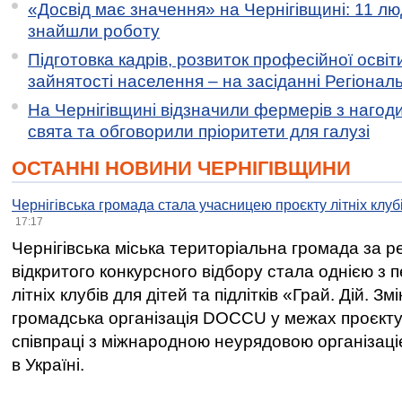
«Досвід має значення» на Чернігівщині: 11 лю
знайшли роботу
Підготовка кадрів, розвиток професійної освіт
зайнятості населення – на засіданні Регіонал
На Чернігівщині відзначили фермерів з нагод
свята та обговорили пріоритети для галузі
ОСТАННІ НОВИНИ ЧЕРНІГІВЩИНИ
Чернігівська громада стала учасницею проєкту літніх клуб
17:17
Чернігівська міська територіальна громада за 
відкритого конкурсного відбору стала однією з
літніх клубів для дітей та підлітків «Грай. Дій. З
громадська організація DOCCU у межах проєкту 
співпраці з міжнародною неурядовою організаціє
в Україні.