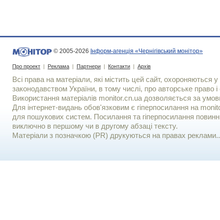
© 2005-2026
Інформ-агенція «Чернігівський монітор»
Про проект
|
Реклама
|
Партнери
|
Контакти
|
Архів
Всі права на матеріали, які містить цей сайт, охороняються у 
законодавством України, в тому числі, про авторське право і 
Використання матерiалiв monitor.cn.ua дозволяється за умов
Для iнтернет-видань обов'язковим є гiперпосилання на monito
для пошукових систем. Посилання та гіперпосилання повинні
виключно в першому чи в другому абзаці тексту.
Матеріали з позначкою (PR) друкуються на правах реклами..