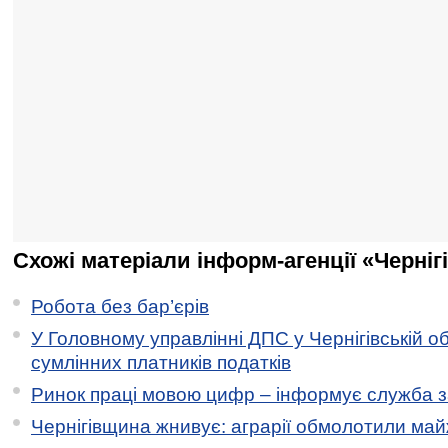
Схожі матеріали інформ-агенції «Черніг
Робота без бар’єрів
У Головному управлінні ДПС у Чернігівській о
сумлінних платників податків
Ринок праці мовою цифр – інформує служба з
Чернігівщина жнивує: аграрії обмолотили майж