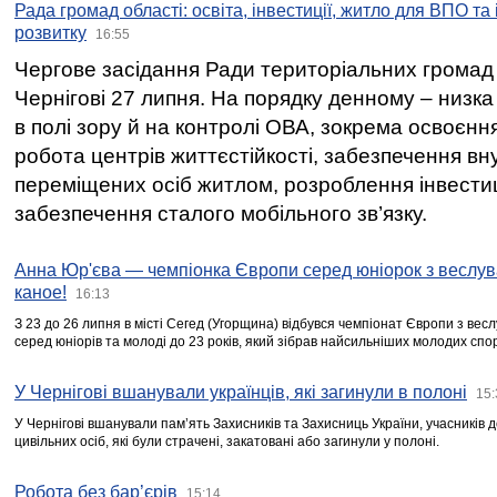
Рада громад області: освіта, інвестиції, житло для ВПО та
розвитку
16:55
Чергове засідання Ради територіальних громад 
Чернігові 27 липня. На порядку денному – низка
в полі зору й на контролі ОВА, зокрема освоєння
робота центрів життєстійкості, забезпечення вн
переміщених осіб житлом, розроблення інвестиц
забезпечення сталого мобільного зв’язку.
Анна Юр'єва — чемпіонка Європи серед юніорок з веслув
каное!
16:13
З 23 до 26 липня в місті Сегед (Угорщина) відбувся чемпіонат Європи з вес
серед юніорів та молоді до 23 років, який зібрав найсильніших молодих спо
У Чернігові вшанували українців, які загинули в полоні
15:
У Чернігові вшанували пам’ять Захисників та Захисниць України, учасників
цивільних осіб, які були страчені, закатовані або загинули у полоні.
Робота без бар’єрів
15:14