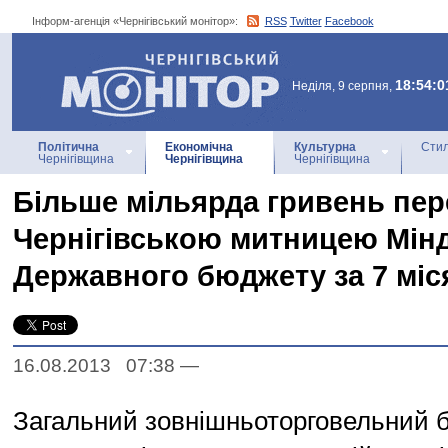
Інформ-агенція «Чернігівський монітор»:
RSS
Twitter
Facebook
Інформ-агенція
«Чернігівський монітор»
18:54:0
Неділя, 9 серпня,
Політична
Економічна
Культурна
Стил
Чернігівщина
Чернігівщина
Чернігівщина
Більше мільярда гривень пе
Чернігівською митницею Мінд
Державного бюджету за 7 міс
16.08.2013 07:38
—
Загальний зовнішньоторговельний 