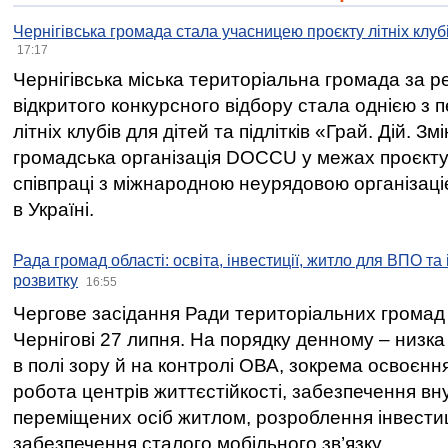
Чернігівська громада стала учасницею проєкту літніх клуб
17:17
Чернігівська міська територіальна громада за 
відкритого конкурсного відбору стала однією з
літніх клубів для дітей та підлітків «Грай. Дій. З
громадська організація DOCCU у межах проєкту 
співпраці з міжнародною неурядовою організаціє
в Україні.
Рада громад області: освіта, інвестиції, житло для ВПО та
розвитку
16:55
Чергове засідання Ради територіальних громад 
Чернігові 27 липня. На порядку денному – низка
в полі зору й на контролі ОВА, зокрема освоєння
робота центрів життєстійкості, забезпечення вн
переміщених осіб житлом, розроблення інвестиц
забезпечення сталого мобільного зв’язку.