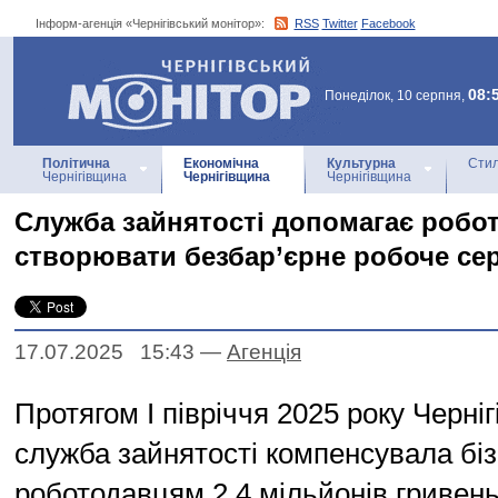
Інформ-агенція «Чернігівський монітор»:
RSS
Twitter
Facebook
Інформ-агенція
«Чернігівський монітор»
08:
Понеділок, 10 серпня,
Політична
Економічна
Культурна
Стил
Чернігівщина
Чернігівщина
Чернігівщина
Служба зайнятості допомагає робо
створювати безбар’єрне робоче с
17.07.2025 15:43
—
Агенцiя
Протягом І півріччя 2025 року Черні
служба зайнятості компенсувала біз
роботодавцям 2,4 мільйонів гривень