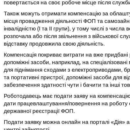
повертається на своє робоче місце після служби 
Також можуть отримати компенсацію за облашт
місця провадження діяльності ФОП та самозайн
інвалідністю (І та ІІ групи), у тому числі з числа 
розпочала або після звільнення з військової слу
відставку продовжила свою діяльність.
Компенсація покриває витрати на вже придбан
допоміжні засоби, наприклад, на спеціалізовані
для піднімання сходами з електроприводами, бр
та портативні пристрої, допоміжні засоби для ві
забезпечення здатності чути і бачити та інші то
Роботодавець має подати заяву на компенсацію 
дати працевлаштування/повернення на роботу о
державної реєстрації ФОП.
Подати заявку можна онлайн на порталі «Дія» 
центрі зайнятості.