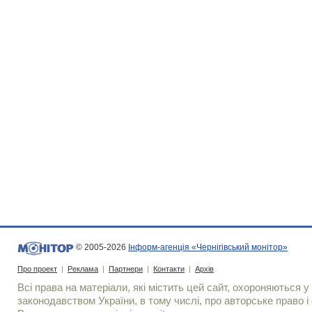
© 2005-2026
Інформ-агенція «Чернігівський монітор»
Про проект
|
Реклама
|
Партнери
|
Контакти
|
Архів
Всі права на матеріали, які містить цей сайт, охороняються у 
законодавством України, в тому числі, про авторське право і 