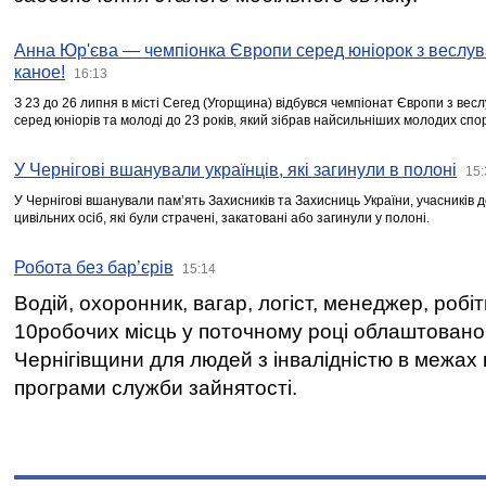
Анна Юр'єва — чемпіонка Європи серед юніорок з веслув
каное!
16:13
З 23 до 26 липня в місті Сегед (Угорщина) відбувся чемпіонат Європи з вес
серед юніорів та молоді до 23 років, який зібрав найсильніших молодих спо
У Чернігові вшанували українців, які загинули в полоні
15:
У Чернігові вшанували пам’ять Захисників та Захисниць України, учасників
цивільних осіб, які були страчені, закатовані або загинули у полоні.
Робота без бар’єрів
15:14
Водій, охоронник, вагар, логіст, менеджер, робі
10робочих місць у поточному році облаштован
Чернігівщини для людей з інвалідністю в межах
програми служби зайнятості.