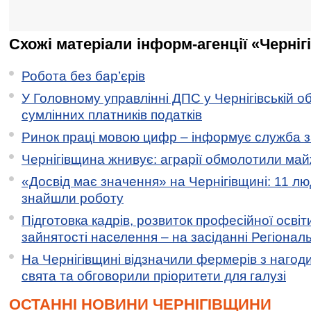
Схожі матеріали інформ-агенції «Черніг
Робота без бар’єрів
У Головному управлінні ДПС у Чернігівській о
сумлінних платників податків
Ринок праці мовою цифр – інформує служба з
Чернігівщина жнивує: аграрії обмолотили майж
«Досвід має значення» на Чернігівщині: 11 лю
знайшли роботу
Підготовка кадрів, розвиток професійної освіт
зайнятості населення – на засіданні Регіонал
На Чернігівщині відзначили фермерів з нагод
свята та обговорили пріоритети для галузі
ОСТАННІ НОВИНИ ЧЕРНІГІВЩИНИ