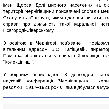
імені Щорса. Долі мирного населення на ок
території Чернігівщини присвячені спогади ме
Славутицької округи, яким вдалося вижити, та
справи про діяльність такої каральної інсти
Новгороді-Сіверському.
З освітою в Чернігові пов’язане і повідо
вітальним адресом В.О. Татіщевій, директорц
Пам’ятка зберігається у приватній колекції, т
“Колекції інші”.
У збірнику оприлюднені 8 доповідей, виг
науковій конференції “Чернігівщина і черні
революції 1917–1921 років”, яка відбулася в муз