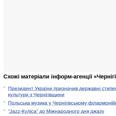
Схожі матеріали інформ-агенції «Черніг
Президент України призначив державні стипен
культури з Чернігівщини
Польська музика у Чернігівському філармоній
“Jazz-Куліса” до Міжнародного дня джазу