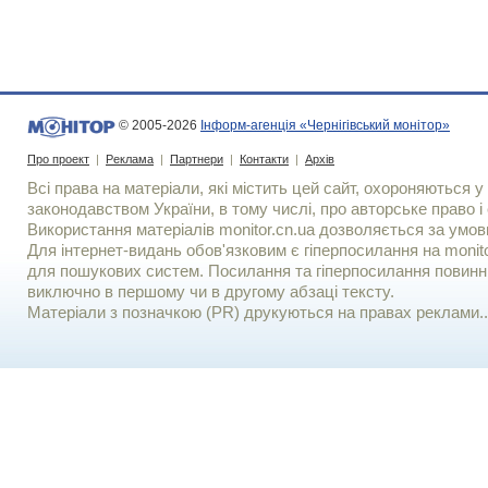
© 2005-2026
Інформ-агенція «Чернігівський монітор»
Про проект
|
Реклама
|
Партнери
|
Контакти
|
Архів
Всі права на матеріали, які містить цей сайт, охороняються у 
законодавством України, в тому числі, про авторське право і 
Використання матерiалiв monitor.cn.ua дозволяється за умов
Для iнтернет-видань обов'язковим є гiперпосилання на monito
для пошукових систем. Посилання та гіперпосилання повинні
виключно в першому чи в другому абзаці тексту.
Матеріали з позначкою (PR) друкуються на правах реклами..