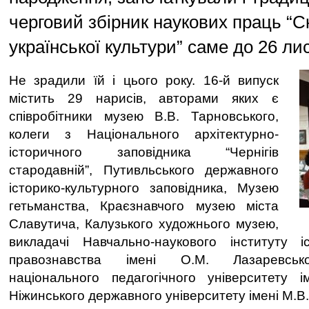
черговий збірник наукових праць “
української культури” саме до 26 ли
Не зрадили їй і цього року. 16-й випуск
містить 29 нарисів, авторами яких є
співробітники музею В.В. Тарновського,
колеги з Національного архітектурно-
історичного заповідника “Чернігів
стародавній”, Путивльського державного
історико-культурного заповідника, Музею
гетьманства, Краєзнавчого музею міста
Славутича, Калузького художнього музею,
викладачі Навчально-наукового інституту іс
правознавства імені О.М. Лазаревськог
національного педагогічного університету і
Ніжинського державного університету імені М.В. 