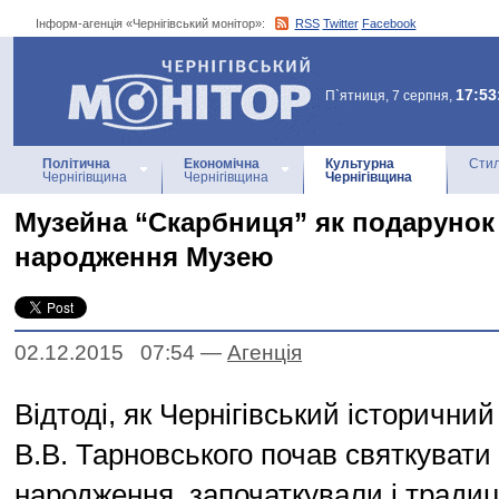
Інформ-агенція «Чернігівський монітор»:
RSS
Twitter
Facebook
Інформ-агенція
«Чернігівський монітор»
17:53
П`ятниця, 7 серпня,
Політична
Економічна
Культурна
Стил
Чернігівщина
Чернігівщина
Чернігівщина
Музейна “Скарбниця” як подарунок
народження Музею
02.12.2015 07:54
—
Агенцiя
Відтоді, як Чернігівський історичний
В.В. Тарновського почав святкувати
народження, започаткували і тради