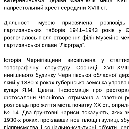
Катерининської церкви Євангеліє кінця ХVІІ
напрестольний хрест середини ХVІІІ ст.
Діяльності музею присвячена розповідь
партизанських таборів 1941–1943 років у Єл
розпочалось після створення філії Музейно-ме
партизанської слави “Лісрград”.
Історія Чернігівщини висвітлена у статт
топографічну структуру Сосниці ХVІІ–ХVІІ
нинішнього будинку Чернігівської обласної держ
який у 1880-х роках губернська земська управа
купця Я.М. Цвета. Інформація про ресторан
фотосалони Чернігова, отримана з газетної 
розповідь про життя міста початку ХХ ст., опри
№ 14. Два ґрунтовні нариси показують, яких зм
1930-х роках, проклавши нові площі і вулиці, з
підприємства і соціально-культурні об’єкти, се