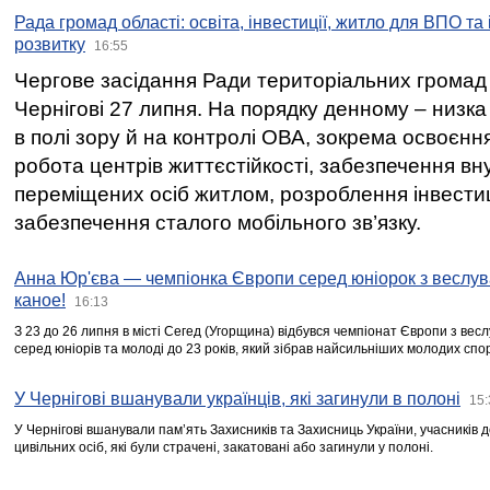
Рада громад області: освіта, інвестиції, житло для ВПО та
розвитку
16:55
Чергове засідання Ради територіальних громад 
Чернігові 27 липня. На порядку денному – низка
в полі зору й на контролі ОВА, зокрема освоєння
робота центрів життєстійкості, забезпечення вн
переміщених осіб житлом, розроблення інвестиц
забезпечення сталого мобільного зв’язку.
Анна Юр'єва — чемпіонка Європи серед юніорок з веслув
каное!
16:13
З 23 до 26 липня в місті Сегед (Угорщина) відбувся чемпіонат Європи з вес
серед юніорів та молоді до 23 років, який зібрав найсильніших молодих спо
У Чернігові вшанували українців, які загинули в полоні
15:
У Чернігові вшанували пам’ять Захисників та Захисниць України, учасників
цивільних осіб, які були страчені, закатовані або загинули у полоні.