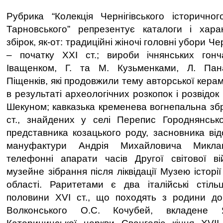
Рубрика “Колекція Чернігівського історично
Тарновського” репрезентує каталоги і хара
збірок, як-от: традиційні жіночі головні убори Че
– початку ХХІ ст.; вироби ічнянських гонча
Іващенком, Г. та М. Кузьменками, Л. Пан
Піщенків, які продовжили тему авторської керамі
в результаті археологічних розкопок і розвідок
Шекуном; кавказька кременева вогнепальна збр
ст., знайдених у селі Перепис Городнянсько
представника козацького роду, засновника від
мануфактури Андрія Михайловича Миклаш
телефонні апарати часів Другої світової в
музейне зібрання після ліквідації Музею історії 
області. Раритетами є два італійські стільц
половини ХVІ ст., що походять з родини до
Волконського О.С. Кочубей, вкладене