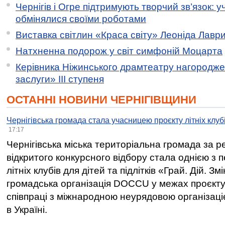
Чернігів і Огре підтримують творчий зв’язок: у
обмінялися своїми роботами
Виставка світлин «Краса світу» Леоніда Лавр
Натхненна подорож у світ симфоній Моцарта
Керівника Ніжинського драмтеатру нагородж
заслуги» ІІІ ступеня
ОСТАННІ НОВИНИ ЧЕРНІГІВЩИНИ
Чернігівська громада стала учасницею проєкту літніх клуб
17:17
Чернігівська міська територіальна громада за 
відкритого конкурсного відбору стала однією з
літніх клубів для дітей та підлітків «Грай. Дій. З
громадська організація DOCCU у межах проєкту 
співпраці з міжнародною неурядовою організаціє
в Україні.