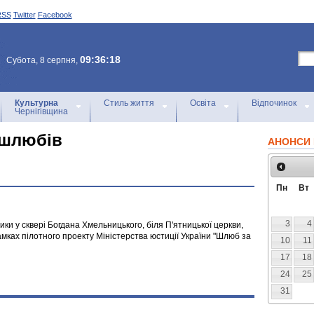
RSS
Twitter
Facebook
09:36:18
Субота, 8 серпня,
Культурна
Стиль життя
Освіта
Відпочинок
Чернігівщина
 шлюбів
АНОНСИ 
Пн
Вт
3
4
ики у сквері Богдана Хмельницького, біля П'ятницької церкви,
мках пілотного проекту Міністерства юстиції України "Шлюб за
10
11
17
18
24
25
31