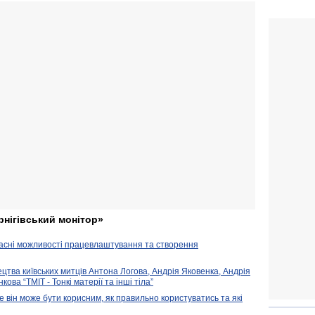
рнігівський монітор»
часні можливості працевлаштування та створення
ецтва київських митців Антона Логова, Андрія Яковенка, Андрія
ова “ТМІТ - Тонкі матерії та інші тіла”
е він може бути корисним, як правильно користуватись та які