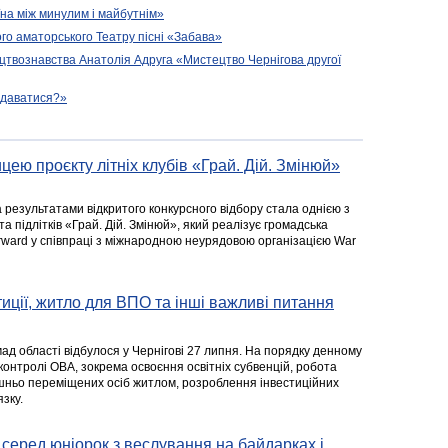
їна між минулим і майбутнім»
го аматорського Театру пісні «Забава»
цтвознавства Анатолія Адруга «Мистецтво Чернігова другої
подаватися?»
цею проєкту літніх клубів «Грай. Дій. Змінюй»
а результатами відкритого конкурсного відбору стала однією з
та підлітків «Грай. Дій. Змінюй», який реалізує громадська
rward у співпраці з міжнародною неурядовою організацією War
стиції, житло для ВПО та інші важливі питання
ад області відбулося у Чернігові 27 липня. На порядку денному
 контролі ОВА, зокрема освоєння освітніх субвенцій, робота
ішньо переміщених осіб житлом, розроблення інвестиційних
зку.
серед юніорок з веслування на байдарках і