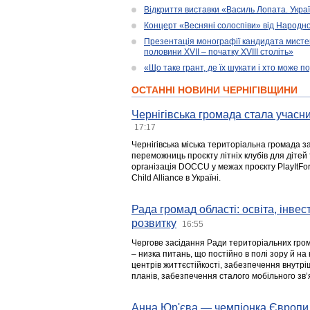
Відкриття виставки «Василь Лопата. Укра
Концерт «Весняні солоспіви» від Народно
Презентація монографії кандидата мисте
половини XVII – початку XVIII століть»
«Що таке грант, де їх шукати і хто може 
ОСТАННІ НОВИНИ ЧЕРНІГІВЩИНИ
Чернігівська громада стала учасни
17:17
Чернігівська міська територіальна громада з
переможниць проєкту літніх клубів для дітей 
організація DOCCU у межах проєкту PlayItFo
Child Alliance в Україні.
Рада громад області: освіта, інве
розвитку
16:55
Чергове засідання Ради територіальних гром
– низка питань, що постійно в полі зору й на
центрів життєстійкості, забезпечення внутр
планів, забезпечення сталого мобільного зв’я
Анна Юр'єва — чемпіонка Європи 