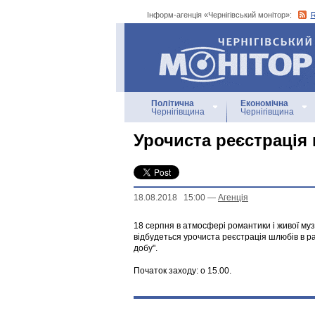
Інформ-агенція «Чернігівський монітор»:
Інформ-агенція
«Чернігівський монітор»
Політична
Економічна
Чернігівщина
Чернігівщина
Урочиста реєстрація
18.08.2018 15:00
—
Агенцiя
18 серпня в атмосфері романтики і живої муз
відбудеться урочиста реєстрація шлюбів в ра
добу".
Початок заходу: о 15.00.