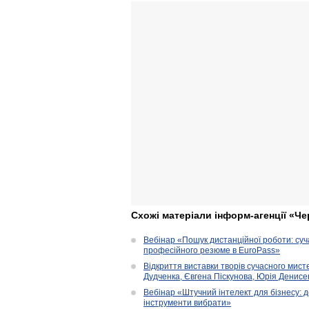
Схожі матеріали інформ-агенції «Че
Вебінар «Пошук дистанційної роботи: су
професійного резюме в EuroPass»
Відкриття виставки творів сучасного мист
Дудченка, Євгена Піскунова, Юрія Денисенк
Вебінар «Штучний інтелект для бізнесу: д
інструменти вибрати»