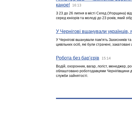
каное!
16:13
З 23 до 26 липня в місті Сегед (Угорщина) в
серед юніорів та молоді до 23 років, який з
У Чернігові вшанували українців, я
У Чернігові вшанували пам’ять Захисників т
цивільних осіб, які були страчені, закатовані
Робота без бар’єрів
15:14
Водій, охоронник, вагар, логіст, менеджер, 
облаштовано роботодавцями Чернігівщини дл
служби зайнятості.