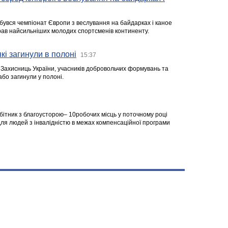
ідбувся чемпіонат Європи з веслування на байдарках і каное
ібрав найсильніших молодих спортсменів континенту.
кі загинули в полоні
15:37
а Захисниць України, учасників добровольчих формувань та
 або загинули у полоні.
робітник з благоусторою– 10робочих місць у поточному році
я людей з інвалідністю в межах компенсаційної програми