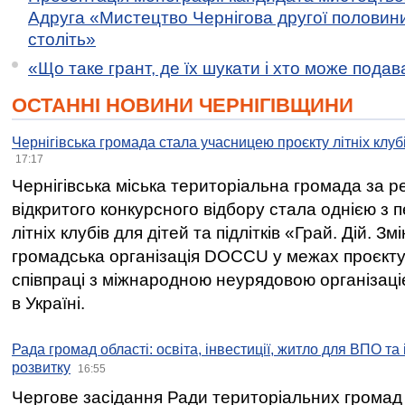
Адруга «Мистецтво Чернігова другої половини 
століть»
«Що таке грант, де їх шукати і хто може пода
ОСТАННІ НОВИНИ ЧЕРНІГІВЩИНИ
Чернігівська громада стала учасницею проєкту літніх клуб
17:17
Чернігівська міська територіальна громада за 
відкритого конкурсного відбору стала однією з
літніх клубів для дітей та підлітків «Грай. Дій. З
громадська організація DOCCU у межах проєкту 
співпраці з міжнародною неурядовою організаціє
в Україні.
Рада громад області: освіта, інвестиції, житло для ВПО та
розвитку
16:55
Чергове засідання Ради територіальних громад 