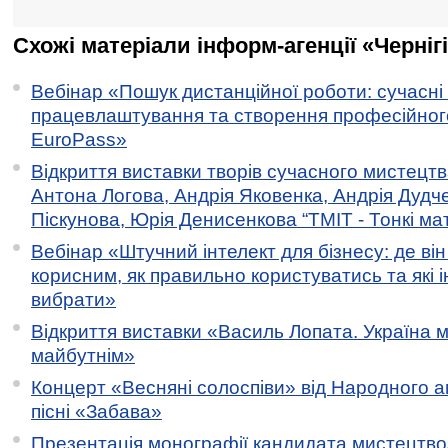
Схожі матеріали інформ-агенції «Черніг
Вебінар «Пошук дистанційної роботи: сучасні
працевлаштування та створення професійног
EuroPass»
Відкриття виставки творів сучасного мистецтв
Антона Логова, Андрія Яковенка, Андрія Дудч
Піскунова, Юрія Денисенкова “ТМІТ - Тонкі мате
Вебінар «Штучний інтелект для бізнесу: де ві
корисним, як правильно користуватись та які 
вибрати»
Відкриття виставки «Василь Лопата. Україна м
майбутнім»
Концерт «Весняні солоспіви» від Народного 
пісні «Забава»
Презентація монографії кандидата мистецтво