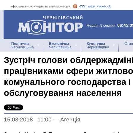
Інформ-агенція «Чернігівський монітор»:
RSS
Twitter
Facebook
Інформ-агенція
«Чернігівський монітор»
06:45:3
Неділя, 9 серпня,
Політична
Економічна
Культурна
Стил
Чернігівщина
Чернігівщина
Чернігівщина
Зустріч голови облдержадміні
працівниками сфери житлово
комунального господарства і
обслуговування населення
15.03.2018 11:00
—
Агенцiя