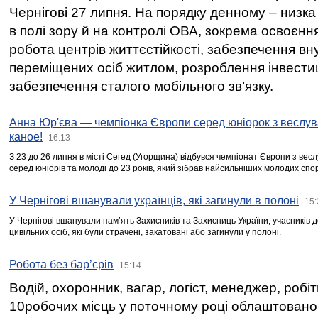
Чернігові 27 липня. На порядку денному – низка
в полі зору й на контролі ОВА, зокрема освоєння
робота центрів життєстійкості, забезпечення вн
переміщених осіб житлом, розроблення інвестиц
забезпечення сталого мобільного зв’язку.
Анна Юр'єва — чемпіонка Європи серед юніорок з веслув
каное!
16:13
З 23 до 26 липня в місті Сегед (Угорщина) відбувся чемпіонат Європи з вес
серед юніорів та молоді до 23 років, який зібрав найсильніших молодих спо
У Чернігові вшанували українців, які загинули в полоні
15:
У Чернігові вшанували пам’ять Захисників та Захисниць України, учасників
цивільних осіб, які були страчені, закатовані або загинули у полоні.
Робота без бар’єрів
15:14
Водій, охоронник, вагар, логіст, менеджер, робі
10робочих місць у поточному році облаштован