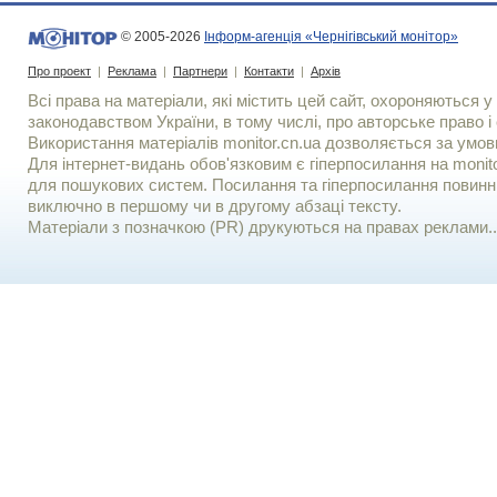
© 2005-2026
Інформ-агенція «Чернігівський монітор»
Про проект
|
Реклама
|
Партнери
|
Контакти
|
Архів
Всі права на матеріали, які містить цей сайт, охороняються у 
законодавством України, в тому числі, про авторське право і 
Використання матерiалiв monitor.cn.ua дозволяється за умов
Для iнтернет-видань обов'язковим є гiперпосилання на monito
для пошукових систем. Посилання та гіперпосилання повинні
виключно в першому чи в другому абзаці тексту.
Матеріали з позначкою (PR) друкуються на правах реклами..