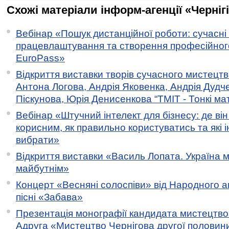
Схожі матеріали інформ-агенції «Черніг
Вебінар «Пошук дистанційної роботи: сучасні
працевлаштування та створення професійног
EuroPass»
Відкриття виставки творів сучасного мистецтв
Антона Логова, Андрія Яковенка, Андрія Дудч
Піскунова, Юрія Денисенкова “ТМІТ - Тонкі мате
Вебінар «Штучний інтелект для бізнесу: де ві
корисним, як правильно користуватись та які 
вибрати»
Відкриття виставки «Василь Лопата. Україна м
майбутнім»
Концерт «Весняні солоспіви» від Народного 
пісні «Забава»
Презентація монографії кандидата мистецтво
Адруга «Мистецтво Чернігова другої половини 