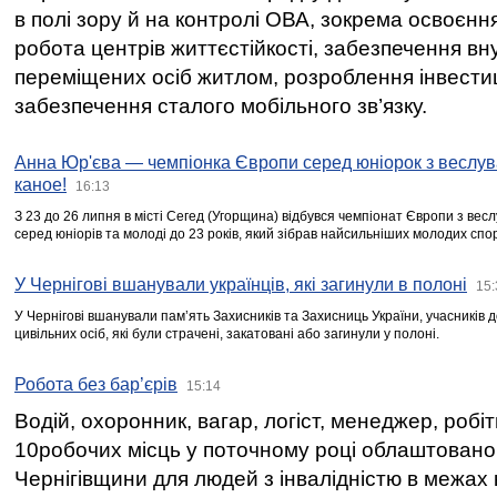
в полі зору й на контролі ОВА, зокрема освоєння
робота центрів життєстійкості, забезпечення вн
переміщених осіб житлом, розроблення інвестиц
забезпечення сталого мобільного зв’язку.
Анна Юр'єва — чемпіонка Європи серед юніорок з веслув
каное!
16:13
З 23 до 26 липня в місті Сегед (Угорщина) відбувся чемпіонат Європи з вес
серед юніорів та молоді до 23 років, який зібрав найсильніших молодих спо
У Чернігові вшанували українців, які загинули в полоні
15:
У Чернігові вшанували пам’ять Захисників та Захисниць України, учасників
цивільних осіб, які були страчені, закатовані або загинули у полоні.
Робота без бар’єрів
15:14
Водій, охоронник, вагар, логіст, менеджер, робі
10робочих місць у поточному році облаштован
Чернігівщини для людей з інвалідністю в межах