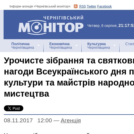
Інформ-агенція «Чернігівський монітор»:
RSS
Twitter
Facebook
Інформ-агенція
«Чернігівський монітор»
21:17:5
Четвер, 6 серпня,
Політична
Економічна
Культурна
Стил
Чернігівщина
Чернігівщина
Чернігівщина
Урочисте зібрання та святков
нагоди Всеукраїнського дня 
культури та майстрів народн
мистецтва
08.11.2017 12:00
—
Агенцiя