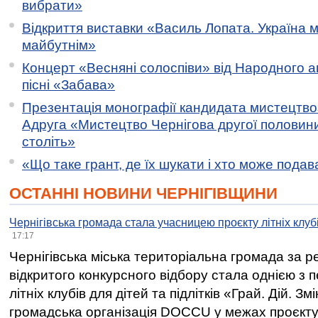
вибрати»
Відкриття виставки «Василь Лопата. Україна м
майбутнім»
Концерт «Весняні солоспіви» від Народного 
пісні «Забава»
Презентація монографії кандидата мистецтво
Адруга «Мистецтво Чернігова другої половини 
століть»
«Що таке грант, де їх шукати і хто може пода
ОСТАННІ НОВИНИ ЧЕРНІГІВЩИНИ
Чернігівська громада стала учасницею проєкту літніх клуб
17:17
Чернігівська міська територіальна громада за 
відкритого конкурсного відбору стала однією з
літніх клубів для дітей та підлітків «Грай. Дій. З
громадська організація DOCCU у межах проєкту 