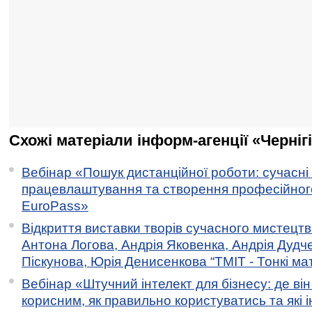
Схожі матеріали інформ-агенції «Черніг
Вебінар «Пошук дистанційної роботи: сучасні
працевлаштування та створення професійног
EuroPass»
Відкриття виставки творів сучасного мистецтв
Антона Логова, Андрія Яковенка, Андрія Дудч
Піскунова, Юрія Денисенкова “ТМІТ - Тонкі мате
Вебінар «Штучний інтелект для бізнесу: де ві
корисним, як правильно користуватись та які 