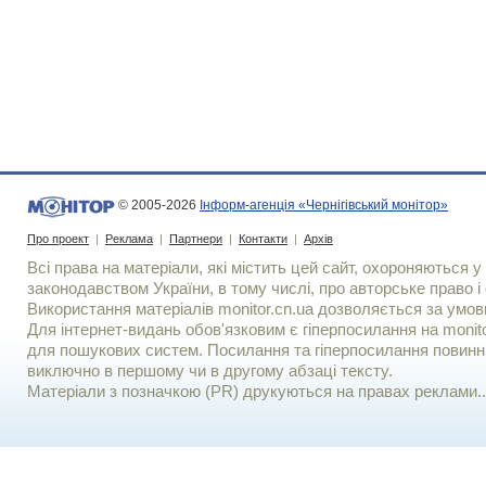
© 2005-2026
Інформ-агенція «Чернігівський монітор»
Про проект
|
Реклама
|
Партнери
|
Контакти
|
Архів
Всі права на матеріали, які містить цей сайт, охороняються у 
законодавством України, в тому числі, про авторське право і 
Використання матерiалiв monitor.cn.ua дозволяється за умов
Для iнтернет-видань обов'язковим є гiперпосилання на monito
для пошукових систем. Посилання та гіперпосилання повинні
виключно в першому чи в другому абзаці тексту.
Матеріали з позначкою (PR) друкуються на правах реклами..