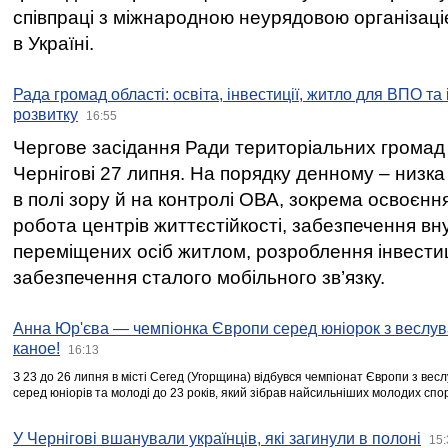
співпраці з міжнародною неурядовою організаціє
в Україні.
Рада громад області: освіта, інвестиції, житло для ВПО та
розвитку
16:55
Чергове засідання Ради територіальних громад 
Чернігові 27 липня. На порядку денному – низка
в полі зору й на контролі ОВА, зокрема освоєння
робота центрів життєстійкості, забезпечення вн
переміщених осіб житлом, розроблення інвестиц
забезпечення сталого мобільного зв’язку.
Анна Юр'єва — чемпіонка Європи серед юніорок з веслув
каное!
16:13
З 23 до 26 липня в місті Сегед (Угорщина) відбувся чемпіонат Європи з вес
серед юніорів та молоді до 23 років, який зібрав найсильніших молодих спо
У Чернігові вшанували українців, які загинули в полоні
15: