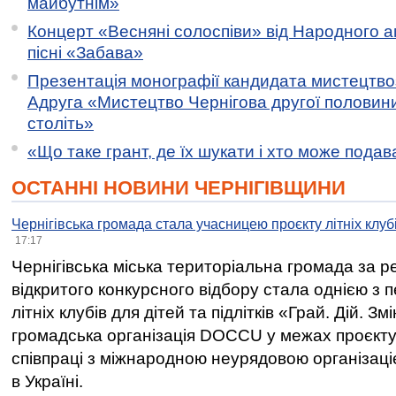
майбутнім»
Концерт «Весняні солоспіви» від Народного 
пісні «Забава»
Презентація монографії кандидата мистецтво
Адруга «Мистецтво Чернігова другої половини 
століть»
«Що таке грант, де їх шукати і хто може пода
ОСТАННІ НОВИНИ ЧЕРНІГІВЩИНИ
Чернігівська громада стала учасницею проєкту літніх клуб
17:17
Чернігівська міська територіальна громада за 
відкритого конкурсного відбору стала однією з
літніх клубів для дітей та підлітків «Грай. Дій. З
громадська організація DOCCU у межах проєкту 
співпраці з міжнародною неурядовою організаціє
в Україні.