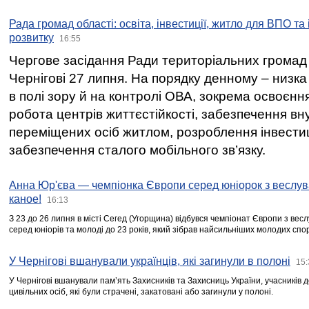
Рада громад області: освіта, інвестиції, житло для ВПО та
розвитку
16:55
Чергове засідання Ради територіальних громад 
Чернігові 27 липня. На порядку денному – низка
в полі зору й на контролі ОВА, зокрема освоєння
робота центрів життєстійкості, забезпечення вн
переміщених осіб житлом, розроблення інвестиц
забезпечення сталого мобільного зв’язку.
Анна Юр'єва — чемпіонка Європи серед юніорок з веслув
каное!
16:13
З 23 до 26 липня в місті Сегед (Угорщина) відбувся чемпіонат Європи з вес
серед юніорів та молоді до 23 років, який зібрав найсильніших молодих спо
У Чернігові вшанували українців, які загинули в полоні
15:
У Чернігові вшанували пам’ять Захисників та Захисниць України, учасників
цивільних осіб, які були страчені, закатовані або загинули у полоні.