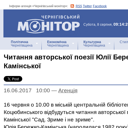
Інформ-агенція «Чернігівський монітор»:
RSS
Twitter
Facebook
Інформ-агенція
«Чернігівський монітор»
09:14:2
Субота, 8 серпня,
Політична
Економічна
Культурна
Стил
Чернігівщина
Чернігівщина
Чернігівщина
Читання авторської поезії Юлії Бер
Камінської
16.06.2017 10:00
—
Агенцiя
16 червня о 10.00 в міській центральній бібліотец
Коцюбинського відбудуться читання авторської п
Камінської "Сад. Зриме і не зриме".
Юлія Бережко-Камінська (народилася 1982 року