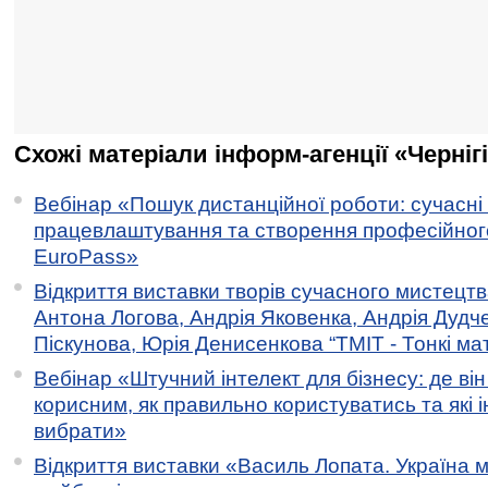
Схожі матеріали інформ-агенції «Черніг
Вебінар «Пошук дистанційної роботи: сучасні
працевлаштування та створення професійног
EuroPass»
Відкриття виставки творів сучасного мистецтв
Антона Логова, Андрія Яковенка, Андрія Дудч
Піскунова, Юрія Денисенкова “ТМІТ - Тонкі мате
Вебінар «Штучний інтелект для бізнесу: де ві
корисним, як правильно користуватись та які 
вибрати»
Відкриття виставки «Василь Лопата. Україна м