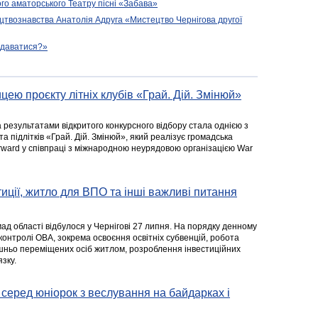
го аматорського Театру пісні «Забава»
цтвознавства Анатолія Адруга «Мистецтво Чернігова другої
подаватися?»
цею проєкту літніх клубів «Грай. Дій. Змінюй»
а результатами відкритого конкурсного відбору стала однією з
та підлітків «Грай. Дій. Змінюй», який реалізує громадська
rward у співпраці з міжнародною неурядовою організацією War
стиції, житло для ВПО та інші важливі питання
ад області відбулося у Чернігові 27 липня. На порядку денному
 контролі ОВА, зокрема освоєння освітніх субвенцій, робота
ішньо переміщених осіб житлом, розроблення інвестиційних
зку.
серед юніорок з веслування на байдарках і