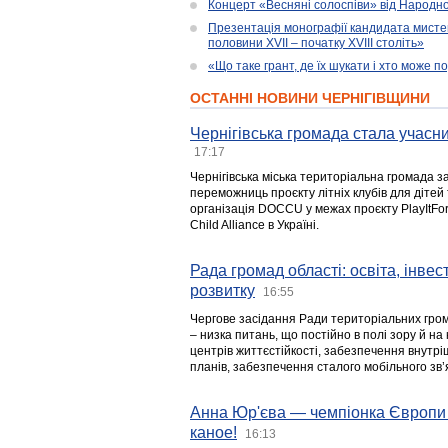
Концерт «Весняні солоспіви» від Народно
Презентація монографії кандидата мисте
половини XVII – початку XVIII століть»
«Що таке грант, де їх шукати і хто може 
ОСТАННІ НОВИНИ ЧЕРНІГІВЩИНИ
Чернігівська громада стала учасни
17:17
Чернігівська міська територіальна громада з
переможниць проєкту літніх клубів для дітей 
організація DOCCU у межах проєкту PlayItFo
Child Alliance в Україні.
Рада громад області: освіта, інве
розвитку
16:55
Чергове засідання Ради територіальних гром
– низка питань, що постійно в полі зору й на
центрів життєстійкості, забезпечення внутр
планів, забезпечення сталого мобільного зв’я
Анна Юр'єва — чемпіонка Європи 
каное!
16:13