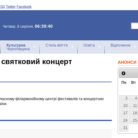
RSS
Twitter
Facebook
06:39:40
Четвер, 6 серпня,
Культурна
Стиль життя
Освіта
Відпочинок
Чернігівщина
а святковий концерт
АНОНСИ 
Пн
Вт
3
4
бласному філармонійному центрі фестивалів та концертних
аїни.
10
11
17
18
24
25
31