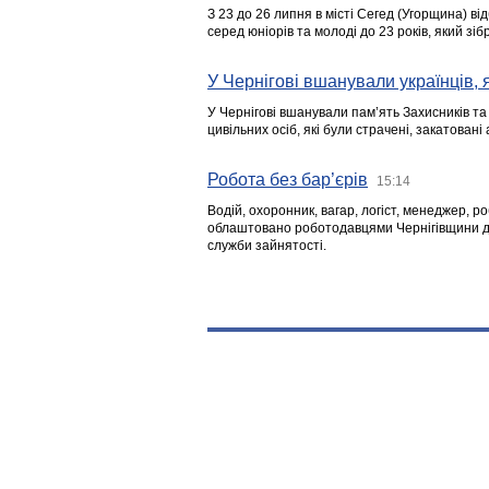
З 23 до 26 липня в місті Сегед (Угорщина) в
серед юніорів та молоді до 23 років, який з
У Чернігові вшанували українців, я
У Чернігові вшанували пам’ять Захисників т
цивільних осіб, які були страчені, закатовані
Робота без бар’єрів
15:14
Водій, охоронник, вагар, логіст, менеджер, 
облаштовано роботодавцями Чернігівщини дл
служби зайнятості.