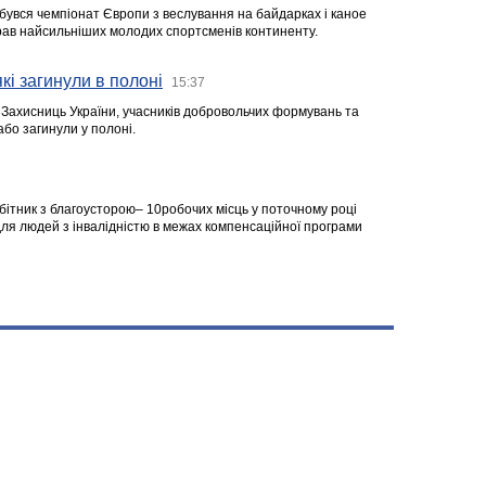
ідбувся чемпіонат Європи з веслування на байдарках і каное
ібрав найсильніших молодих спортсменів континенту.
кі загинули в полоні
15:37
а Захисниць України, учасників добровольчих формувань та
 або загинули у полоні.
робітник з благоусторою– 10робочих місць у поточному році
я людей з інвалідністю в межах компенсаційної програми