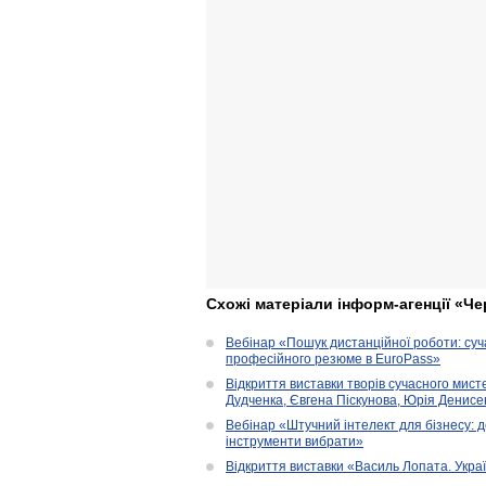
Схожі матеріали інформ-агенції «Че
Вебінар «Пошук дистанційної роботи: су
професійного резюме в EuroPass»
Відкриття виставки творів сучасного мист
Дудченка, Євгена Піскунова, Юрія Денисенк
Вебінар «Штучний інтелект для бізнесу: д
інструменти вибрати»
Відкриття виставки «Василь Лопата. Укра