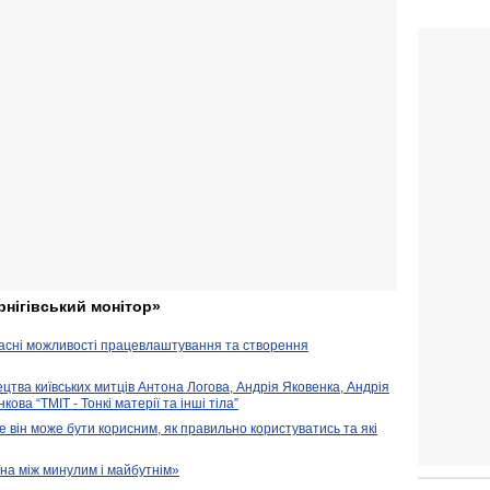
рнігівський монітор»
часні можливості працевлаштування та створення
ецтва київських митців Антона Логова, Андрія Яковенка, Андрія
ова “ТМІТ - Тонкі матерії та інші тіла”
е він може бути корисним, як правильно користуватись та які
їна між минулим і майбутнім»