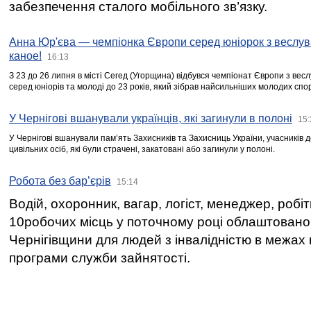
забезпечення сталого мобільного зв’язку.
Анна Юр'єва — чемпіонка Європи серед юніорок з веслув
каное!
16:13
З 23 до 26 липня в місті Сегед (Угорщина) відбувся чемпіонат Європи з вес
серед юніорів та молоді до 23 років, який зібрав найсильніших молодих спо
У Чернігові вшанували українців, які загинули в полоні
15:
У Чернігові вшанували пам’ять Захисників та Захисниць України, учасників
цивільних осіб, які були страчені, закатовані або загинули у полоні.
Робота без бар’єрів
15:14
Водій, охоронник, вагар, логіст, менеджер, робі
10робочих місць у поточному році облаштован
Чернігівщини для людей з інвалідністю в межах
програми служби зайнятості.