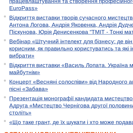
працевлаштування та створення професійног
EuroPass»
Відкриття виставки творів сучасного мистецтв
Антона Логова, Андрія Яковенка, Андрія Дудч
Піскунова, Юрія Денисенкова “ТМІТ - Тонкі мате
Вебінар «Штучний інтелект для бізнесу: де ві
корисним, як правильно користуватись та які 
вибрати»
Відкриття виставки «Василь Лопата. Україна м
майбутнім»
Концерт «Весняні солоспіви» від Народного 
пісні «Забава»
Презентація монографії кандидата мистецтво
Адруга «Мистецтво Чернігова другої половини 
століть»
«Що таке грант, де їх шукати і хто може пода