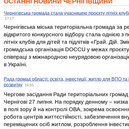
ОСТАННІ НОВИНИ ЧЕРНІГІВЩИНИ
Чернігівська громада стала учасницею проєкту літніх клуб
17:17
Чернігівська міська територіальна громада за 
відкритого конкурсного відбору стала однією з
літніх клубів для дітей та підлітків «Грай. Дій. З
громадська організація DOCCU у межах проєкту 
співпраці з міжнародною неурядовою організаціє
в Україні.
Рада громад області: освіта, інвестиції, житло для ВПО та
розвитку
16:55
Чергове засідання Ради територіальних громад 
Чернігові 27 липня. На порядку денному – низка
в полі зору й на контролі ОВА, зокрема освоєння
робота центрів життєстійкості, забезпечення вн
переміщених осіб житлом, розроблення інвестиц