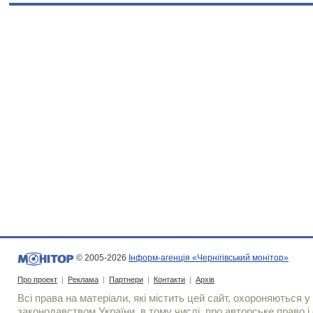
© 2005-2026
Інформ-агенція «Чернігівський монітор»
Про проект
|
Реклама
|
Партнери
|
Контакти
|
Архів
Всі права на матеріали, які містить цей сайт, охороняються у 
законодавством України, в тому числі, про авторське право і 