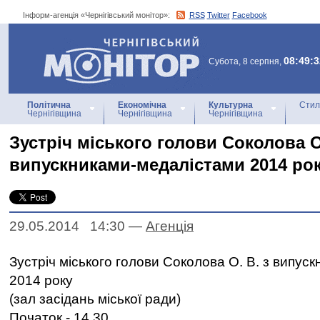
Інформ-агенція «Чернігівський монітор»:
RSS
Twitter
Facebook
Інформ-агенція
«Чернігівський монітор»
08:49:3
Субота, 8 серпня,
Політична
Економічна
Культурна
Стил
Чернігівщина
Чернігівщина
Чернігівщина
Зустріч міського голови Соколова О.
випускниками-медалістами 2014 ро
29.05.2014 14:30
—
Агенцiя
Зустріч міського голови Соколова О. В. з випус
2014 року
(зал засідань міської ради)
Початок - 14.30