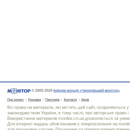
© 2005-2026
Інформ-агенція «Чернігівський монітор»
Про проект
|
Реклама
|
Партнери
|
Контакти
|
Архів
Всі права на матеріали, які містить цей сайт, охороняються у 
законодавством України, в тому числі, про авторське право і 
Використання матерiалiв monitor.cn.ua дозволяється за умов
Для iнтернет-видань обов'язковим є гiперпосилання на monito
для пошукових систем. Посилання та гіперпосилання повинні