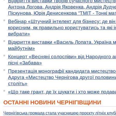
Відкриття виставки творів сучасного мистецтв
Антона Логова, Андрія Яковенка, Андрія Дудч
Піскунова, Юрія Денисенкова “ТМІТ - Тонкі мате
Вебінар «Штучний інтелект для бізнесу: де ві
корисним, як правильно користуватись та які 
вибрати»
Відкриття виставки «Василь Лопата. Україна м
майбутнім»
Концерт «Весняні солоспіви» від Народного 
пісні «Забава»
Презентація монографії кандидата мистецтво
Адруга «Мистецтво Чернігова другої половини 
століть»
«Що таке грант, де їх шукати і хто може пода
ОСТАННІ НОВИНИ ЧЕРНІГІВЩИНИ
Чернігівська громада стала учасницею проєкту літніх клуб