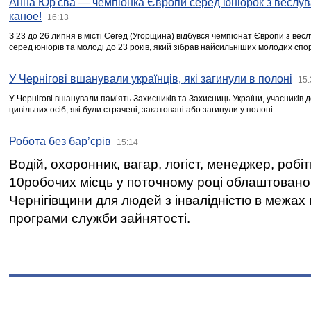
Анна Юр'єва — чемпіонка Європи серед юніорок з веслув
каное!
16:13
З 23 до 26 липня в місті Сегед (Угорщина) відбувся чемпіонат Європи з вес
серед юніорів та молоді до 23 років, який зібрав найсильніших молодих спо
У Чернігові вшанували українців, які загинули в полоні
15:
У Чернігові вшанували пам’ять Захисників та Захисниць України, учасників
цивільних осіб, які були страчені, закатовані або загинули у полоні.
Робота без бар’єрів
15:14
Водій, охоронник, вагар, логіст, менеджер, робі
10робочих місць у поточному році облаштован
Чернігівщини для людей з інвалідністю в межах
програми служби зайнятості.