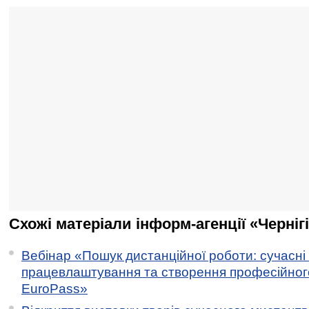
Схожі матеріали інформ-агенції «Черніг
Вебінар «Пошук дистанційної роботи: сучасні
працевлаштування та створення професійног
EuroPass»