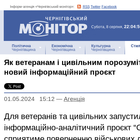
Інформ-агенція «Чернігівський монітор»:
RSS
Twitter
Facebook
Інформ-агенція
«Чернігівський монітор»
22:04:5
Субота, 8 серпня,
Політична
Економічна
Культурна
Стил
Чернігівщина
Чернігівщина
Чернігівщина
Як ветеранам і цивільним порозумі
новий інформаційний проєкт
01.05.2024 15:12
—
Агенцiя
Для ветеранів та цивільних запуст
інформаційно-аналітичний проєкт “С
сприятиме поверненню військових д