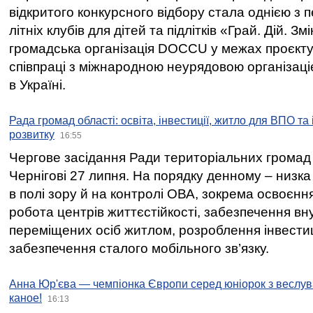
відкритого конкурсного відбору стала однією з
літніх клубів для дітей та підлітків «Грай. Дій. З
громадська організація DOCCU у межах проєкту 
співпраці з міжнародною неурядовою організаціє
в Україні.
Рада громад області: освіта, інвестиції, житло для ВПО та
розвитку
16:55
Чергове засідання Ради територіальних громад 
Чернігові 27 липня. На порядку денному – низка
в полі зору й на контролі ОВА, зокрема освоєння
робота центрів життєстійкості, забезпечення вн
переміщених осіб житлом, розроблення інвестиц
забезпечення сталого мобільного зв’язку.
Анна Юр'єва — чемпіонка Європи серед юніорок з веслув
каное!
16:13