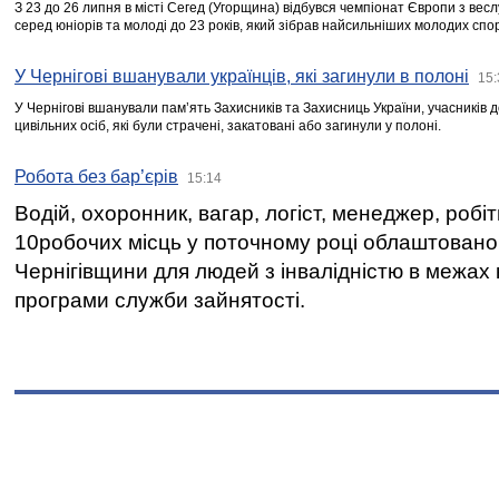
З 23 до 26 липня в місті Сегед (Угорщина) відбувся чемпіонат Європи з вес
серед юніорів та молоді до 23 років, який зібрав найсильніших молодих спо
У Чернігові вшанували українців, які загинули в полоні
15:
У Чернігові вшанували пам’ять Захисників та Захисниць України, учасників
цивільних осіб, які були страчені, закатовані або загинули у полоні.
Робота без бар’єрів
15:14
Водій, охоронник, вагар, логіст, менеджер, робі
10робочих місць у поточному році облаштован
Чернігівщини для людей з інвалідністю в межах
програми служби зайнятості.