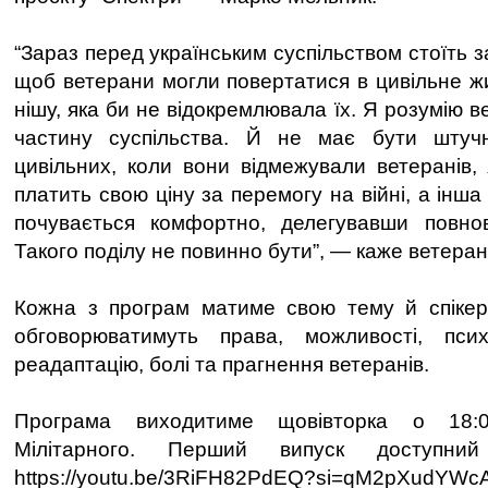
“Зараз перед українським суспільством стоїть 
щоб ветерани могли повертатися в цивільне ж
нішу, яка би не відокремлювала їх. Я розумію в
частину суспільства. Й не має бути штуч
цивільних, коли вони відмежували ветеранів, 
платить свою ціну за перемогу на війні, а інша
почувається комфортно, делегувавши повнов
Такого поділу не повинно бути”, — каже ветера
Кожна з програм матиме свою тему й спікера
обговорюватимуть права, можливості, психо
реадаптацію, болі та прагнення ветеранів.
Програма виходитиме щовівторка о 18:0
Мілітарного. Перший випуск доступни
https://youtu.be/3RiFH82PdEQ?si=qM2pXudYW