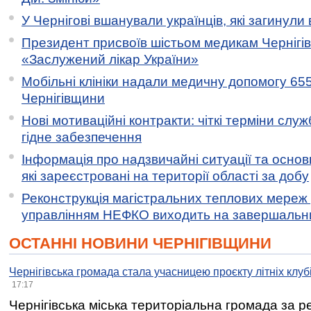
У Чернігові вшанували українців, які загинули 
Президент присвоїв шістьом медикам Чернігі
«Заслужений лікар України»
Мобільні клініки надали медичну допомогу 65
Чернігівщини
Нові мотиваційні контракти: чіткі терміни служ
гідне забезпечення
Інформація про надзвичайні ситуації та основн
які зареєстровані на території області за добу
Реконструкція магістральних теплових мереж у
управлінням НЕФКО виходить на завершальн
ОСТАННІ НОВИНИ ЧЕРНІГІВЩИНИ
Чернігівська громада стала учасницею проєкту літніх клуб
17:17
Чернігівська міська територіальна громада за 