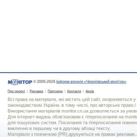
© 2005-2026
Інформ-агенція «Чернігівський монітор»
Про проект
|
Реклама
|
Партнери
|
Контакти
|
Архів
Всі права на матеріали, які містить цей сайт, охороняються у 
законодавством України, в тому числі, про авторське право і 
Використання матерiалiв monitor.cn.ua дозволяється за умов
Для iнтернет-видань обов'язковим є гiперпосилання на monito
для пошукових систем. Посилання та гіперпосилання повинні
виключно в першому чи в другому абзаці тексту.
Матеріали з позначкою (PR) друкуються на правах реклами..