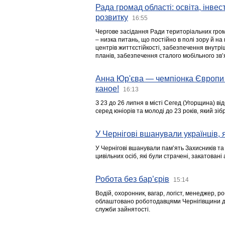
Рада громад області: освіта, інве
розвитку
16:55
Чергове засідання Ради територіальних гром
– низка питань, що постійно в полі зору й на
центрів життєстійкості, забезпечення внутр
планів, забезпечення сталого мобільного зв’я
Анна Юр'єва — чемпіонка Європи 
каное!
16:13
З 23 до 26 липня в місті Сегед (Угорщина) в
серед юніорів та молоді до 23 років, який з
У Чернігові вшанували українців, я
У Чернігові вшанували пам’ять Захисників т
цивільних осіб, які були страчені, закатовані
Робота без бар’єрів
15:14
Водій, охоронник, вагар, логіст, менеджер, 
облаштовано роботодавцями Чернігівщини дл
служби зайнятості.