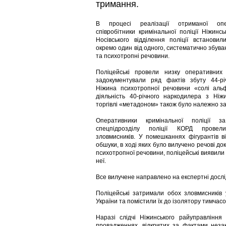
тримання.
В процесі реалізації отриманої опе
співробітники кримінальної поліції Ніжинс
Носівського відділення поліції встанови
окремо один від одного, систематично збува
та психотропні речовини.
Поліцейські провели низку оперативних 
задокументували ряд фактів збуту 44-р
Ніжина психотропної речовини «солі аль
діяльність 40-річного наркодилера з Ні
торгівлі «метадоном» також було належно з
Оперативники кримінальної поліції з
спецпідрозділу поліції КОРД прове
зловмисників. У помешканнях фігурантів в
обшуки, в ході яких було вилучено речові док
психотропної речовини, поліцейські виявили 
неї.
Все вилучене направлено на експертні досл
Поліцейські затримали обох зловмисників 
України та помістили їх до ізолятору тимчас
Наразі слідчі Ніжинського райуправління
провадженнях, відкритих за фактами неза