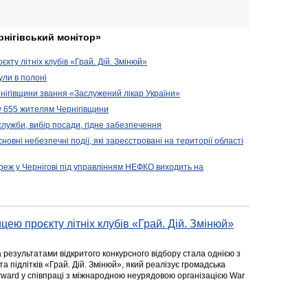
рнігівський монітор»
кту літніх клубів «Грай. Дій. Змінюй»
ули в полоні
нігівщини звання «Заслужений лікар України»
у 655 жителям Чернігівщини
 служби, вибір посади, гідне забезпечення
новні небезпечні події, які зареєстровані на території області
реж у Чернігові під управлінням НЕФКО виходить на
цею проєкту літніх клубів «Грай. Дій. Змінюй»
а результатами відкритого конкурсного відбору стала однією з
та підлітків «Грай. Дій. Змінюй», який реалізує громадська
rward у співпраці з міжнародною неурядовою організацією War