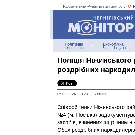
Інформ-агенція «Чернігівський монітор»:
Інформ-агенція
«Чернігівський монітор»
Політична
Економічна
Чернігівщина
Чернігівщина
Поліція Ніжинського
роздрібних наркодил
06.03.2024 10:23
—
Агенцiя
Співробітники Ніжинського райу
№4 (м. Носівка) задокументува
засобів, вчинених 44-річним н
Обох роздрібних наркодилерів