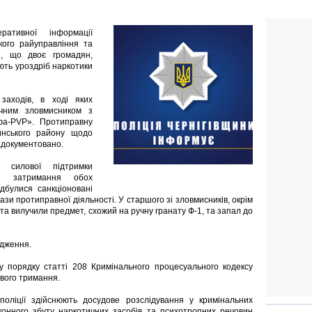
ративної інформації
ького райуправління та
ли, що двоє громадян,
ють уроздріб наркотики
заходів, в ході яких
ічним зловмисником з
фа-PVP». Протиправну
жинського району щодо
адокументовано.
а силової підтримки
ли затримання обох
ідбулися санкціоновані
ази протиправної діяльності. У старшого зі зловмисників, окрім
та вилучили предмет, схожий на ручну гранату Ф-1, та запал до
ідження.
у порядку статті 208 Кримінального процесуального кодексу
ового тримання.
 поліції здійснюють досудове розслідування у кримінальних
конного збуту наркотичних засобів та психотропних речовин