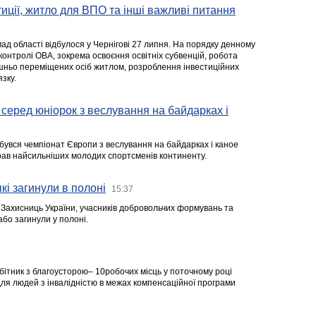
стиції, житло для ВПО та інші важливі питання
ад області відбулося у Чернігові 27 липня. На порядку денному
 контролі ОВА, зокрема освоєння освітніх субвенцій, робота
ішньо переміщених осіб житлом, розроблення інвестиційних
зку.
серед юніорок з веслування на байдарках і
ідбувся чемпіонат Європи з веслування на байдарках і каное
ібрав найсильніших молодих спортсменів континенту.
кі загинули в полоні
15:37
а Захисниць України, учасників добровольчих формувань та
 або загинули у полоні.
робітник з благоусторою– 10робочих місць у поточному році
я людей з інвалідністю в межах компенсаційної програми