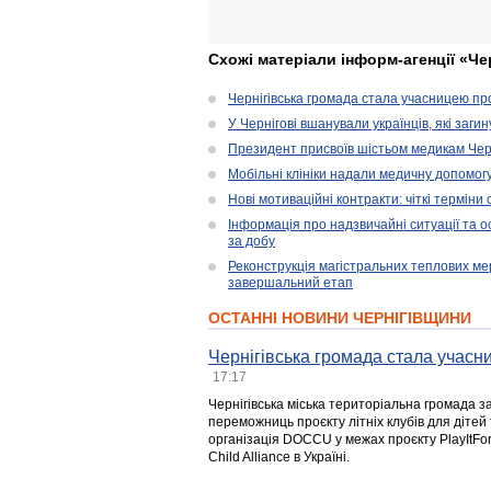
Схожі матеріали інформ-агенції «Че
Чернігівська громада стала учасницею проє
У Чернігові вшанували українців, які загин
Президент присвоїв шістьом медикам Чер
Мобільні клініки надали медичну допомог
Нові мотиваційні контракти: чіткі терміни
Інформація про надзвичайні ситуації та ос
за добу
Реконструкція магістральних теплових ме
завершальний етап
ОСТАННІ НОВИНИ ЧЕРНІГІВЩИНИ
Чернігівська громада стала учасни
17:17
Чернігівська міська територіальна громада з
переможниць проєкту літніх клубів для дітей 
організація DOCCU у межах проєкту PlayItFo
Child Alliance в Україні.