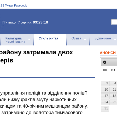
RSS
Twitter
Facebook
09:23:18
П`ятниця, 7 серпня,
Культурна
Стиль життя
Освіта
Відпочинок
Чернігівщина
 району затримала двох
АНОНСИ 
ерів
Пн
Вт
3
4
10
11
правління поліції та відділення поліції
17
18
ли низку фактів збуту наркотичних
24
25
іжинцем та 40-річним мешканцем району.
31
 затримано до ізолятора тимчасового