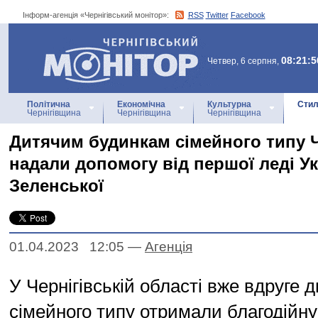
Інформ-агенція «Чернігівський монітор»:
RSS
Twitter
Facebook
Інформ-агенція
«Чернігівський монітор»
08:21:5
Четвер, 6 серпня,
Політична
Економічна
Культурна
Стил
Чернігівщина
Чернігівщина
Чернігівщина
Дитячим будинкам сімейного типу 
надали допомогу від першої леді У
Зеленської
01.04.2023 12:05
—
Агенцiя
У Чернігівській області вже вдруге 
сімейного типу отримали благодійну