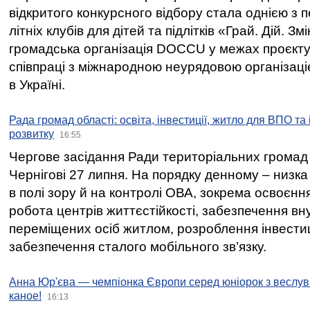
відкритого конкурсного відбору стала однією з
літніх клубів для дітей та підлітків «Грай. Дій. З
громадська організація DOCCU у межах проєкту 
співпраці з міжнародною неурядовою організаціє
в Україні.
Рада громад області: освіта, інвестиції, житло для ВПО та
розвитку
16:55
Чергове засідання Ради територіальних громад 
Чернігові 27 липня. На порядку денному – низка
в полі зору й на контролі ОВА, зокрема освоєння
робота центрів життєстійкості, забезпечення вн
переміщених осіб житлом, розроблення інвестиц
забезпечення сталого мобільного зв’язку.
Анна Юр'єва — чемпіонка Європи серед юніорок з веслув
каное!
16:13