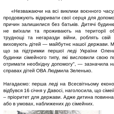
«Незважаючи на всі виклики воєнного часу, 
продовжують відкривати свої серця для допомоги
причин залишилися без батьків. Дитячі будинки
не виїхали та проживають на території об
труднощі та негаразди війни, роблять свій 
виховують дітей — майбутнє нашої держави. Ми
що за підтримки першої леді України Олени
будинки сімейного типу, які висловили свою п
отримати необхідну допомогу", — зазначила 
справах дітей ОВА Людмила Зеленько.
Нагадаємо: перша леді на Всесвітньому екон
відбувся 16 січня у Давосі, наголосила, що сім
– пріоритет для держави. Адже дитина повинна 
або в умовах, наближених до сімейних.