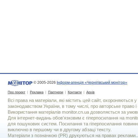
© 2005-2026
Інформ-агенція «Чернігівський монітор»
Про проект
|
Реклама
|
Партнери
|
Контакти
|
Архів
Всі права на матеріали, які містить цей сайт, охороняються у 
законодавством України, в тому числі, про авторське право і 
Використання матерiалiв monitor.cn.ua дозволяється за умов
Для iнтернет-видань обов'язковим є гiперпосилання на monito
для пошукових систем. Посилання та гіперпосилання повинні
виключно в першому чи в другому абзаці тексту.
Матеріали з позначкою (PR) друкуються на правах реклами..