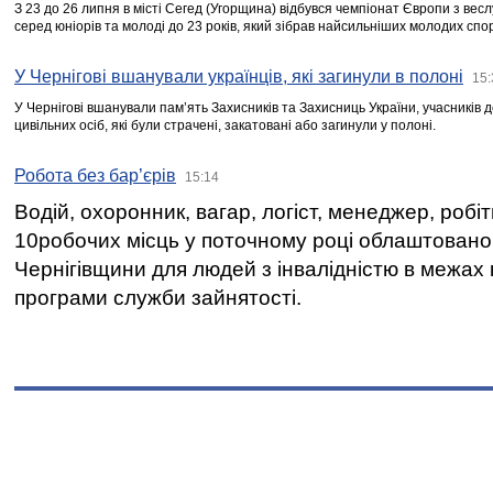
З 23 до 26 липня в місті Сегед (Угорщина) відбувся чемпіонат Європи з вес
серед юніорів та молоді до 23 років, який зібрав найсильніших молодих спо
У Чернігові вшанували українців, які загинули в полоні
15:
У Чернігові вшанували пам’ять Захисників та Захисниць України, учасників
цивільних осіб, які були страчені, закатовані або загинули у полоні.
Робота без бар’єрів
15:14
Водій, охоронник, вагар, логіст, менеджер, робі
10робочих місць у поточному році облаштован
Чернігівщини для людей з інвалідністю в межах
програми служби зайнятості.