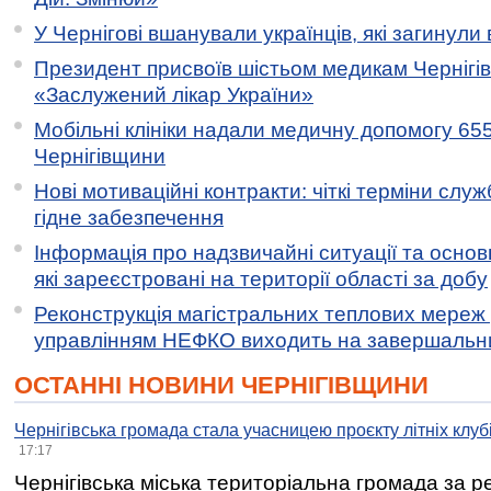
У Чернігові вшанували українців, які загинули 
Президент присвоїв шістьом медикам Чернігі
«Заслужений лікар України»
Мобільні клініки надали медичну допомогу 65
Чернігівщини
Нові мотиваційні контракти: чіткі терміни служ
гідне забезпечення
Інформація про надзвичайні ситуації та основн
які зареєстровані на території області за добу
Реконструкція магістральних теплових мереж у
управлінням НЕФКО виходить на завершальн
ОСТАННІ НОВИНИ ЧЕРНІГІВЩИНИ
Чернігівська громада стала учасницею проєкту літніх клуб
17:17
Чернігівська міська територіальна громада за 