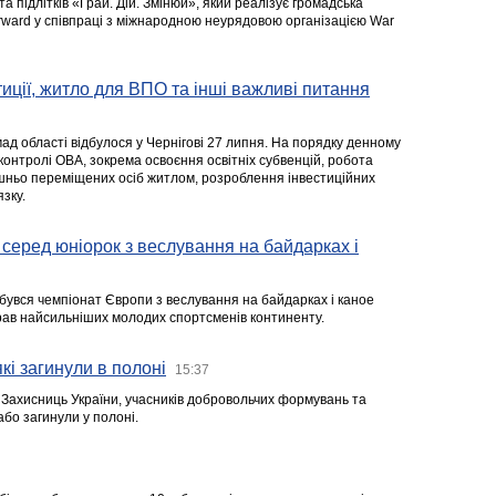
та підлітків «Грай. Дій. Змінюй», який реалізує громадська
rward у співпраці з міжнародною неурядовою організацією War
стиції, житло для ВПО та інші важливі питання
ад області відбулося у Чернігові 27 липня. На порядку денному
 контролі ОВА, зокрема освоєння освітніх субвенцій, робота
ішньо переміщених осіб житлом, розроблення інвестиційних
зку.
серед юніорок з веслування на байдарках і
ідбувся чемпіонат Європи з веслування на байдарках і каное
ібрав найсильніших молодих спортсменів континенту.
кі загинули в полоні
15:37
а Захисниць України, учасників добровольчих формувань та
 або загинули у полоні.