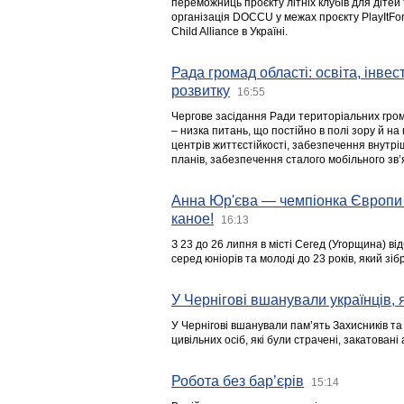
переможниць проєкту літніх клубів для дітей 
організація DOCCU у межах проєкту PlayItFo
Child Alliance в Україні.
Рада громад області: освіта, інве
розвитку
16:55
Чергове засідання Ради територіальних гром
– низка питань, що постійно в полі зору й на
центрів життєстійкості, забезпечення внутр
планів, забезпечення сталого мобільного зв’я
Анна Юр'єва — чемпіонка Європи 
каное!
16:13
З 23 до 26 липня в місті Сегед (Угорщина) в
серед юніорів та молоді до 23 років, який з
У Чернігові вшанували українців, я
У Чернігові вшанували пам’ять Захисників т
цивільних осіб, які були страчені, закатовані
Робота без бар’єрів
15:14