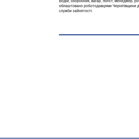
Водій, охоронник, вагар, логіст, менеджер, 
облаштовано роботодавцями Чернігівщини дл
служби зайнятості.