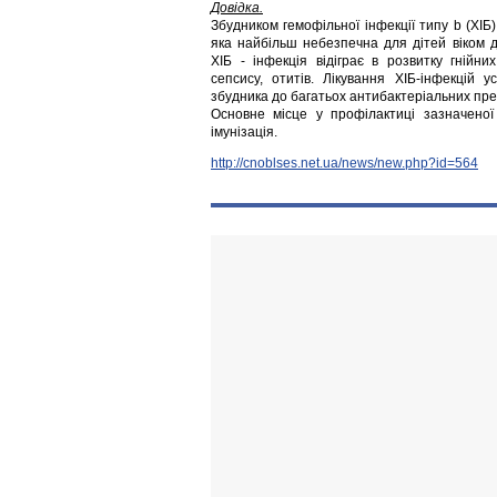
Довідка.
Збудником гемофільної інфекції типу b (ХІБ
яка найбільш небезпечна для дітей віком д
ХІБ - інфекція відіграє в розвитку гнійних
сепсису, отитів. Лікування ХІБ-інфекцій у
збудника до багатьох антибактеріальних пре
Основне місце у профілактиці зазначеної
імунізація.
http://cnoblses.net.ua/news/new.php?id=564