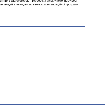
робітник з благоусторою– 10робочих місць у поточному році
я людей з інвалідністю в межах компенсаційної програми