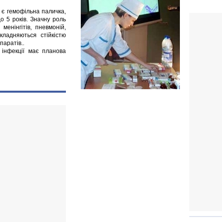
) є гемофільна паличка,
о 5 років. Значну роль
 менінгітів, пневмоній,
складняються стійкістю
паратів..
 інфекції має планова