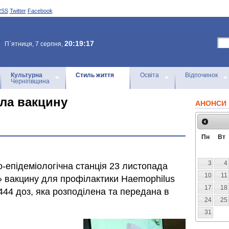
RSS
Twitter
Facebook
20:19:17
П`ятниця, 7 серпня,
Культурна
Стиль життя
Освіта
Відпочинок
Чернігівщина
ла вакцину
АНОНСИ 
Пн
Вт
3
4
о-епідеміологічна станція 23 листопада
10
11
» вакцину для профілактики Haemophilus
17
18
11444 доз, яка розподілена та передана в
24
25
31