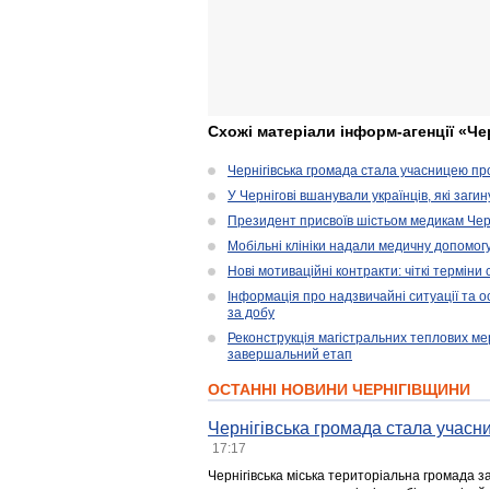
Схожі матеріали інформ-агенції «Че
Чернігівська громада стала учасницею проє
У Чернігові вшанували українців, які загин
Президент присвоїв шістьом медикам Чер
Мобільні клініки надали медичну допомог
Нові мотиваційні контракти: чіткі терміни
Інформація про надзвичайні ситуації та ос
за добу
Реконструкція магістральних теплових ме
завершальний етап
ОСТАННІ НОВИНИ ЧЕРНІГІВЩИНИ
Чернігівська громада стала учасни
17:17
Чернігівська міська територіальна громада з