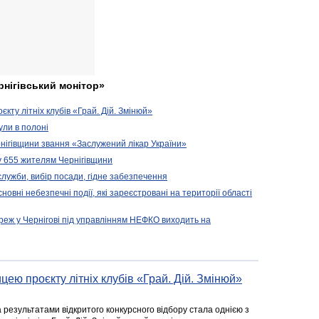
рнігівський монітор»
кту літніх клубів «Грай. Дій. Змінюй»
ули в полоні
нігівщини звання «Заслужений лікар України»
у 655 жителям Чернігівщини
 служби, вибір посади, гідне забезпечення
новні небезпечні події, які зареєстровані на території області
реж у Чернігові під управлінням НЕФКО виходить на
цею проєкту літніх клубів «Грай. Дій. Змінюй»
а результатами відкритого конкурсного відбору стала однією з