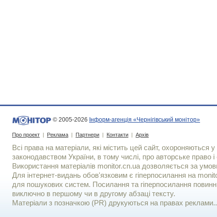
© 2005-2026
Інформ-агенція «Чернігівський монітор»
Про проект
|
Реклама
|
Партнери
|
Контакти
|
Архів
Всі права на матеріали, які містить цей сайт, охороняються у 
законодавством України, в тому числі, про авторське право і 
Використання матерiалiв monitor.cn.ua дозволяється за умов
Для iнтернет-видань обов'язковим є гiперпосилання на monito
для пошукових систем. Посилання та гіперпосилання повинні
виключно в першому чи в другому абзаці тексту.
Матеріали з позначкою (PR) друкуються на правах реклами..