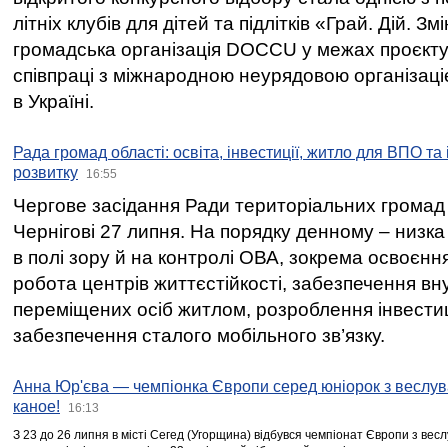
літніх клубів для дітей та підлітків «Грай. Дій. З
громадська організація DOCCU у межах проєкту 
співпраці з міжнародною неурядовою організаціє
в Україні.
Рада громад області: освіта, інвестиції, житло для ВПО та
розвитку
16:55
Чергове засідання Ради територіальних громад 
Чернігові 27 липня. На порядку денному – низка
в полі зору й на контролі ОВА, зокрема освоєння
робота центрів життєстійкості, забезпечення вн
переміщених осіб житлом, розроблення інвестиц
забезпечення сталого мобільного зв’язку.
Анна Юр'єва — чемпіонка Європи серед юніорок з веслув
каное!
16:13
З 23 до 26 липня в місті Сегед (Угорщина) відбувся чемпіонат Європи з вес