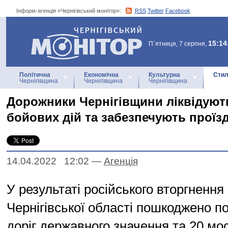
Інформ-агенція «Чернігівський монітор»:
RSS
Twitter
Facebook
Інформ-агенція
«Чернігівський монітор»
15:14
П`ятниця, 7 серпня,
Політична
Економічна
Культурна
Стил
Чернігівщина
Чернігівщина
Чернігівщина
Дорожники Чернігівщини ліквідуют
бойових дій та забезпечують проїз
14.04.2022 12:02
—
Агенцiя
У результаті російського вторгнення 
Чернігівської області пошкоджено п
доріг державного значення та 20 мос