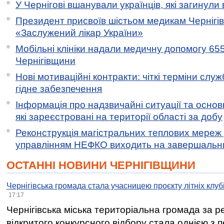
У Чернігові вшанували українців, які загинули 
Президент присвоїв шістьом медикам Чернігі
«Заслужений лікар України»
Мобільні клініки надали медичну допомогу 65
Чернігівщини
Нові мотиваційні контракти: чіткі терміни служ
гідне забезпечення
Інформація про надзвичайні ситуації та основн
які зареєстровані на території області за добу
Реконструкція магістральних теплових мереж у
управлінням НЕФКО виходить на завершальн
ОСТАННІ НОВИНИ ЧЕРНІГІВЩИНИ
Чернігівська громада стала учасницею проєкту літніх клуб
17:17
Чернігівська міська територіальна громада за 
відкритого конкурсного відбору стала однією з