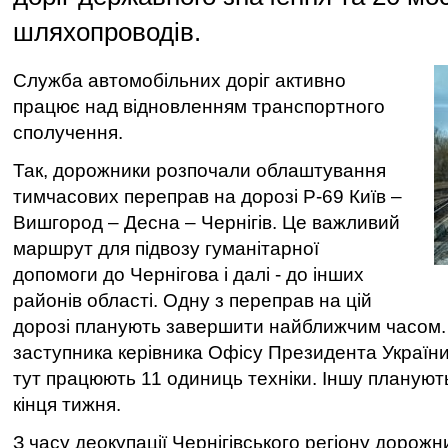
шляхопроводів.
Служба автомобільних доріг активно
працює над відновленням транспортного
сполучення.
Так, дорожники розпочали облаштування
тимчасових переправ на дорозі Р-69 Київ –
Вишгород – Десна – Чернігів. Це важливий
маршрут для підвозу гуманітарної
допомоги до Чернігова і далі - до інших
районів області. Одну з переправ на цій
дорозі планують завершити найближчим часом.
заступника керівника Офісу Президента Україн
тут працюють 11 одиниць техніки. Іншу планую
кінця тижня.
З часу деокупації Чернігівського регіону дорожн