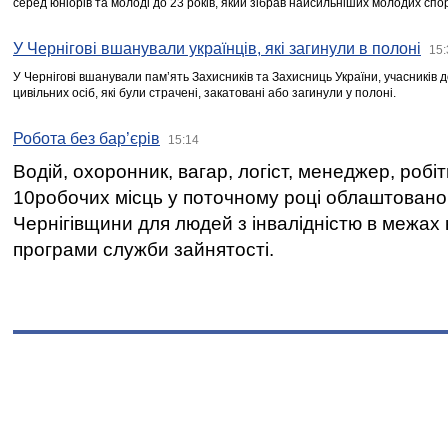
серед юніорів та молоді до 23 років, який зібрав найсильніших молодих спо
У Чернігові вшанували українців, які загинули в полоні
15:
У Чернігові вшанували пам’ять Захисників та Захисниць України, учасників
цивільних осіб, які були страчені, закатовані або загинули у полоні.
Робота без бар’єрів
15:14
Водій, охоронник, вагар, логіст, менеджер, робі
10робочих місць у поточному році облаштован
Чернігівщини для людей з інвалідністю в межах
програми служби зайнятості.