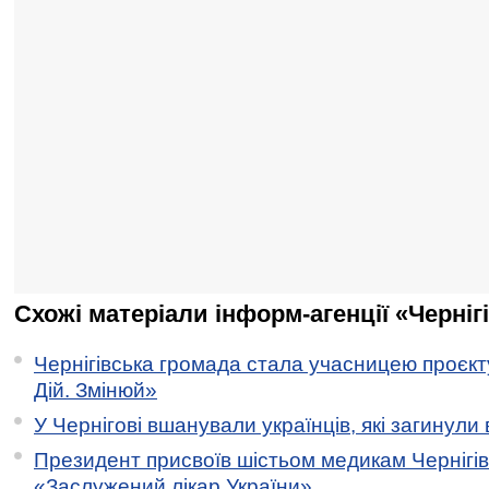
Схожі матеріали інформ-агенції «Черніг
Чернігівська громада стала учасницею проєкту 
Дій. Змінюй»
У Чернігові вшанували українців, які загинули 
Президент присвоїв шістьом медикам Чернігі
«Заслужений лікар України»