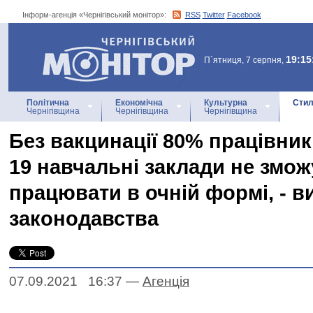
Інформ-агенція «Чернігівський монітор»:
RSS
Twitter
Facebook
Інформ-агенція
«Чернігівський монітор»
19:15
П`ятниця, 7 серпня,
Політична
Економічна
Культурна
Стил
Чернігівщина
Чернігівщина
Чернігівщина
Без вакцинації 80% працівник
19 навчальні заклади не змож
працювати в очній формі, - в
законодавства
07.09.2021 16:37
—
Агенцiя