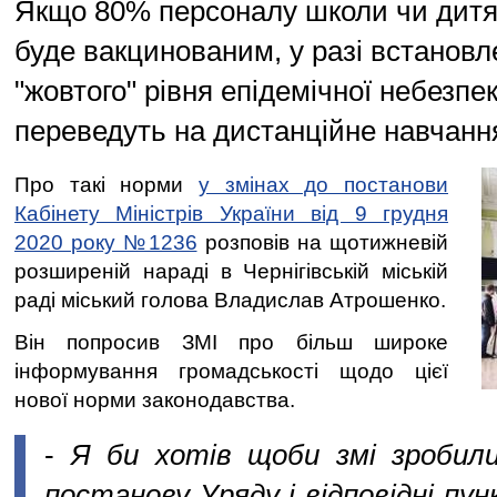
Якщо 80% персоналу школи чи дитя
буде вакцинованим, у разі встановле
"жовтого" рівня епідемічної небезпек
переведуть на дистанційне навчанн
Про такі норми
у змінах до постанови
Кабінету Міністрів України від 9 грудня
2020 року №1236
розповів на щотижневій
розширеній нараді в Чернігівській міській
раді міський голова Владислав Атрошенко.
Він попросив ЗМІ про більш широке
інформування громадськості щодо цієї
нової норми законодавства.
-
Я би хотів щоби змі зробил
постанову Уряду і відповідні пун