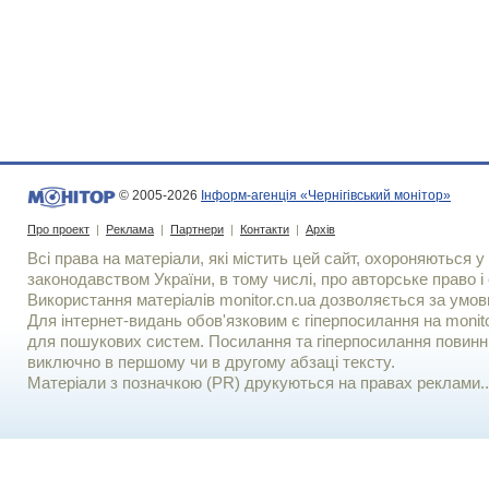
© 2005-2026
Інформ-агенція «Чернігівський монітор»
Про проект
|
Реклама
|
Партнери
|
Контакти
|
Архів
Всі права на матеріали, які містить цей сайт, охороняються у 
законодавством України, в тому числі, про авторське право і 
Використання матерiалiв monitor.cn.ua дозволяється за умов
Для iнтернет-видань обов'язковим є гiперпосилання на monito
для пошукових систем. Посилання та гіперпосилання повинні
виключно в першому чи в другому абзаці тексту.
Матеріали з позначкою (PR) друкуються на правах реклами..