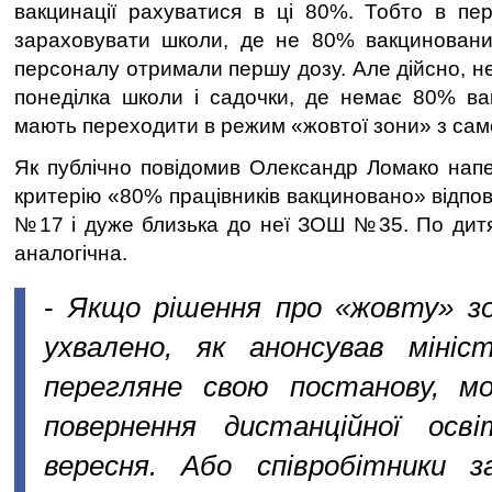
вакцинації рахуватися в ці 80%. Тобто в пер
зараховувати школи, де не 80% вакцинованих
персоналу отримали першу дозу. Але дійсно, н
понеділка школи і садочки, де немає 80% вакц
мають переходити в режим «жовтої зони» з сам
Як публічно повідомив Олександр Ломако напер
критерію «80% працівників вакциновано» відпо
№17 і дуже близька до неї ЗОШ №35. По дитя
аналогічна.
-
Якщо рішення про «жовту» зо
ухвалено, як анонсував мініс
перегляне свою постанову, мо
повернення дистанційної ос
вересня. Або співробітники з