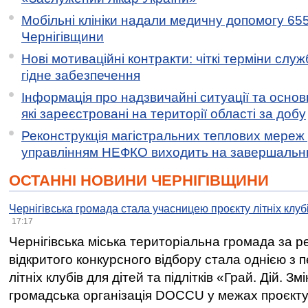
Мобільні клініки надали медичну допомогу 65
Чернігівщини
Нові мотиваційні контракти: чіткі терміни служ
гідне забезпечення
Інформація про надзвичайні ситуації та основн
які зареєстровані на території області за добу
Реконструкція магістральних теплових мереж у
управлінням НЕФКО виходить на завершальн
ОСТАННІ НОВИНИ ЧЕРНІГІВЩИНИ
Чернігівська громада стала учасницею проєкту літніх клуб
17:17
Чернігівська міська територіальна громада за 
відкритого конкурсного відбору стала однією з
літніх клубів для дітей та підлітків «Грай. Дій. З
громадська організація DOCCU у межах проєкту 