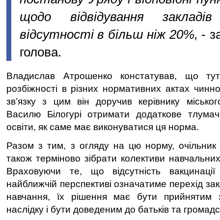
щодо відвідування закладі
відсутності в більш ніж 20%,
- з
голова.
Владислав Атрошенко констатував, що тут
розбіжності в різних нормативних актах чинно
зв’язку з цим він доручив керівнику міськог
Василю Білогурі отримати додаткове тлумаче
освіти, як саме має виконуватися ця норма.
Разом з тим, з огляду на цю норму, очільник
також терміново зібрати колективи навчальних
Враховуючи те, що відсутність вакцинаці
найближчій перспективі означатиме перехід за
навчання, їх рішення має бути прийнятим 
наслідку і бути доведеним до батьків та громадс