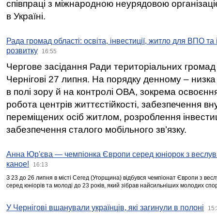
співпраці з міжнародною неурядовою організаціє
в Україні.
Рада громад області: освіта, інвестиції, житло для ВПО та
розвитку
16:55
Чергове засідання Ради територіальних громад 
Чернігові 27 липня. На порядку денному – низка
в полі зору й на контролі ОВА, зокрема освоєння
робота центрів життєстійкості, забезпечення вн
переміщених осіб житлом, розроблення інвестиц
забезпечення сталого мобільного зв’язку.
Анна Юр'єва — чемпіонка Європи серед юніорок з веслув
каное!
16:13
З 23 до 26 липня в місті Сегед (Угорщина) відбувся чемпіонат Європи з вес
серед юніорів та молоді до 23 років, який зібрав найсильніших молодих спо
У Чернігові вшанували українців, які загинули в полоні
15: