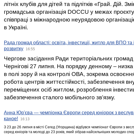
літніх клубів для дітей та підлітків «Грай. Дій. З
громадська організація DOCCU у межах проєкту 
співпраці з міжнародною неурядовою організаціє
в Україні.
Рада громад області: освіта, інвестиції, житло для ВПО та
розвитку
16:55
Чергове засідання Ради територіальних громад 
Чернігові 27 липня. На порядку денному – низка
в полі зору й на контролі ОВА, зокрема освоєння
робота центрів життєстійкості, забезпечення вн
переміщених осіб житлом, розроблення інвестиц
забезпечення сталого мобільного зв’язку.
Анна Юр'єва — чемпіонка Європи серед юніорок з веслув
каное!
16:13
З 23 до 26 липня в місті Сегед (Угорщина) відбувся чемпіонат Європи з вес
серед юніорів та молоді до 23 років, який зібрав найсильніших молодих спо