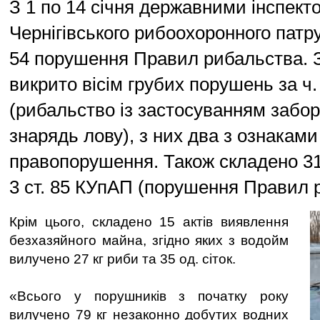
З 1 по 14 січня державними інспект
Чернігівського рибоохоронного патр
54 порушення Правил рибальства. 
викрито вісім грубих порушень за ч.
(рибальство із застосуванням забо
знарядь лову), з них два з ознакам
правопорушення. Також складено 31 
3 ст. 85 КУпАП (порушення Правил 
Крім цього, складено 15 актів виявлення
безхазяйного майна, згідно яких з водойм
вилучено 27 кг риби та 35 од. сіток.
«Всього у порушників з початку року
вилучено 79 кг незаконно добутих водних