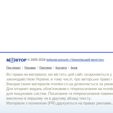
© 2005-2026
Інформ-агенція «Чернігівський монітор»
Про проект
|
Реклама
|
Партнери
|
Контакти
|
Архів
Всі права на матеріали, які містить цей сайт, охороняються у 
законодавством України, в тому числі, про авторське право і 
Використання матерiалiв monitor.cn.ua дозволяється за умов
Для iнтернет-видань обов'язковим є гiперпосилання на monito
для пошукових систем. Посилання та гіперпосилання повинні
виключно в першому чи в другому абзаці тексту.
Матеріали з позначкою (PR) друкуються на правах реклами..