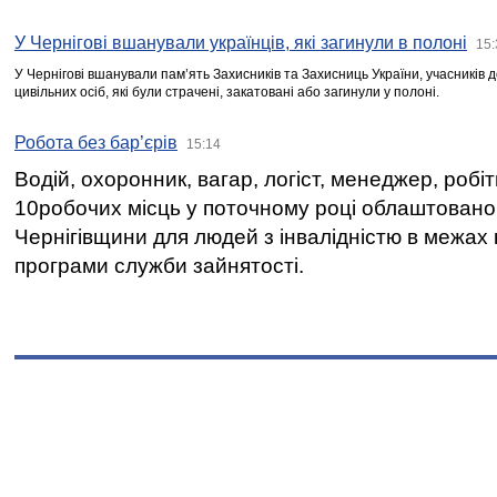
У Чернігові вшанували українців, які загинули в полоні
15:
У Чернігові вшанували пам’ять Захисників та Захисниць України, учасників
цивільних осіб, які були страчені, закатовані або загинули у полоні.
Робота без бар’єрів
15:14
Водій, охоронник, вагар, логіст, менеджер, робі
10робочих місць у поточному році облаштован
Чернігівщини для людей з інвалідністю в межах
програми служби зайнятості.