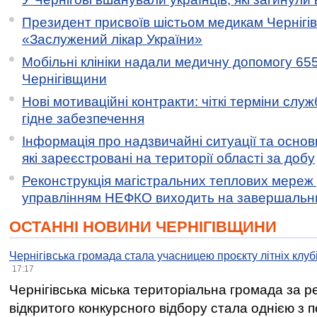
Президент присвоїв шістьом медикам Чернігі
«Заслужений лікар України»
Мобільні клініки надали медичну допомогу 65
Чернігівщини
Нові мотиваційні контракти: чіткі терміни служ
гідне забезпечення
Інформація про надзвичайні ситуації та основн
які зареєстровані на території області за добу
Реконструкція магістральних теплових мереж у
управлінням НЕФКО виходить на завершальн
ОСТАННІ НОВИНИ ЧЕРНІГІВЩИНИ
Чернігівська громада стала учасницею проєкту літніх клуб
17:17
Чернігівська міська територіальна громада за 
відкритого конкурсного відбору стала однією з