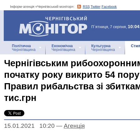
Інформ-агенція «Чернігівський монітор»:
RSS
Twitter
Facebook
Інформ-агенція
«Чернігівський монітор»
10:04
П`ятниця, 7 серпня,
Політична
Економічна
Культурна
Стил
Чернігівщина
Чернігівщина
Чернігівщина
Чернігівським рибоохоронни
початку року викрито 54 пор
Правил рибальства зі збитка
тис.грн
15.01.2021 10:20
—
Агенцiя