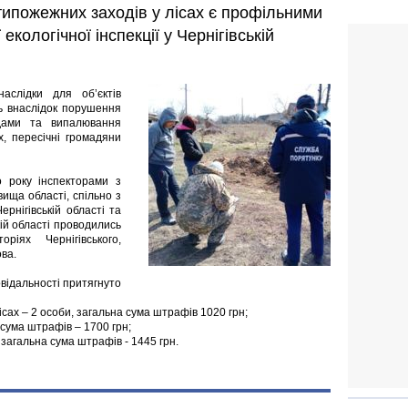
ипожежних заходів у лісах є профільними
ологічної інспекції у Чернігівській
аслідки для об’єктів
ть внаслідок порушення
дами та випалювання
х, пересічні громадяни
 року інспекторами з
ища області, спільно з
рнігівській області та
ькій області проводились
іях Чернігівського,
ова.
овідальності притягнуто
сах – 2 особи, загальна сума штрафів 1020 грн;
 сума штрафів – 1700 грн;
 загальна сума штрафів - 1445 грн.