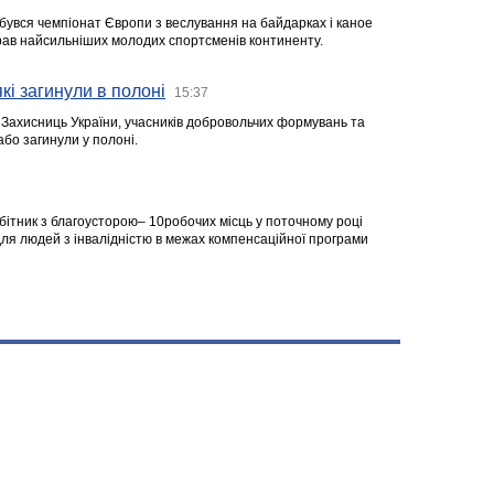
ідбувся чемпіонат Європи з веслування на байдарках і каное
ібрав найсильніших молодих спортсменів континенту.
кі загинули в полоні
15:37
а Захисниць України, учасників добровольчих формувань та
 або загинули у полоні.
робітник з благоусторою– 10робочих місць у поточному році
я людей з інвалідністю в межах компенсаційної програми