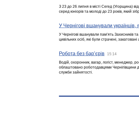
З 23 до 26 липня в місті Сегед (Угорщина) в
серед юніорів та молоді до 23 років, який з
У Чернігові вшанували українців, я
У Чернігові вшанували пам’ять Захисників т
цивільних осіб, які були страчені, закатовані
Робота без бар’єрів
15:14
Водій, охоронник, вагар, логіст, менеджер, 
облаштовано роботодавцями Чернігівщини дл
служби зайнятості.