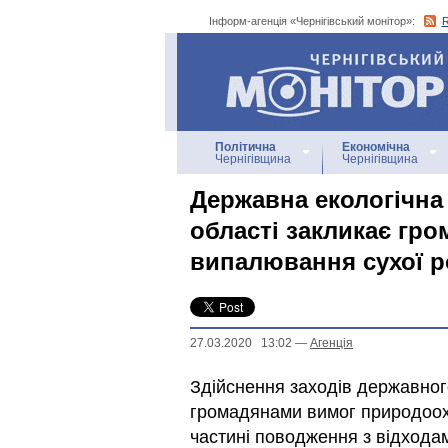
Інформ-агенція «Чернігівський монітор»:
Інформ-агенція
«Чернігівський монітор»
Політична
Економічна
Чернігівщина
Чернігівщина
Державна екологічна 
області закликає гро
випалювання сухої ро
27.03.2020 13:02
—
Агенцiя
Здійснення заходів державно
громадянами вимог природоох
частині поводження з відхода