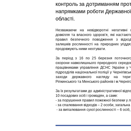
контроль за дотриманням прот
напрямками роботи Державної ек
області.
Незважаючи на невідворотні негативні н
довкілля та власного здоров’я, які настаю
правил безпечного поводження з відхо
залишків рослинності на природних угіддя
продовжують ними нехтувати.
За період з 16 по 25 березня поточного
охорони навколишнього природного середов
працівниками управління ДСНС України у Че
підрозділів національної поліції у Чернігівс
заходи державного нагляду на територ
Ріпкинського та Менського районів і м.Черніг
За їх результатами до адміністративної відп
10 посадових осіб і громадян, а саме:
- за порушення правил пожежної безпеки у лі
- за спалювання відходів – 2 особи, загальна
- за випалювання сухої рослинності – 6 осіб,