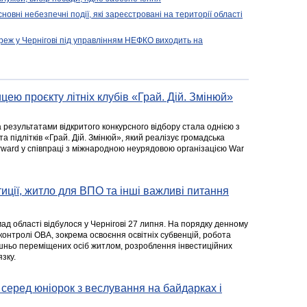
новні небезпечні події, які зареєстровані на території області
реж у Чернігові під управлінням НЕФКО виходить на
цею проєкту літніх клубів «Грай. Дій. Змінюй»
а результатами відкритого конкурсного відбору стала однією з
та підлітків «Грай. Дій. Змінюй», який реалізує громадська
rward у співпраці з міжнародною неурядовою організацією War
стиції, житло для ВПО та інші важливі питання
ад області відбулося у Чернігові 27 липня. На порядку денному
 контролі ОВА, зокрема освоєння освітніх субвенцій, робота
ішньо переміщених осіб житлом, розроблення інвестиційних
зку.
серед юніорок з веслування на байдарках і