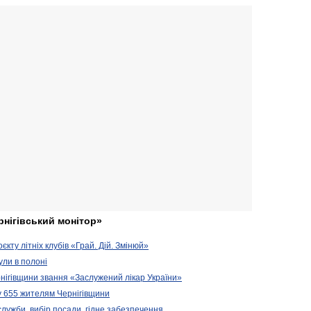
рнігівський монітор»
кту літніх клубів «Грай. Дій. Змінюй»
ули в полоні
нігівщини звання «Заслужений лікар України»
у 655 жителям Чернігівщини
 служби, вибір посади, гідне забезпечення