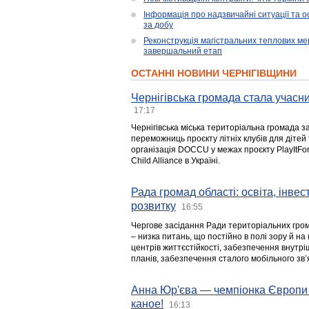
Інформація про надзвичайні ситуації та ос
за добу
Реконструкція магістральних теплових ме
завершальний етап
ОСТАННІ НОВИНИ ЧЕРНІГІВЩИНИ
Чернігівська громада стала учасни
17:17
Чернігівська міська територіальна громада з
переможниць проєкту літніх клубів для дітей 
організація DOCCU у межах проєкту PlayItFo
Child Alliance в Україні.
Рада громад області: освіта, інве
розвитку
16:55
Чергове засідання Ради територіальних гром
– низка питань, що постійно в полі зору й на
центрів життєстійкості, забезпечення внутр
планів, забезпечення сталого мобільного зв’я
Анна Юр'єва — чемпіонка Європи 
каное!
16:13