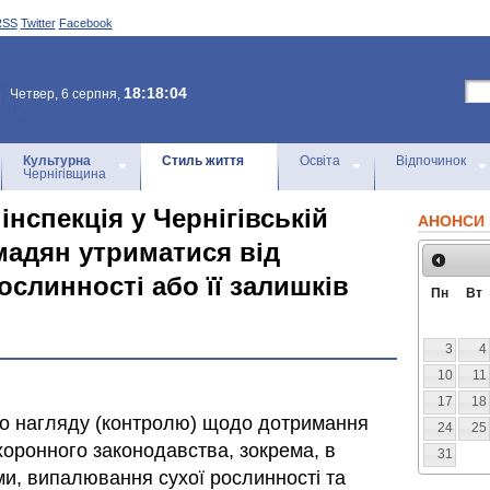
RSS
Twitter
Facebook
18:18:04
Четвер, 6 серпня,
Культурна
Стиль життя
Освіта
Відпочинок
Чернігівщина
інспекція у Чернігівській
АНОНСИ 
мадян утриматися від
слинності або її залишків
Пн
Вт
3
4
10
11
17
18
го нагляду (контролю) щодо дотримання
24
25
оронного законодавства, зокрема, в
31
ми, випалювання сухої рослинності та