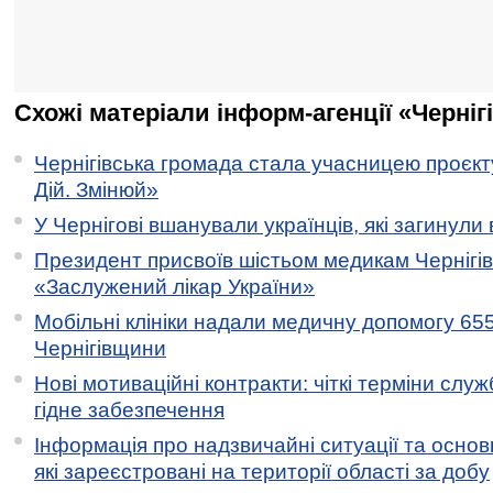
Схожі матеріали інформ-агенції «Черніг
Чернігівська громада стала учасницею проєкту 
Дій. Змінюй»
У Чернігові вшанували українців, які загинули 
Президент присвоїв шістьом медикам Чернігі
«Заслужений лікар України»
Мобільні клініки надали медичну допомогу 65
Чернігівщини
Нові мотиваційні контракти: чіткі терміни служ
гідне забезпечення
Інформація про надзвичайні ситуації та основн
які зареєстровані на території області за добу