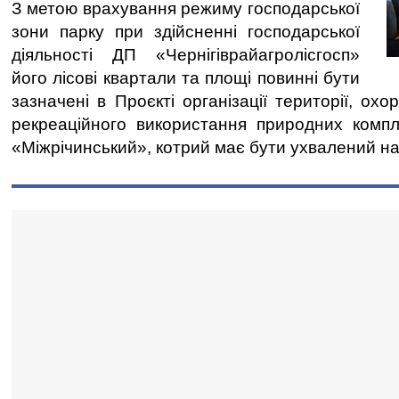
З метою врахування режиму господарської
зони парку при здійсненні господарської
діяльності ДП «Чернігіврайагролісгосп»
його лісові квартали та площі повинні бути
зазначені в Проєкті організації території, охо
рекреаційного використання природних компле
«Міжрічинський», котрий має бути ухвалений на 