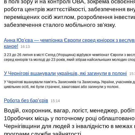
в полі зору й на контролі ОВА, зокрема освоєння
робота центрів життєстійкості, забезпечення вн
переміщених осіб житлом, розроблення інвестиц
забезпечення сталого мобільного зв’язку.
Анна Юр'єва — чемпіонка Європи серед юніорок з веслув
каное!
16:13
З 23 до 26 липня в місті Сегед (Угорщина) відбувся чемпіонат Європи з вес
серед юніорів та молоді до 23 років, який зібрав найсильніших молодих спо
У Чернігові вшанували українців, які загинули в полоні
15:
У Чернігові вшанували пам’ять Захисників та Захисниць України, учасників
цивільних осіб, які були страчені, закатовані або загинули у полоні.
Робота без бар’єрів
15:14
Водій, охоронник, вагар, логіст, менеджер, робі
10робочих місць у поточному році облаштован
Чернігівщини для людей з інвалідністю в межах
програми служби зайнятості.