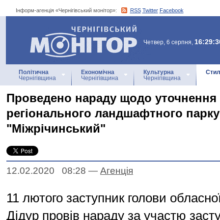
Інформ-агенція «Чернігівський монітор»:
RSS
Twitter
Facebook
Інформ-агенція
«Чернігівський монітор»
16:29:3
Четвер, 6 серпня,
Політична
Економічна
Культурна
Стил
Чернігівщина
Чернігівщина
Чернігівщина
Проведено нараду щодо уточнення
регіонального ландшафтного парку
"Міжрічинський"
12.02.2020 08:28
—
Агенцiя
11 лютого заступник голови обласно
Дідур провів нараду за участю заст