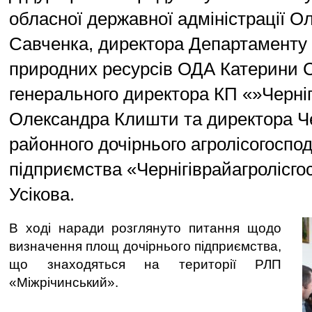
обласної державної адміністрації О
Савченка, директора Департаменту е
природних ресурсів ОДА Катерини 
генерального директора КП «»Черніг
Олександра Клишти та директора Че
районного дочірнього агролісогоспо
підприємства «Чернігіврайагролісго
Усікова.
В ході наради розглянуто питання щодо
визначення площ дочірнього підприємства,
що знаходяться на території РЛП
«Міжрічинський».