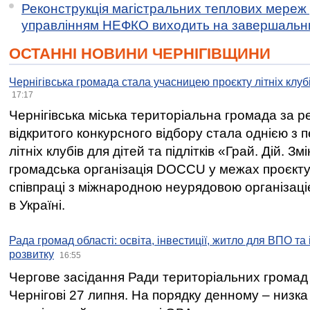
Реконструкція магістральних теплових мереж у
управлінням НЕФКО виходить на завершальн
ОСТАННІ НОВИНИ ЧЕРНІГІВЩИНИ
Чернігівська громада стала учасницею проєкту літніх клуб
17:17
Чернігівська міська територіальна громада за 
відкритого конкурсного відбору стала однією з
літніх клубів для дітей та підлітків «Грай. Дій. З
громадська організація DOCCU у межах проєкту 
співпраці з міжнародною неурядовою організаціє
в Україні.
Рада громад області: освіта, інвестиції, житло для ВПО та
розвитку
16:55
Чергове засідання Ради територіальних громад 
Чернігові 27 липня. На порядку денному – низка