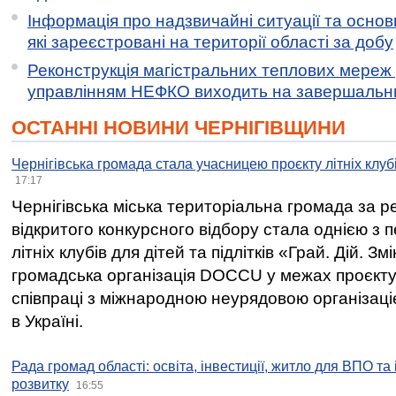
Інформація про надзвичайні ситуації та основн
які зареєстровані на території області за добу
Реконструкція магістральних теплових мереж у
управлінням НЕФКО виходить на завершальн
ОСТАННІ НОВИНИ ЧЕРНІГІВЩИНИ
Чернігівська громада стала учасницею проєкту літніх клуб
17:17
Чернігівська міська територіальна громада за 
відкритого конкурсного відбору стала однією з
літніх клубів для дітей та підлітків «Грай. Дій. З
громадська організація DOCCU у межах проєкту 
співпраці з міжнародною неурядовою організаціє
в Україні.
Рада громад області: освіта, інвестиції, житло для ВПО та
розвитку
16:55