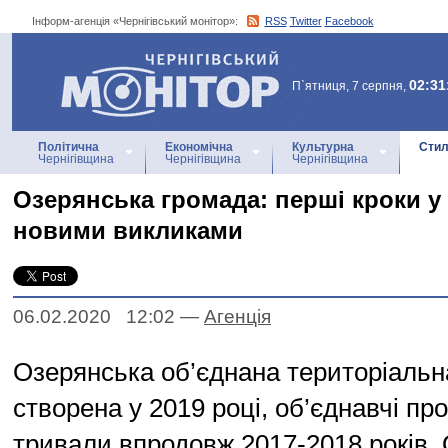
Інформ-агенція «Чернігівський монітор»:
RSS
Twitter
Facebook
Інформ-агенція
«Чернігівський монітор»
02:31
П`ятниця, 7 серпня,
Політична
Економічна
Культурна
Стил
Чернігівщина
Чернігівщина
Чернігівщина
Озерянська громада: перші кроки у 
новими викликами
06.02.2020 12:02
—
Агенцiя
Озерянська об’єднана територіальн
створена у 2019 році, об’єднавчі пр
тривали впродовж 2017-2018 років.