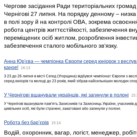
Чергове засідання Ради територіальних громад 
Чернігові 27 липня. На порядку денному – низка
в полі зору й на контролі ОВА, зокрема освоєння
робота центрів життєстійкості, забезпечення вн
переміщених осіб житлом, розроблення інвестиц
забезпечення сталого мобільного зв’язку.
Анна Юр'єва — чемпіонка Європи серед юніорок з веслув
каное!
16:13
З 23 до 26 липня в місті Сегед (Угорщина) відбувся чемпіонат Європи з вес
серед юніорів та молоді до 23 років, який зібрав найсильніших молодих спо
У Чернігові вшанували українців, які загинули в полоні
15:
У Чернігові вшанували пам’ять Захисників та Захисниць України, учасників
цивільних осіб, які були страчені, закатовані або загинули у полоні.
Робота без бар’єрів
15:14
Водій, охоронник, вагар, логіст, менеджер, робі