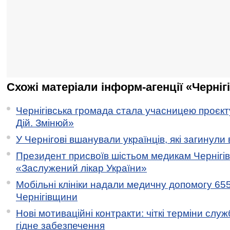
Схожі матеріали інформ-агенції «Черніг
Чернігівська громада стала учасницею проєкту 
Дій. Змінюй»
У Чернігові вшанували українців, які загинули 
Президент присвоїв шістьом медикам Чернігі
«Заслужений лікар України»
Мобільні клініки надали медичну допомогу 65
Чернігівщини
Нові мотиваційні контракти: чіткі терміни служ
гідне забезпечення