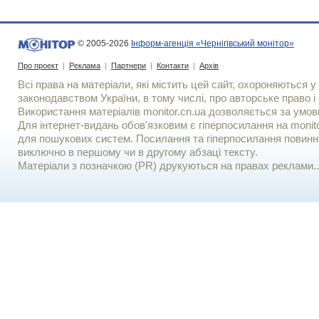
© 2005-2026
Інформ-агенція «Чернігівський монітор»
Про проект
|
Реклама
|
Партнери
|
Контакти
|
Архів
Всі права на матеріали, які містить цей сайт, охороняються у 
законодавством України, в тому числі, про авторське право і 
Використання матерiалiв monitor.cn.ua дозволяється за умов
Для iнтернет-видань обов'язковим є гiперпосилання на monito
для пошукових систем. Посилання та гіперпосилання повинні
виключно в першому чи в другому абзаці тексту.
Матеріали з позначкою (PR) друкуються на правах реклами..