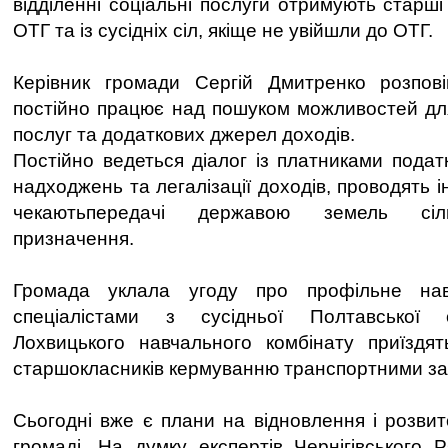
відділенні соціальні послуги отримують старш
ОТГ та із сусідніх сіл, якіще не увійшли до ОТГ.
Керівник громади Сергій Дмитренко розпов
постійно працює над пошуком можливостей дл
послуг та додаткових джерел доходів.
Постійно ведеться діалог із платниками подат
надходжень та легалізації доходів, проводять і
чекаютьпередачі державою земель сільс
призначення.
Громада уклала угоду про профільне на
спеціалістами з сусідньої Полтавської о
Лохвицького навчального комбінату приїздя
старшокласників кермуванню транспортними з
Сьогодні вже є плани на відновлення і розвит
громаді. На думку експертів Чернігівського 