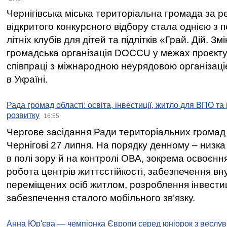
Чернігівська міська територіальна громада за 
відкритого конкурсного відбору стала однією з
літніх клубів для дітей та підлітків «Грай. Дій. З
громадська організація DOCCU у межах проєкту 
співпраці з міжнародною неурядовою організаціє
в Україні.
Рада громад області: освіта, інвестиції, житло для ВПО та
розвитку
16:55
Чергове засідання Ради територіальних громад 
Чернігові 27 липня. На порядку денному – низка
в полі зору й на контролі ОВА, зокрема освоєння
робота центрів життєстійкості, забезпечення вн
переміщених осіб житлом, розроблення інвестиц
забезпечення сталого мобільного зв’язку.
Анна Юр'єва — чемпіонка Європи серед юніорок з веслув