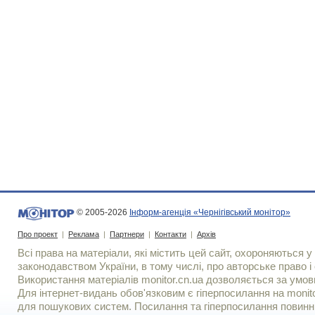
© 2005-2026
Інформ-агенція «Чернігівський монітор»
Про проект
|
Реклама
|
Партнери
|
Контакти
|
Архів
Всі права на матеріали, які містить цей сайт, охороняються у 
законодавством України, в тому числі, про авторське право і 
Використання матерiалiв monitor.cn.ua дозволяється за умов
Для iнтернет-видань обов'язковим є гiперпосилання на monito
для пошукових систем. Посилання та гіперпосилання повинні