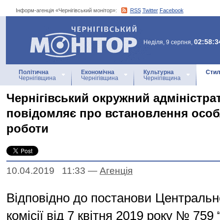
Інформ-агенція «Чернігівський монітор»:
RSS
Twitter
Facebook
Інформ-агенція
«Чернігівський монітор»
02:58:3
Неділя, 9 серпня,
Політична
Економічна
Культурна
Стил
Чернігівщина
Чернігівщина
Чернігівщина
Чернігівський окружний адміністра
повідомляє про встановлення осо
роботи
10.04.2019 11:33
—
Агенцiя
Відповідно до постанови Центральн
комісії від 7 квітня 2019 року № 759