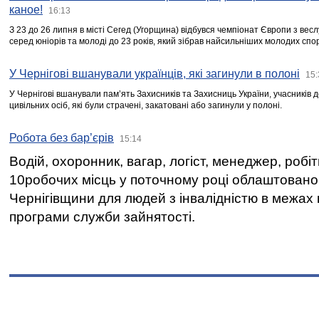
каное!
16:13
З 23 до 26 липня в місті Сегед (Угорщина) відбувся чемпіонат Європи з вес
серед юніорів та молоді до 23 років, який зібрав найсильніших молодих спо
У Чернігові вшанували українців, які загинули в полоні
15:
У Чернігові вшанували пам’ять Захисників та Захисниць України, учасників
цивільних осіб, які були страчені, закатовані або загинули у полоні.
Робота без бар’єрів
15:14
Водій, охоронник, вагар, логіст, менеджер, робі
10робочих місць у поточному році облаштован
Чернігівщини для людей з інвалідністю в межах
програми служби зайнятості.