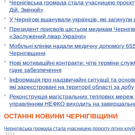
Чернігівська громада стала учасницею проєкту 
Дій. Змінюй»
У Чернігові вшанували українців, які загинули 
Президент присвоїв шістьом медикам Чернігі
«Заслужений лікар України»
Мобільні клініки надали медичну допомогу 65
Чернігівщини
Нові мотиваційні контракти: чіткі терміни служ
гідне забезпечення
Інформація про надзвичайні ситуації та основн
які зареєстровані на території області за добу
Реконструкція магістральних теплових мереж у
управлінням НЕФКО виходить на завершальн
ОСТАННІ НОВИНИ ЧЕРНІГІВЩИНИ
Чернігівська громада стала учасницею проєкту літніх клуб
17:17