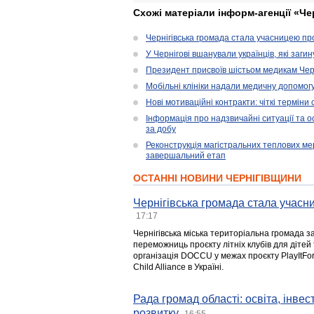
Схожі матеріали інформ-агенції «Че
Чернігівська громада стала учасницею проє
У Чернігові вшанували українців, які загин
Президент присвоїв шістьом медикам Чер
Мобільні клініки надали медичну допомог
Нові мотиваційні контракти: чіткі терміни
Інформація про надзвичайні ситуації та ос
за добу
Реконструкція магістральних теплових ме
завершальний етап
ОСТАННІ НОВИНИ ЧЕРНІГІВЩИНИ
Чернігівська громада стала учасни
17:17
Чернігівська міська територіальна громада з
переможниць проєкту літніх клубів для дітей 
організація DOCCU у межах проєкту PlayItFo
Child Alliance в Україні.
Рада громад області: освіта, інве
розвитку
16:55