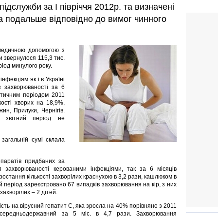
ідслужби за І півріччя 2012р. та визначені
на подальше відповідно до вимог чинного
 медичною допомогою з
 звернулося 115,3 тис.
ріод минулого року.
нфекціям як і в Україні
з захворюваності за 6
ентичним періодом 2011
кості хворих на 18,9%,
ин, Прилуки, Чернігів.
а звітний період не
 загальній сумі склала
епаратів придбаних за
 захворюваності керованими інфекціями, так за 6 місяців
зростання кількості захворілих краснухою в 3,2 рази, кашлюком в
й період зареєстровано 67 випадків захворювання на кір, з них
захворілих – 2 дітей.
сть на вірусний гепатит С, яка зросла на 40% порівняно з 2011
 середньодержавний за 5 міс. в 4,7 рази. Захворювання