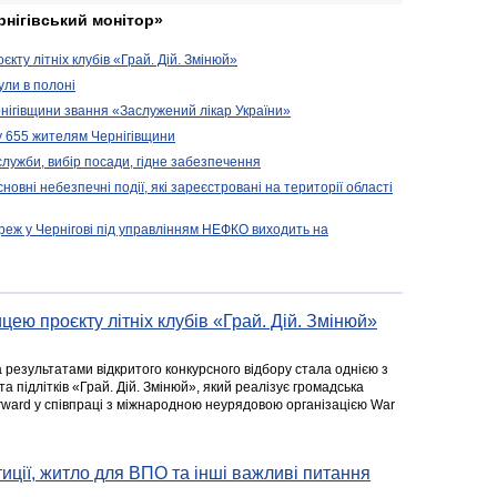
рнігівський монітор»
кту літніх клубів «Грай. Дій. Змінюй»
ули в полоні
нігівщини звання «Заслужений лікар України»
у 655 жителям Чернігівщини
 служби, вибір посади, гідне забезпечення
новні небезпечні події, які зареєстровані на території області
реж у Чернігові під управлінням НЕФКО виходить на
цею проєкту літніх клубів «Грай. Дій. Змінюй»
а результатами відкритого конкурсного відбору стала однією з
та підлітків «Грай. Дій. Змінюй», який реалізує громадська
rward у співпраці з міжнародною неурядовою організацією War
стиції, житло для ВПО та інші важливі питання