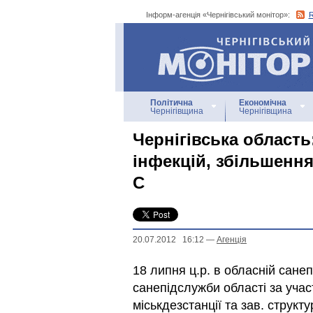
Інформ-агенція «Чернігівський монітор»:
Інформ-агенція
«Чернігівський монітор»
Політична
Економічна
Чернігівщина
Чернігівщина
Чернігівська област
інфекцій, збільшенн
С
20.07.2012 16:12
—
Агенцiя
18 липня ц.р. в обласній санепі
санепідслужби області за учас
міськдезстанції та зав. струк