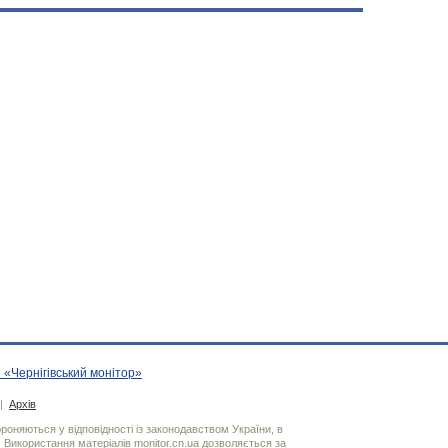
 «Чернігівський монітор»
|
Архів
хороняються у відповідності із законодавством України, в
. Використання матерiалiв monitor.cn.ua дозволяється за