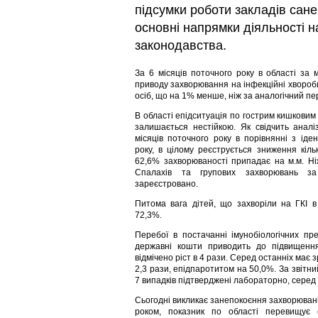
підсумки роботи закладів санеп
основні напрямки діяльності 
законодавства.
За 6 місяців поточного року в області за
приводу захворювання на інфекційні хвороби
осіб, що на 1% менше, ніж за аналогічний пе
В області епідситуація по гострим кишковим і
залишається нестійкою. Як свідчить аналі
місяців поточного року в порівнянні з ід
року, в цілому реєструється зниження кіль
62,6% захворюваності припадає на м.м. Ніж
Спалахів та групових захворювань з
зареєстровано.
Питома вага дітей, що захворіли на ГКІ в
72,3%.
Перебої в постачанні імунобіологічних пр
державні кошти приводить до підвищення
відмічено ріст в 4 рази. Серед останніх має 
2,3 рази, епідпаротитом на 50,0%. За звітни
7 випадків підтверджені лабораторно, серед 
Сьогодні викликає занепокоєння захворювані
роком, показник по області перевищує