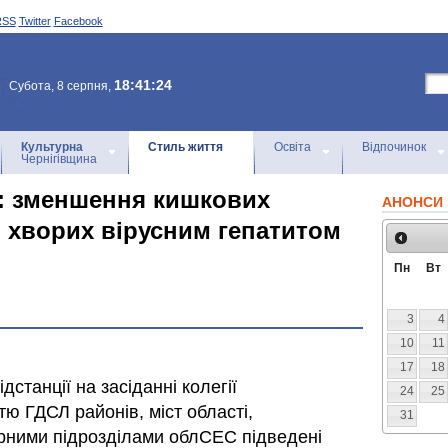
RSS
Twitter
Facebook
18:41:24
Субота, 8 серпня,
Культурна
Стиль життя
Освіта
Відпочинок
Чернігівщина
ь: зменшення кишкових
АНОНСИ 
я хворих вірусним гепатитом
Пн
Вт
3
4
10
11
17
18
дстанції на засіданні колегії
24
25
тю ГДСЛ районів, міст області,
31
турними підрозділами облСЕС підведені