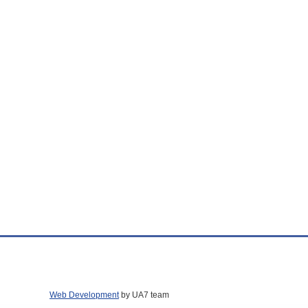
Web Development
by UA7 team