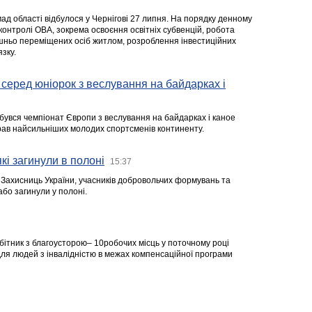
ад області відбулося у Чернігові 27 липня. На порядку денному
 контролі ОВА, зокрема освоєння освітніх субвенцій, робота
ішньо переміщених осіб житлом, розроблення інвестиційних
зку.
серед юніорок з веслування на байдарках і
ідбувся чемпіонат Європи з веслування на байдарках і каное
ібрав найсильніших молодих спортсменів континенту.
кі загинули в полоні
15:37
а Захисниць України, учасників добровольчих формувань та
 або загинули у полоні.
робітник з благоусторою– 10робочих місць у поточному році
я людей з інвалідністю в межах компенсаційної програми