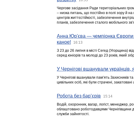
Чергове засідання Ради територіальних гром
– низка питань, що постійно в полі зору й на
центрів життєстійкості, забезпечення внутр
планів, забезпечення сталого мобільного зв’я
Анна Юр'єва — чемпіонка Європи 
каное!
16:13
З 23 до 26 липня в місті Сегед (Угорщина) в
серед юніорів та молоді до 23 років, який з
У Чернігові вшанували українців, я
У Чернігові вшанували пам’ять Захисників т
цивільних осіб, які були страчені, закатовані
Робота без бар’єрів
15:14
Водій, охоронник, вагар, логіст, менеджер, 
облаштовано роботодавцями Чернігівщини дл
служби зайнятості.