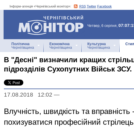
Інформ-агенція «Чернігівський монітор»:
RSS
Twitter
Facebook
Інформ-агенція
«Чернігівський монітор»
07:07:1
Четвер, 6 серпня,
Політична
Економічна
Культурна
Стил
Чернігівщина
Чернігівщина
Чернігівщина
В "Десні" визначили кращих стріль
підрозділів Сухопутних Військ ЗСУ.
17.08.2018 12:02
—
Влучність, швидкість та вправність 
похизуватися професійний стрілець