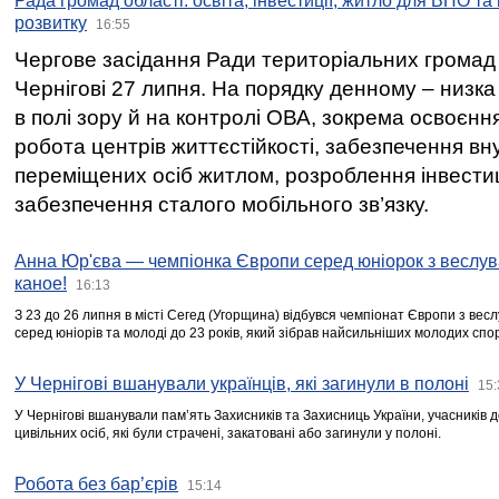
Рада громад області: освіта, інвестиції, житло для ВПО та
розвитку
16:55
Чергове засідання Ради територіальних громад 
Чернігові 27 липня. На порядку денному – низка
в полі зору й на контролі ОВА, зокрема освоєння
робота центрів життєстійкості, забезпечення вн
переміщених осіб житлом, розроблення інвестиц
забезпечення сталого мобільного зв’язку.
Анна Юр'єва — чемпіонка Європи серед юніорок з веслув
каное!
16:13
З 23 до 26 липня в місті Сегед (Угорщина) відбувся чемпіонат Європи з вес
серед юніорів та молоді до 23 років, який зібрав найсильніших молодих спо
У Чернігові вшанували українців, які загинули в полоні
15:
У Чернігові вшанували пам’ять Захисників та Захисниць України, учасників
цивільних осіб, які були страчені, закатовані або загинули у полоні.
Робота без бар’єрів
15:14