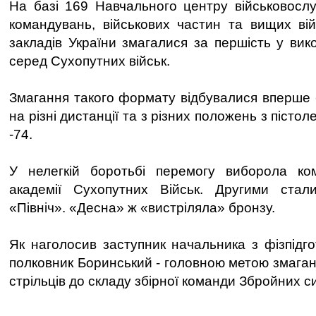
На базі 169 Навчального центру військовосл
командувань, військових частин та вищих ві
закладів України змагалися за першість у вик
серед Сухопутних військ.
Змагання такого формату відбувалися вперше -
на різні дистанції та з різних положень з пісто
-74.
У нелегкій боротьбі перемогу виборола ко
академії Сухопутних Військ. Другими ста
«Північ». «Десна» ж «вистріляла» бронзу.
Як наголосив заступник начальника з фізпід
полковник Боринський - головною метою змаган
стрільців до складу збірної команди Збройних с