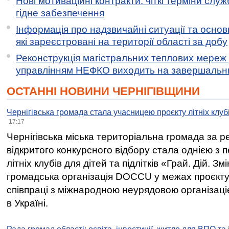
Нові мотиваційні контракти: чіткі терміни служ
гідне забезпечення
Інформація про надзвичайні ситуації та основн
які зареєстровані на території області за добу
Реконструкція магістральних теплових мереж у
управлінням НЕФКО виходить на завершальн
ОСТАННІ НОВИНИ ЧЕРНІГІВЩИНИ
Чернігівська громада стала учасницею проєкту літніх клуб
17:17
Чернігівська міська територіальна громада за 
відкритого конкурсного відбору стала однією з
літніх клубів для дітей та підлітків «Грай. Дій. З
громадська організація DOCCU у межах проєкту 
співпраці з міжнародною неурядовою організаціє
в Україні.