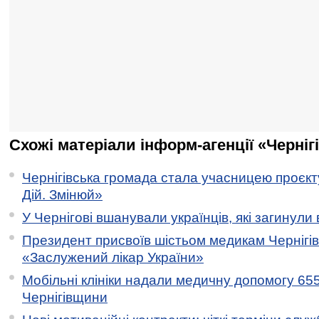
Схожі матеріали інформ-агенції «Черніг
Чернігівська громада стала учасницею проєкту 
Дій. Змінюй»
У Чернігові вшанували українців, які загинули 
Президент присвоїв шістьом медикам Чернігі
«Заслужений лікар України»
Мобільні клініки надали медичну допомогу 65
Чернігівщини