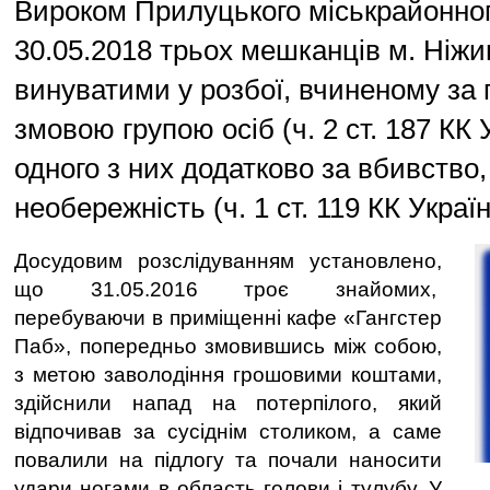
Вироком Прилуцького міськрайонног
30.05.2018 трьох мешканців м. Ніж
винуватими у розбої, вчиненому за
змовою групою осіб (ч. 2 ст. 187 КК 
одного з них додатково за вбивство
необережність (ч. 1 ст. 119 КК Україн
Досудовим розслідуванням установлено,
що 31.05.2016 троє знайомих,
перебуваючи в приміщенні кафе «Гангстер
Паб», попередньо змовившись між собою,
з метою заволодіння грошовими коштами,
здійснили напад на потерпілого, який
відпочивав за сусіднім столиком, а саме
повалили на підлогу та почали наносити
удари ногами в область голови і тулубу. У