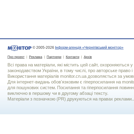
© 2005-2026
Інформ-агенція «Чернігівський монітор»
Про проект
|
Реклама
|
Партнери
|
Контакти
|
Архів
Всі права на матеріали, які містить цей сайт, охороняються у 
законодавством України, в тому числі, про авторське право і 
Використання матерiалiв monitor.cn.ua дозволяється за умов
Для iнтернет-видань обов'язковим є гiперпосилання на monito
для пошукових систем. Посилання та гіперпосилання повинні
виключно в першому чи в другому абзаці тексту.
Матеріали з позначкою (PR) друкуються на правах реклами..