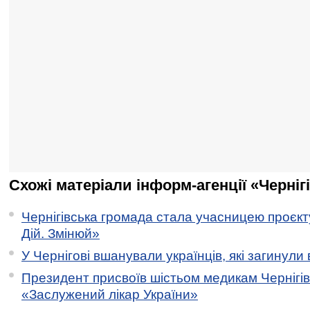
Схожі матеріали інформ-агенції «Черніг
Чернігівська громада стала учасницею проєкту 
Дій. Змінюй»
У Чернігові вшанували українців, які загинули 
Президент присвоїв шістьом медикам Чернігі
«Заслужений лікар України»