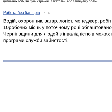
цивільних осіб, які були страчені, закатовані або загинули у полоні.
Робота без бар’єрів
15:14
Водій, охоронник, вагар, логіст, менеджер, робі
10робочих місць у поточному році облаштован
Чернігівщини для людей з інвалідністю в межах
програми служби зайнятості.