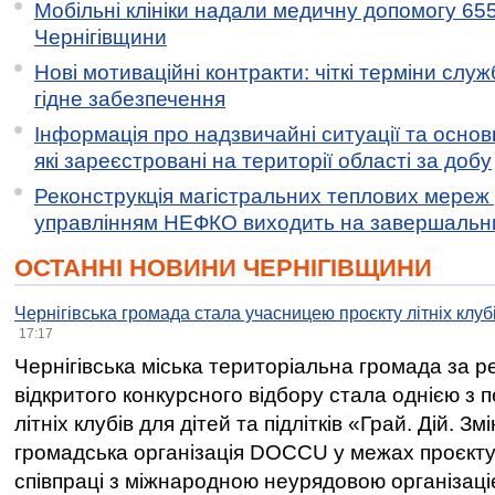
Мобільні клініки надали медичну допомогу 65
Чернігівщини
Нові мотиваційні контракти: чіткі терміни служ
гідне забезпечення
Інформація про надзвичайні ситуації та основн
які зареєстровані на території області за добу
Реконструкція магістральних теплових мереж у
управлінням НЕФКО виходить на завершальн
ОСТАННІ НОВИНИ ЧЕРНІГІВЩИНИ
Чернігівська громада стала учасницею проєкту літніх клуб
17:17
Чернігівська міська територіальна громада за 
відкритого конкурсного відбору стала однією з
літніх клубів для дітей та підлітків «Грай. Дій. З
громадська організація DOCCU у межах проєкту 
співпраці з міжнародною неурядовою організаціє