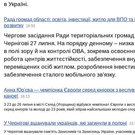
в Україні.
Рада громад області: освіта, інвестиції, житло для ВПО та
розвитку
16:55
Чергове засідання Ради територіальних громад 
Чернігові 27 липня. На порядку денному – низка
в полі зору й на контролі ОВА, зокрема освоєння
робота центрів життєстійкості, забезпечення вн
переміщених осіб житлом, розроблення інвестиц
забезпечення сталого мобільного зв’язку.
Анна Юр'єва — чемпіонка Європи серед юніорок з веслув
каное!
16:13
З 23 до 26 липня в місті Сегед (Угорщина) відбувся чемпіонат Європи з вес
серед юніорів та молоді до 23 років, який зібрав найсильніших молодих спо
У Чернігові вшанували українців, які загинули в полоні
15:
У Чернігові вшанували пам’ять Захисників та Захисниць України, учасників