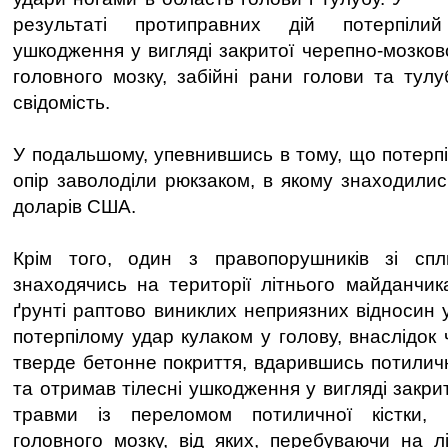
результаті протиправних дій потерпіли
ушкодження у вигляді закритої черепно-мозков
головного мозку, забійні рани голови та тулу
свідомість.
У подальшому, упевнившись в тому, що потерп
опір заволоділи рюкзаком, в якому знаходилис
доларів США.
Крім того, один з правопорушників зі спл
знаходячись на території літнього майданчи
ґрунті раптово виниклих неприязних відносин 
потерпілому удар кулаком у голову, внаслідок 
тверде бетонне покриття, вдарившись потилич
та отримав тілесні ушкодження у вигляді закри
травми із переломом потиличної кістки, 
головного мозку, від яких, перебуваючи на лі