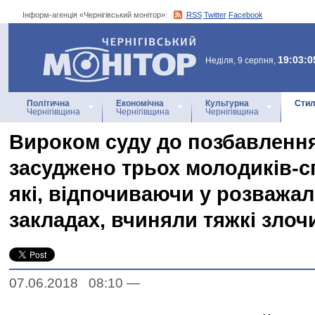
Інформ-агенція «Чернігівський монітор»:
RSS
Twitter
Facebook
Інформ-агенція
«Чернігівський монітор»
19:03:0
Неділя, 9 серпня,
Політична
Економічна
Культурна
Стил
Чернігівщина
Чернігівщина
Чернігівщина
Вироком суду до позбавлення
засуджено трьох молодиків-с
які, відпочиваючи у розважа
закладах, вчиняли тяжкі злоч
07.06.2018 08:10
—