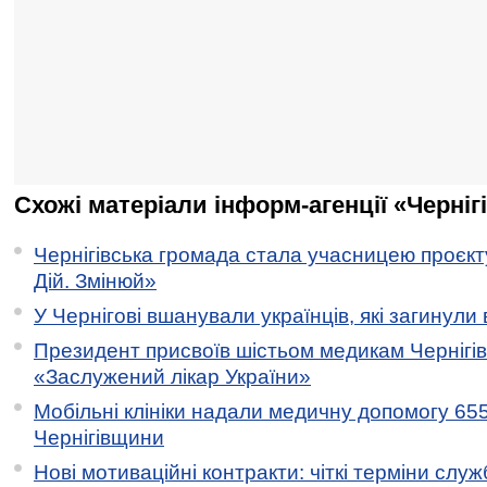
Схожі матеріали інформ-агенції «Черніг
Чернігівська громада стала учасницею проєкту 
Дій. Змінюй»
У Чернігові вшанували українців, які загинули 
Президент присвоїв шістьом медикам Чернігі
«Заслужений лікар України»
Мобільні клініки надали медичну допомогу 65
Чернігівщини
Нові мотиваційні контракти: чіткі терміни служ