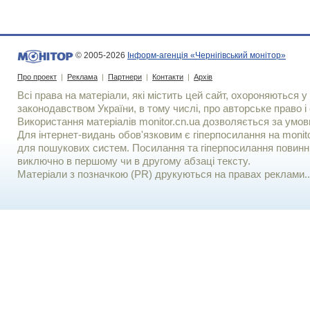
© 2005-2026
Інформ-агенція «Чернігівський монітор»
Про проект
|
Реклама
|
Партнери
|
Контакти
|
Архів
Всі права на матеріали, які містить цей сайт, охороняються у 
законодавством України, в тому числі, про авторське право і 
Використання матерiалiв monitor.cn.ua дозволяється за умов
Для iнтернет-видань обов'язковим є гiперпосилання на monito
для пошукових систем. Посилання та гіперпосилання повинні
виключно в першому чи в другому абзаці тексту.
Матеріали з позначкою (PR) друкуються на правах реклами..