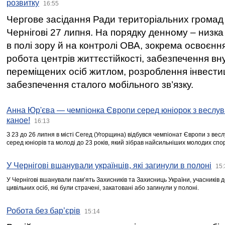
розвитку
16:55
Чергове засідання Ради територіальних громад 
Чернігові 27 липня. На порядку денному – низка
в полі зору й на контролі ОВА, зокрема освоєння
робота центрів життєстійкості, забезпечення вн
переміщених осіб житлом, розроблення інвестиц
забезпечення сталого мобільного зв’язку.
Анна Юр'єва — чемпіонка Європи серед юніорок з веслув
каное!
16:13
З 23 до 26 липня в місті Сегед (Угорщина) відбувся чемпіонат Європи з вес
серед юніорів та молоді до 23 років, який зібрав найсильніших молодих спо
У Чернігові вшанували українців, які загинули в полоні
15:
У Чернігові вшанували пам’ять Захисників та Захисниць України, учасників
цивільних осіб, які були страчені, закатовані або загинули у полоні.
Робота без бар’єрів
15:14