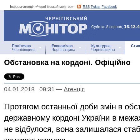
Інформ-агенція «Чернігівський монітор»:
RSS
Twitter
Facebook
Інформ-агенція
«Чернігівський монітор»
16:13:4
Субота, 8 серпня,
Політична
Економічна
Культурна
Стил
Чернігівщина
Чернігівщина
Чернігівщина
Обстановка на кордоні. Офіційно
04.01.2018 09:31
—
Агенцiя
Протягом останньої доби змін в обс
державному кордоні України в межа
не відбулося, вона залишалася ста