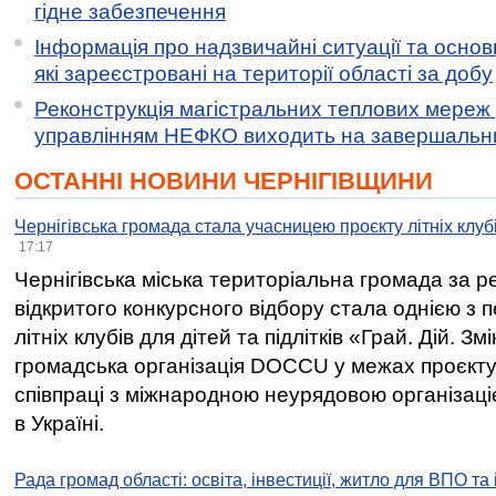
гідне забезпечення
Інформація про надзвичайні ситуації та основн
які зареєстровані на території області за добу
Реконструкція магістральних теплових мереж у
управлінням НЕФКО виходить на завершальн
ОСТАННІ НОВИНИ ЧЕРНІГІВЩИНИ
Чернігівська громада стала учасницею проєкту літніх клуб
17:17
Чернігівська міська територіальна громада за 
відкритого конкурсного відбору стала однією з
літніх клубів для дітей та підлітків «Грай. Дій. З
громадська організація DOCCU у межах проєкту 
співпраці з міжнародною неурядовою організаціє
в Україні.
Рада громад області: освіта, інвестиції, житло для ВПО та