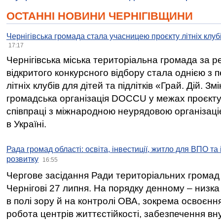
ОСТАННІ НОВИНИ ЧЕРНІГІВЩИНИ
Чернігівська громада стала учасницею проєкту літніх клуб
17:17
Чернігівська міська територіальна громада за 
відкритого конкурсного відбору стала однією з
літніх клубів для дітей та підлітків «Грай. Дій. З
громадська організація DOCCU у межах проєкту 
співпраці з міжнародною неурядовою організаціє
в Україні.
Рада громад області: освіта, інвестиції, житло для ВПО та
розвитку
16:55
Чергове засідання Ради територіальних громад 
Чернігові 27 липня. На порядку денному – низка
в полі зору й на контролі ОВА, зокрема освоєння
робота центрів життєстійкості, забезпечення вн