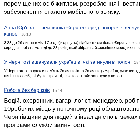
переміщених осіб житлом, розроблення інвестиц
забезпечення сталого мобільного зв’язку.
Анна Юр'єва — чемпіонка Європи серед юніорок з веслув
каное!
16:13
З 23 до 26 липня в місті Сегед (Угорщина) відбувся чемпіонат Європи з вес
серед юніорів та молоді до 23 років, який зібрав найсильніших молодих спо
У Чернігові вшанували українців, які загинули в полоні
15:
У Чернігові вшанували пам’ять Захисників та Захисниць України, учасників
цивільних осіб, які були страчені, закатовані або загинули у полоні.
Робота без бар’єрів
15:14
Водій, охоронник, вагар, логіст, менеджер, робі
10робочих місць у поточному році облаштован
Чернігівщини для людей з інвалідністю в межах
програми служби зайнятості.