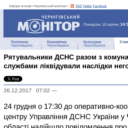
Інформ-агенція «Чернігівський монітор»:
RSS
Twitter
Facebook
Інформ-агенція
«Чернігівський монітор»
14:
Понеділок, 10 серпня,
Політична
Економічна
Культурна
Стил
Чернігівщина
Чернігівщина
Чернігівщина
Рятувальники ДСНС разом з комун
службами ліквідували наслідки нег
26.12.2017 07:02
—
24 грудня о 17:30 до оперативно-ко
центру Управління ДСНС України у Ч
області надійшло повідомлення про 