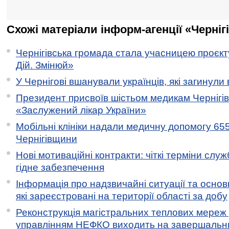
Схожі матеріали інформ-агенції «Черніг
Чернігівська громада стала учасницею проєкту 
Дій. Змінюй»
У Чернігові вшанували українців, які загинули 
Президент присвоїв шістьом медикам Чернігі
«Заслужений лікар України»
Мобільні клініки надали медичну допомогу 65
Чернігівщини
Нові мотиваційні контракти: чіткі терміни служ
гідне забезпечення
Інформація про надзвичайні ситуації та основн
які зареєстровані на території області за добу
Реконструкція магістральних теплових мереж у
управлінням НЕФКО виходить на завершальн