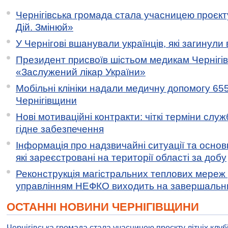
Чернігівська громада стала учасницею проєкту 
Дій. Змінюй»
У Чернігові вшанували українців, які загинули 
Президент присвоїв шістьом медикам Чернігі
«Заслужений лікар України»
Мобільні клініки надали медичну допомогу 65
Чернігівщини
Нові мотиваційні контракти: чіткі терміни служ
гідне забезпечення
Інформація про надзвичайні ситуації та основн
які зареєстровані на території області за добу
Реконструкція магістральних теплових мереж у
управлінням НЕФКО виходить на завершальн
ОСТАННІ НОВИНИ ЧЕРНІГІВЩИНИ
Чернігівська громада стала учасницею проєкту літніх клуб