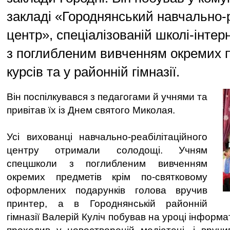
закладі «Городнянський навчально-
центр», спеціалізованій школі-інтерна
з поглибленим вивченням окремих п
курсів та у районній гімназії.
Він поспілкувався з педагогами й учнями та
привітав їх із Днем святого Миколая.
Усі вихованці навчально-реабілітаційного
центру отримали солодощі. Учням
спецшколи з поглибленим вивченням
окремих предметів крім по-святковому
оформлених подарунків голова вручив
принтер, а в Городнянській районній
гімназії Валерій Куліч побував на уроці інформат