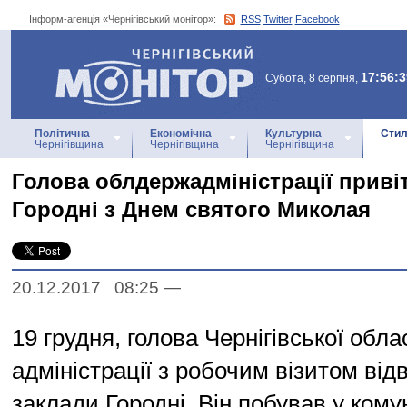
Інформ-агенція «Чернігівський монітор»:
RSS
Twitter
Facebook
Інформ-агенція
«Чернігівський монітор»
17:56:3
Субота, 8 серпня,
Політична
Економічна
Культурна
Стил
Чернігівщина
Чернігівщина
Чернігівщина
Голова облдержадміністрації приві
Городні з Днем святого Миколая
20.12.2017 08:25
—
19 грудня, голова Чернігівської обл
адміністрації з робочим візитом відв
заклади Городні. Він побував у ком