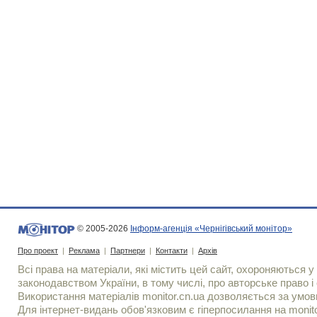
© 2005-2026
Інформ-агенція «Чернігівський монітор»
Про проект
|
Реклама
|
Партнери
|
Контакти
|
Архів
Всі права на матеріали, які містить цей сайт, охороняються у 
законодавством України, в тому числі, про авторське право і 
Використання матерiалiв monitor.cn.ua дозволяється за умов
Для iнтернет-видань обов'язковим є гiперпосилання на monito