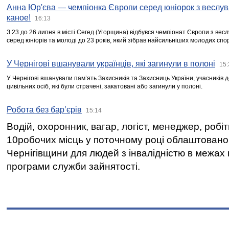
Анна Юр'єва — чемпіонка Європи серед юніорок з веслув
каное!
16:13
З 23 до 26 липня в місті Сегед (Угорщина) відбувся чемпіонат Європи з вес
серед юніорів та молоді до 23 років, який зібрав найсильніших молодих спо
У Чернігові вшанували українців, які загинули в полоні
15:
У Чернігові вшанували пам’ять Захисників та Захисниць України, учасників
цивільних осіб, які були страчені, закатовані або загинули у полоні.
Робота без бар’єрів
15:14
Водій, охоронник, вагар, логіст, менеджер, робі
10робочих місць у поточному році облаштован
Чернігівщини для людей з інвалідністю в межах
програми служби зайнятості.