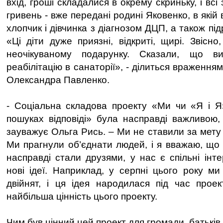
вхід, гроші складалися в окрему скриньку, і всі
гривень - вже передані родині Яковенко, в якій
хлопчик і дівчинка з діагнозом ДЦП, а також пі
«Ці діти дуже приязні, відкриті, щирі. Звісн
неочікуваному подарунку. Сказали, що в
реабілітацію в санаторії», - ділиться враженн
Олександра Павленко.
- Соціальна складова проекту «Ми чи «Я і Я
пошуках відповіді» була насправді важливою,
зауважує Ольга Рись. – Ми не ставили за мету 
Ми прагнули об’єднати людей, і я вважаю, що
насправді стали друзями, у нас є спільні інт
нові ідеї. Наприклад, у серпні цього року м
двійнят, і ця ідея народилася під час прое
найбільша цінність цього проекту.
Чим був цінний цей проект для громади, батьків