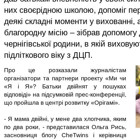
них своєрідною школою, допоміг п
деякі складні моменти у вихованні, 
благородну місію – зібрав допомогу
чернігівської родини, в якій вихову
підліткового віку з ДЦП.
Про це розказали журналістам
організатори та партнери проекту «Ми чи
«Я і Я»? Батьки двійнят у пошуках
відповіді» на підсумковій прес-конференції,
що пройшла в центрі розвитку «Орігамі».
- Я мама двійні, у мене два хлопчика, яким
по два роки, - представилася Ольга Рись,
засновниця блогу СheTwins і керівниця