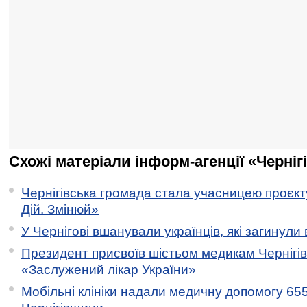
Схожі матеріали інформ-агенції «Черніг
Чернігівська громада стала учасницею проєкту 
Дій. Змінюй»
У Чернігові вшанували українців, які загинули 
Президент присвоїв шістьом медикам Чернігі
«Заслужений лікар України»
Мобільні клініки надали медичну допомогу 65