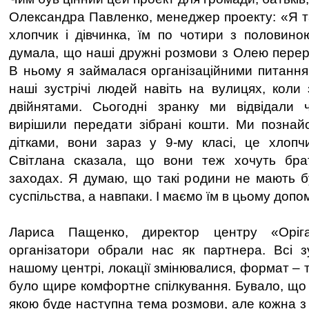
Олександра Павленко, менеджер проекту: «Я та
хлопчик і дівчинка, їм по чотири з половино
думала, що наші дружні розмови з Олею переро
В ньому я займалася організаційними питанн
наші зустрічі людей навіть на вулицях, коли 
двійнятами. Сьогодні зранку ми відвідали ч
вирішили передати зібрані кошти. Ми познай
дітками, вони зараз у 9-му класі, це хлопч
Світлана сказала, що вони теж хочуть бр
заходах. Я думаю, що такі родини не мають бу
суспільства, а навпаки. І маємо їм в цьому допо
Лариса Пащенко, директор центру «Оріг
організатори обрали нас як партнера. Всі з
нашому центрі, локації змінювалися, формат – 
було щире комфортне спілкування. Бувало, що 
якою буде наступна тема розмови, але кожна з