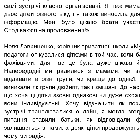
самі зустрічі класно організовані. Я теж мам
двоє дітей різного віку, і я також виносила д
інформацію. Мені було цікаво брати участ
Сподіваюся на продовження!».
Неля Лавриненко, керівник приватної школи «М
педагоги опікувалися дітками в той час, коли б
фахівцями. Для нас це була дуже цікава й
Напередодні ми радилися з мамами, чи ва
віддавати в різні групи, чи краще до однієї.
виникали як групи двійнят, так і змішані. До н
що хоча ці дітки ззовні однакові чи дуже схожі
вони індивідуальні. Хочу відзначити як поз
зустрічі транслювалися онлайн, я могла згод
питання ставили батьки, як відповідали ф
залишається з нами, а деякі дітки продовжують 
чому ми раді».