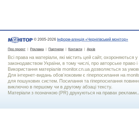
© 2005-2026
Інформ-агенція «Чернігівський монітор»
Про проект
|
Реклама
|
Партнери
|
Контакти
|
Архів
Всі права на матеріали, які містить цей сайт, охороняються у 
законодавством України, в тому числі, про авторське право і 
Використання матерiалiв monitor.cn.ua дозволяється за умов
Для iнтернет-видань обов'язковим є гiперпосилання на monito
для пошукових систем. Посилання та гіперпосилання повинні
виключно в першому чи в другому абзаці тексту.
Матеріали з позначкою (PR) друкуються на правах реклами..