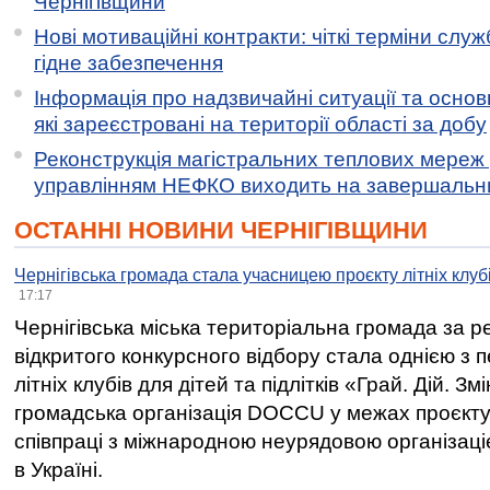
Чернігівщини
Нові мотиваційні контракти: чіткі терміни служ
гідне забезпечення
Інформація про надзвичайні ситуації та основн
які зареєстровані на території області за добу
Реконструкція магістральних теплових мереж у
управлінням НЕФКО виходить на завершальн
ОСТАННІ НОВИНИ ЧЕРНІГІВЩИНИ
Чернігівська громада стала учасницею проєкту літніх клуб
17:17
Чернігівська міська територіальна громада за 
відкритого конкурсного відбору стала однією з
літніх клубів для дітей та підлітків «Грай. Дій. З
громадська організація DOCCU у межах проєкту 
співпраці з міжнародною неурядовою організаціє
в Україні.