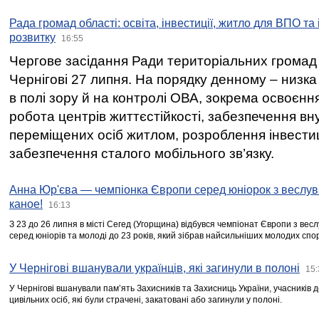
Рада громад області: освіта, інвестиції, житло для ВПО та
розвитку
16:55
Чергове засідання Ради територіальних громад 
Чернігові 27 липня. На порядку денному – низка
в полі зору й на контролі ОВА, зокрема освоєння
робота центрів життєстійкості, забезпечення вн
переміщених осіб житлом, розроблення інвестиц
забезпечення сталого мобільного зв’язку.
Анна Юр'єва — чемпіонка Європи серед юніорок з веслув
каное!
16:13
З 23 до 26 липня в місті Сегед (Угорщина) відбувся чемпіонат Європи з вес
серед юніорів та молоді до 23 років, який зібрав найсильніших молодих спо
У Чернігові вшанували українців, які загинули в полоні
15:
У Чернігові вшанували пам’ять Захисників та Захисниць України, учасників
цивільних осіб, які були страчені, закатовані або загинули у полоні.