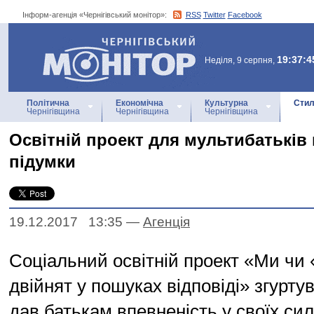
Інформ-агенція «Чернігівський монітор»:
RSS
Twitter
Facebook
Інформ-агенція
«Чернігівський монітор»
19:37:4
Неділя, 9 серпня,
Політична
Економічна
Культурна
Стил
Чернігівщина
Чернігівщина
Чернігівщина
Освітній проект для мультибатьків
підумки
19.12.2017 13:35
—
Агенцiя
Соціальний освітній проект «Ми чи 
двійнят у пошуках відповіді» згурту
дав батькам впевненість у своїх сил