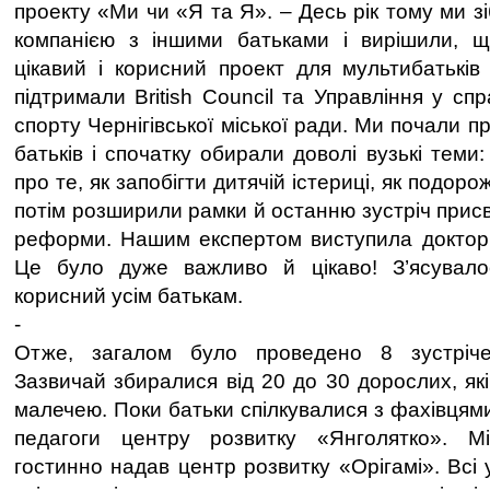
проекту «Ми чи «Я та Я». – Десь рік тому ми 
компанією з іншими батьками і вирішили, 
цікавий і корисний проект для мультибатьків
підтримали Вritish Council та Управління у спр
спорту Чернігівської міської ради. Ми почали п
батьків і спочатку обирали доволі вузькі теми:
про те, як запобігти дитячій істериці, як подоро
потім розширили рамки й останню зустріч прис
реформи. Нашим експертом виступила доктор 
Це було дуже важливо й цікаво! З’ясувал
корисний усім батькам.
-
Отже, загалом було проведено 8 зустріче
Зазвичай збиралися від 20 до 30 дорослих, як
малечею. Поки батьки спілкувалися з фахівцям
педагоги центру розвитку «Янголятко». М
гостинно надав центр розвитку «Орігамі». Всі