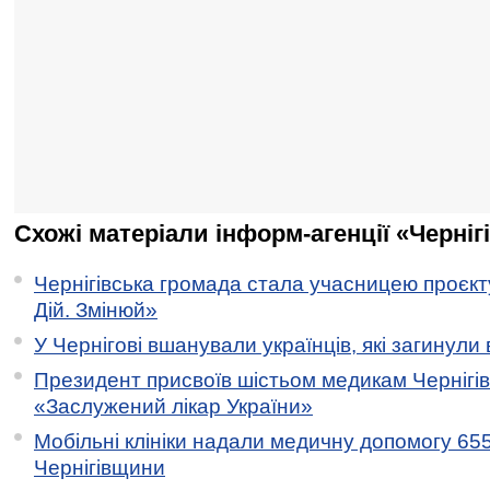
Схожі матеріали інформ-агенції «Черніг
Чернігівська громада стала учасницею проєкту 
Дій. Змінюй»
У Чернігові вшанували українців, які загинули 
Президент присвоїв шістьом медикам Чернігі
«Заслужений лікар України»
Мобільні клініки надали медичну допомогу 65
Чернігівщини