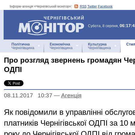
Інформ-агенція «Чернігівський монітор»:
RSS
Twitter
Facebook
Інформ-агенція
«Чернігівський монітор»
06:17:4
Субота, 8 серпня,
Політична
Економічна
Культурна
Стил
Чернігівщина
Чернігівщина
Чернігівщина
Про розгляд звернень громадян Че
ОДПІ
08.11.2017 10:37
—
Агенцiя
Як повідомили в управлінні обслуго
платників Чернігівської ОДПІ за 10 
року до Чернігівської ОДПІ від гро