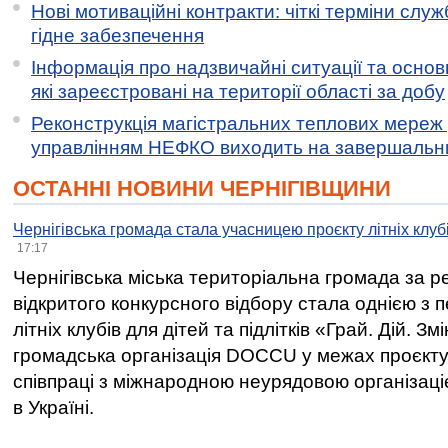
Нові мотиваційні контракти: чіткі терміни служ
гідне забезпечення
Інформація про надзвичайні ситуації та основн
які зареєстровані на території області за добу
Реконструкція магістральних теплових мереж у
управлінням НЕФКО виходить на завершальн
ОСТАННІ НОВИНИ ЧЕРНІГІВЩИНИ
Чернігівська громада стала учасницею проєкту літніх клуб
17:17
Чернігівська міська територіальна громада за 
відкритого конкурсного відбору стала однією з
літніх клубів для дітей та підлітків «Грай. Дій. З
громадська організація DOCCU у межах проєкту 
співпраці з міжнародною неурядовою організаціє
в Україні.