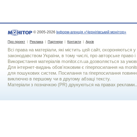
© 2005-2026
Інформ-агенція «Чернігівський монітор»
Про проект
|
Реклама
|
Партнери
|
Контакти
|
Архів
Всі права на матеріали, які містить цей сайт, охороняються у 
законодавством України, в тому числі, про авторське право і 
Використання матерiалiв monitor.cn.ua дозволяється за умов
Для iнтернет-видань обов'язковим є гiперпосилання на monito
для пошукових систем. Посилання та гіперпосилання повинні
виключно в першому чи в другому абзаці тексту.
Матеріали з позначкою (PR) друкуються на правах реклами..