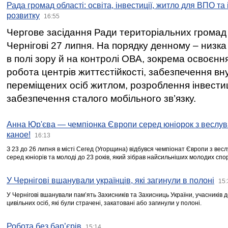
Рада громад області: освіта, інвестиції, житло для ВПО та
розвитку
16:55
Чергове засідання Ради територіальних громад 
Чернігові 27 липня. На порядку денному – низка
в полі зору й на контролі ОВА, зокрема освоєння
робота центрів життєстійкості, забезпечення вн
переміщених осіб житлом, розроблення інвестиц
забезпечення сталого мобільного зв’язку.
Анна Юр'єва — чемпіонка Європи серед юніорок з веслув
каное!
16:13
З 23 до 26 липня в місті Сегед (Угорщина) відбувся чемпіонат Європи з вес
серед юніорів та молоді до 23 років, який зібрав найсильніших молодих спо
У Чернігові вшанували українців, які загинули в полоні
15:
У Чернігові вшанували пам’ять Захисників та Захисниць України, учасників
цивільних осіб, які були страчені, закатовані або загинули у полоні.
Робота без бар’єрів
15:14