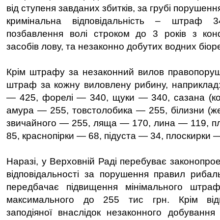
від ступеня завданих збитків, за грубі порушен
кримінальна відповідальність – штраф 
позбавлення волі строком до 3 років з конф
засобів лову, та незаконно добутих водних біор
Крім штрафу за незаконний вилов правопоруш
штраф за кожну виловлену рибину, наприклад:
— 425, форелі — 340, щуки — 340, сазана (ко
амура — 255, товстолобика — 255, білизни (ж
звичайного — 255, ляща — 170, лина — 119, пл
85, краснопірки — 68, підуста — 34, плоскирки 
Наразі, у Верховній Раді перебуває законопро
відповідальності за порушення правил риба
передбачає підвищення мінімального штра
максимального до 255 тис грн. Крім від
заподіяної внаслідок незаконного добування 