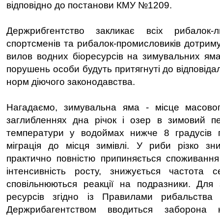
відповідно до постанови КМУ №1209.
Держрибгентство закликає всіх рибалок-л
спортсменів та рибалок-промисловиків дотрим
вилов водних біоресурсів на зимувальних яма
порушень особи будуть притягнуті до відповідал
норм діючого законодавства.
Нагадаємо, зимувальна яма - місце масово
заглибленнях дна річок і озер в зимовий пе
температури у водоймах нижче 8 градусів 
міграція до місця зимівлі. У риби різко зни
практично повністю припиняється споживання 
інтенсивність росту, знижується частота с
сповільнюються реакції на подразники. Для
ресурсів згідно із Правилами рибальства
Держрибагентством вводиться заборон