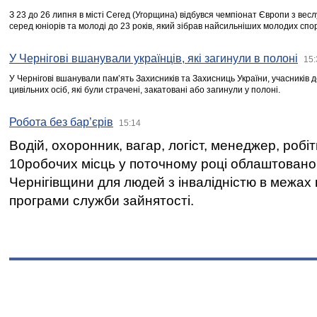
З 23 до 26 липня в місті Сегед (Угорщина) відбувся чемпіонат Європи з вес
серед юніорів та молоді до 23 років, який зібрав найсильніших молодих спо
У Чернігові вшанували українців, які загинули в полоні
15:
У Чернігові вшанували пам’ять Захисників та Захисниць України, учасників
цивільних осіб, які були страчені, закатовані або загинули у полоні.
Робота без бар’єрів
15:14
Водій, охоронник, вагар, логіст, менеджер, робі
10робочих місць у поточному році облаштован
Чернігівщини для людей з інвалідністю в межах
програми служби зайнятості.