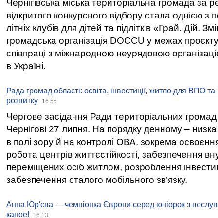
Чернігівська міська територіальна громада за 
відкритого конкурсного відбору стала однією з
літніх клубів для дітей та підлітків «Грай. Дій. З
громадська організація DOCCU у межах проєкту 
співпраці з міжнародною неурядовою організаціє
в Україні.
Рада громад області: освіта, інвестиції, житло для ВПО та
розвитку
16:55
Чергове засідання Ради територіальних громад 
Чернігові 27 липня. На порядку денному – низка
в полі зору й на контролі ОВА, зокрема освоєння
робота центрів життєстійкості, забезпечення вн
переміщених осіб житлом, розроблення інвестиц
забезпечення сталого мобільного зв’язку.
Анна Юр'єва — чемпіонка Європи серед юніорок з веслув
каное!
16:13