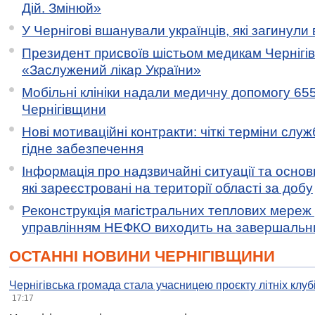
Дій. Змінюй»
У Чернігові вшанували українців, які загинули 
Президент присвоїв шістьом медикам Чернігі
«Заслужений лікар України»
Мобільні клініки надали медичну допомогу 65
Чернігівщини
Нові мотиваційні контракти: чіткі терміни служ
гідне забезпечення
Інформація про надзвичайні ситуації та основн
які зареєстровані на території області за добу
Реконструкція магістральних теплових мереж у
управлінням НЕФКО виходить на завершальн
ОСТАННІ НОВИНИ ЧЕРНІГІВЩИНИ
Чернігівська громада стала учасницею проєкту літніх клуб
17:17