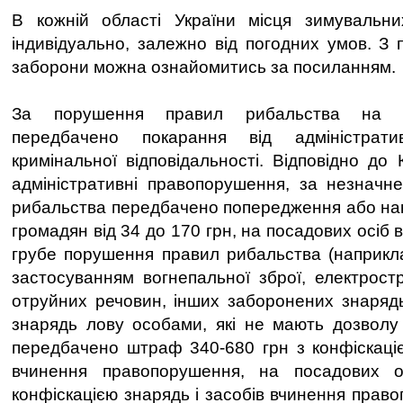
В кожній області України місця зимувальн
індивідуально, залежно від погодних умов. З 
заборони можна ознайомитись за посиланням.
За порушення правил рибальства на з
передбачено покарання від адміністрат
кримінальної відповідальності. Відповідно до
адміністративні правопорушення, за незначн
рибальства передбачено попередження або на
громадян від 34 до 170 грн, на посадових осіб в
грубе порушення правил рибальства (наприкла
застосуванням вогнепальної зброї, електрост
отруйних речовин, інших заборонених знаряд
знарядь лову особами, які не мають дозволу
передбачено штраф 340-680 грн з конфіскаціє
вчинення правопорушення, на посадових о
конфіскацією знарядь і засобів вчинення прав