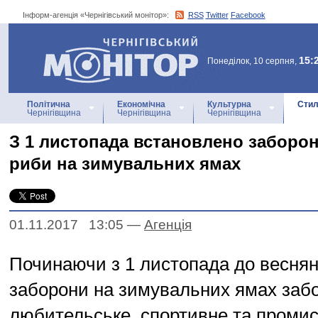
Інформ-агенція «Чернігівський монітор»:
RSS
Twitter
Facebook
Інформ-агенція
«Чернігівський монітор»
15:
Понеділок, 10 серпня,
Політична
Економічна
Культурна
Стил
Чернігівщина
Чернігівщина
Чернігівщина
З 1 листопада встановлено заборо
риби на зимувальних ямах
01.11.2017 13:05
—
Агенцiя
Починаючи з 1 листопада до веснян
заборони на зимувальних ямах заб
любительське, спортивне та проми