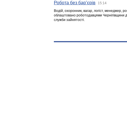
Робота без бар’єрів
15:14
Водій, охоронник, вагар, логіст, менеджер, 
облаштовано роботодавцями Чернігівщини дл
служби зайнятості.