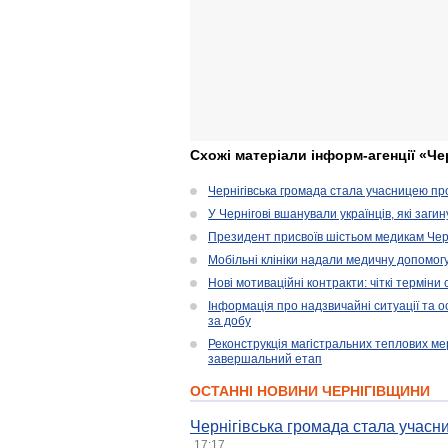
Схожі матеріали інформ-агенції «Че
Чернігівська громада стала учасницею проє
У Чернігові вшанували українців, які загин
Президент присвоїв шістьом медикам Чер
Мобільні клініки надали медичну допомог
Нові мотиваційні контракти: чіткі терміни
Інформація про надзвичайні ситуації та ос
за добу
Реконструкція магістральних теплових ме
завершальний етап
ОСТАННІ НОВИНИ ЧЕРНІГІВЩИНИ
Чернігівська громада стала учасни
17:17