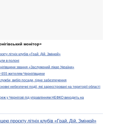
рнігівський монітор»
кту літніх клубів «Грай. Дій. Змінюй»
ули в полоні
нігівщини звання «Заслужений лікар України»
у 655 жителям Чернігівщини
 служби, вибір посади, гідне забезпечення
новні небезпечні події, які зареєстровані на території області
реж у Чернігові під управлінням НЕФКО виходить на
цею проєкту літніх клубів «Грай. Дій. Змінюй»