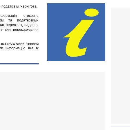
 податків м. Чернігова.
нформація стосовно
том та податковими
них перевірок, надання
ату для перерахування
у встановлений чинним
ли інформацію яка їх