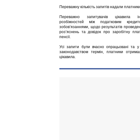
Переважну кількість запитів надали платники
Переважно запитувачів цікавила і
розбіжностей між податковим креди
зобов’язаннями, щодо результатів проведе
роз’яснень та довідок про заробітну пл
пенсії.
Усі запити були вчасно опрацьовані та 
законодавством термін, платники отрима
цікавила.