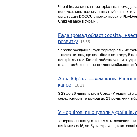
Чернігівська міська територіальна громада з
переможниць проєкту літніх клубів для дітей 
організація DOCCU у межах проєкту PlayItFo
Child Alliance в Україні.
Рада громад області: освіта, інве
розвитку
16:55
Чергове засідання Ради територіальних гром
– низка питань, що постійно в полі зору й на
центрів життєстійкості, забезпечення внутр
планів, забезпечення сталого мобільного зв’я
Анна Юр'єва — чемпіонка Європи 
каное!
16:13
З 23 до 26 липня в місті Сегед (Угорщина) в
серед юніорів та молоді до 23 років, який з
У Чернігові вшанували українців, я
У Чернігові вшанували пам’ять Захисників т
цивільних осіб, які були страчені, закатовані