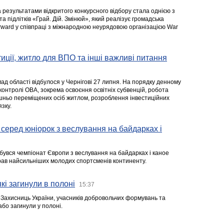
а результатами відкритого конкурсного відбору стала однією з
та підлітків «Грай. Дій. Змінюй», який реалізує громадська
rward у співпраці з міжнародною неурядовою організацією War
стиції, житло для ВПО та інші важливі питання
ад області відбулося у Чернігові 27 липня. На порядку денному
 контролі ОВА, зокрема освоєння освітніх субвенцій, робота
ішньо переміщених осіб житлом, розроблення інвестиційних
зку.
серед юніорок з веслування на байдарках і
ідбувся чемпіонат Європи з веслування на байдарках і каное
ібрав найсильніших молодих спортсменів континенту.
кі загинули в полоні
15:37
а Захисниць України, учасників добровольчих формувань та
 або загинули у полоні.