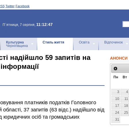
RSS
Twitter
Facebook
11:12:47
П`ятниця, 7 серпня,
Культурна
Стиль життя
Освіта
Відпочинок
Чернігівщина
ті надійшло 59 запитів на
АНОНСИ 
 інформації
Пн
Вт
3
4
10
11
говування платників податків Головного
17
18
 області, 37 запитів (63 відс.) надійшло від
24
25
 від юридичних осіб та громадських
31