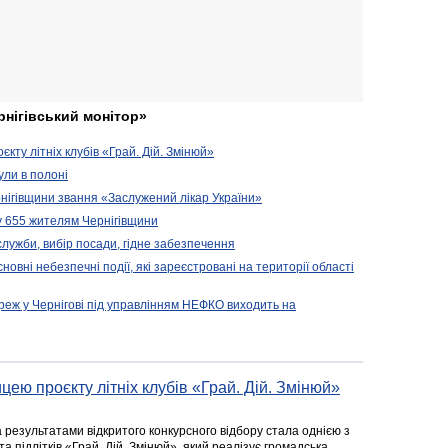
рнігівський монітор»
кту літніх клубів «Грай. Дій. Змінюй»
ули в полоні
нігівщини звання «Заслужений лікар України»
у 655 жителям Чернігівщини
 служби, вибір посади, гідне забезпечення
новні небезпечні події, які зареєстровані на території області
реж у Чернігові під управлінням НЕФКО виходить на
цею проєкту літніх клубів «Грай. Дій. Змінюй»
а результатами відкритого конкурсного відбору стала однією з
та підлітків «Грай. Дій. Змінюй», який реалізує громадська