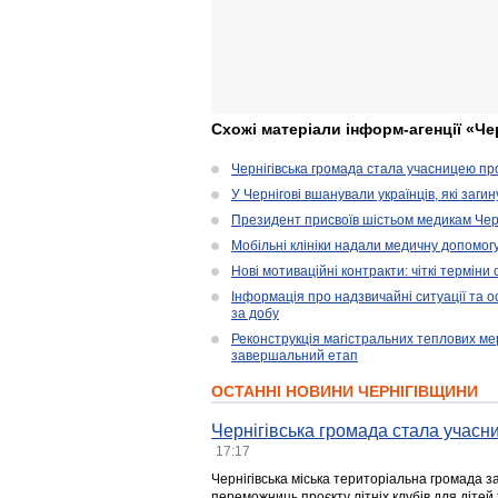
Схожі матеріали інформ-агенції «Че
Чернігівська громада стала учасницею проє
У Чернігові вшанували українців, які загин
Президент присвоїв шістьом медикам Чер
Мобільні клініки надали медичну допомог
Нові мотиваційні контракти: чіткі терміни
Інформація про надзвичайні ситуації та ос
за добу
Реконструкція магістральних теплових ме
завершальний етап
ОСТАННІ НОВИНИ ЧЕРНІГІВЩИНИ
Чернігівська громада стала учасни
17:17
Чернігівська міська територіальна громада з
переможниць проєкту літніх клубів для дітей 