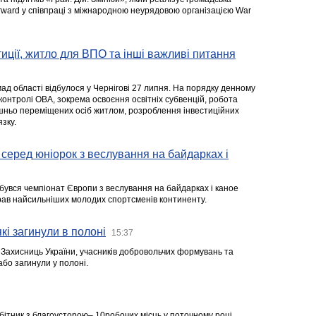
rward у співпраці з міжнародною неурядовою організацією War
стиції, житло для ВПО та інші важливі питання
ад області відбулося у Чернігові 27 липня. На порядку денному
 контролі ОВА, зокрема освоєння освітніх субвенцій, робота
ішньо переміщених осіб житлом, розроблення інвестиційних
зку.
серед юніорок з веслування на байдарках і
ідбувся чемпіонат Європи з веслування на байдарках і каное
ібрав найсильніших молодих спортсменів континенту.
кі загинули в полоні
15:37
а Захисниць України, учасників добровольчих формувань та
 або загинули у полоні.
робітник з благоусторою– 10робочих місць у поточному році