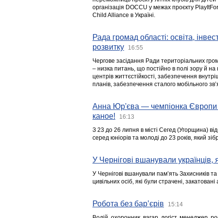
організація DOCCU у межах проєкту PlayItFo
Child Alliance в Україні.
Рада громад області: освіта, інве
розвитку
16:55
Чергове засідання Ради територіальних гром
– низка питань, що постійно в полі зору й на
центрів життєстійкості, забезпечення внутр
планів, забезпечення сталого мобільного зв’я
Анна Юр'єва — чемпіонка Європи 
каное!
16:13
З 23 до 26 липня в місті Сегед (Угорщина) в
серед юніорів та молоді до 23 років, який з
У Чернігові вшанували українців, я
У Чернігові вшанували пам’ять Захисників т
цивільних осіб, які були страчені, закатовані
Робота без бар’єрів
15:14
Водій, охоронник, вагар, логіст, менеджер, 