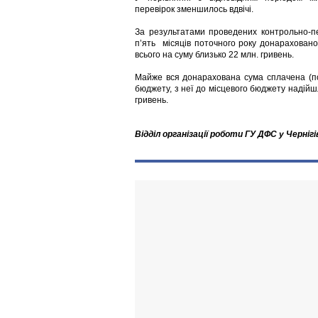
перевірок зменшилось вдвічі.
За результатами проведених контрольно-пе
п’ять місяців поточного року донарахован
всього на суму близько 22 млн. гривень.
Майже вся донарахована сума сплачена (п
бюджету, з неї до місцевого бюджету надійш
гривень.
Відділ організації роботи ГУ ДФС у Чернігі