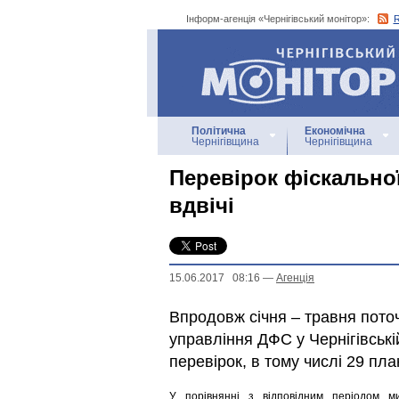
Інформ-агенція «Чернігівський монітор»:
Інформ-агенція
«Чернігівський монітор»
Політична
Економічна
Чернігівщина
Чернігівщина
Перевірок фіскально
вдвічі
15.06.2017 08:16
—
Агенцiя
Впродовж січня – травня пото
управління ДФС у Чернігівськ
перевірок, в тому числі 29 пл
У порівнянні з відповідним періодом ми