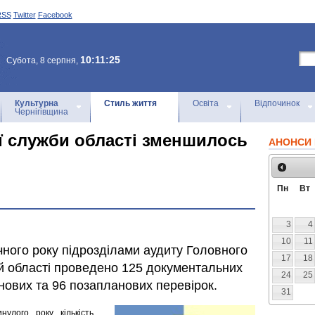
RSS
Twitter
Facebook
10:11:25
Субота, 8 серпня,
Культурна
Стиль життя
Освіта
Відпочинок
Чернігівщина
ї служби області зменшилось
АНОНСИ 
Пн
Вт
3
4
10
11
чного року підрозділами аудиту Головного
17
18
ій області проведено 125 документальних
24
25
анових та 96 позапланових перевірок.
31
нулого року кількість