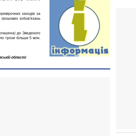
ревірочних заходів за
о грошових зобов’язань
огашена) до Зведеного
ло трохи більше 5 млн.
вській області