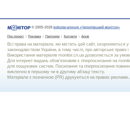
© 2005-2026
Інформ-агенція «Чернігівський монітор»
Про проект
|
Реклама
|
Партнери
|
Контакти
|
Архів
Всі права на матеріали, які містить цей сайт, охороняються у 
законодавством України, в тому числі, про авторське право і 
Використання матерiалiв monitor.cn.ua дозволяється за умов
Для iнтернет-видань обов'язковим є гiперпосилання на monito
для пошукових систем. Посилання та гіперпосилання повинні
виключно в першому чи в другому абзаці тексту.
Матеріали з позначкою (PR) друкуються на правах реклами..