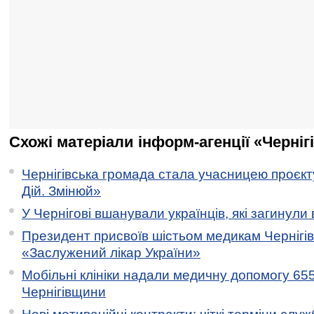
Схожі матеріали інформ-агенції «Черніг
Чернігівська громада стала учасницею проєкту 
Дій. Змінюй»
У Чернігові вшанували українців, які загинули 
Президент присвоїв шістьом медикам Чернігі
«Заслужений лікар України»
Мобільні клініки надали медичну допомогу 65
Чернігівщини