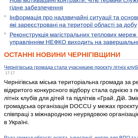
Нові мотиваційні контракти: чіткі терміни служ
гідне забезпечення
Інформація про надзвичайні ситуації та основн
які зареєстровані на території області за добу
Реконструкція магістральних теплових мереж у
управлінням НЕФКО виходить на завершальн
ОСТАННІ НОВИНИ ЧЕРНІГІВЩИНИ
Чернігівська громада стала учасницею проєкту літніх клуб
17:17
Чернігівська міська територіальна громада за 
відкритого конкурсного відбору стала однією з
літніх клубів для дітей та підлітків «Грай. Дій. З
громадська організація DOCCU у межах проєкту 
співпраці з міжнародною неурядовою організаціє
в Україні.
Рада громад області: освіта, інвестиції, житло для ВПО та