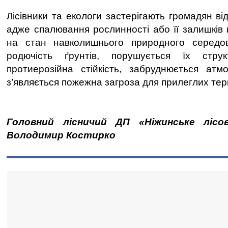
Лісівники та екологи застерігають громадян від
адже спалювання рослинності або її залишків 
на стан навколишнього природного середо
родючість ґрунтів, порушується їх струк
протиерозійна стійкість, забруднюється атм
з’являється пожежна загроза для прилеглих тер
Головний лісничий ДП «Ніжинське лісо
Володимир Костирко