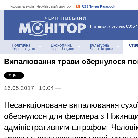
Інформ-агенція «Чернігівський монітор»:
RSS
Twitter
Facebook
Інформ-агенція
«Чернігівський монітор»
09:57
П`ятниця, 7 серпня,
Політична
Економічна
Культурна
Стил
Чернігівщина
Чернігівщина
Чернігівщина
Випалювання трави обернулося по
16.05.2017 10:04
—
Несанкціоноване випалювання сухої
обернулося для фермера з Ніжинщ
адміністративним штрафом. Чолові