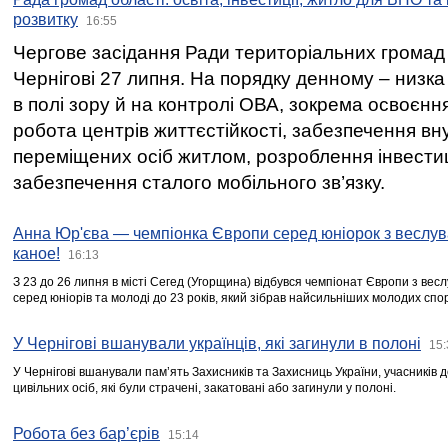
розвитку
16:55
Чергове засідання Ради територіальних громад 
Чернігові 27 липня. На порядку денному – низка
в полі зору й на контролі ОВА, зокрема освоєння
робота центрів життєстійкості, забезпечення вн
переміщених осіб житлом, розроблення інвестиц
забезпечення сталого мобільного зв’язку.
Анна Юр'єва — чемпіонка Європи серед юніорок з веслув
каное!
16:13
З 23 до 26 липня в місті Сегед (Угорщина) відбувся чемпіонат Європи з вес
серед юніорів та молоді до 23 років, який зібрав найсильніших молодих спо
У Чернігові вшанували українців, які загинули в полоні
15:
У Чернігові вшанували пам’ять Захисників та Захисниць України, учасників
цивільних осіб, які були страчені, закатовані або загинули у полоні.
Робота без бар’єрів
15:14