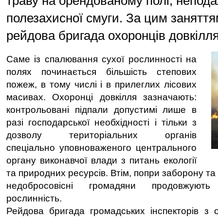
траву на орендованому полі, неподал
полезахисної смуги. За цим заняттям
рейдова бригада охоронців довкілля 
Саме із спалювання сухої рослинності на
полях починається більшість степових
пожеж, в тому числі і в прилеглих лісових
масивах. Охоронці довкілля зазначають:
контрольовані підпали допустимі лише в
разі господарської необхідності і тільки з
дозволу територіальних органів
спеціально уповноваженого центрального
органу виконавчої влади з питань екології
та природних ресурсів. Втім, попри заборону та
недобросовісні громадяни продовжуют
рослинність.
Рейдова бригада громадських інспекторів з 