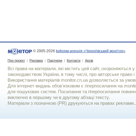
© 2005-2026
Інформ-агенція «Чернігівський монітор»
Про проект
|
Реклама
|
Партнери
|
Контакти
|
Архів
Всі права на матеріали, які містить цей сайт, охороняються у 
законодавством України, в тому числі, про авторське право і 
Використання матерiалiв monitor.cn.ua дозволяється за умов
Для iнтернет-видань обов'язковим є гiперпосилання на monito
для пошукових систем. Посилання та гіперпосилання повинні
виключно в першому чи в другому абзаці тексту.
Матеріали з позначкою (PR) друкуються на правах реклами..