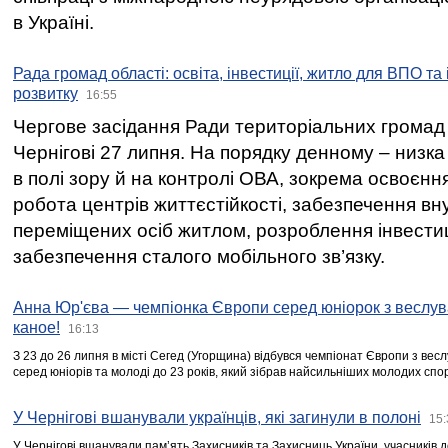
в Україні.
Рада громад області: освіта, інвестиції, житло для ВПО та
розвитку
16:55
Чергове засідання Ради територіальних громад 
Чернігові 27 липня. На порядку денному – низка
в полі зору й на контролі ОВА, зокрема освоєння
робота центрів життєстійкості, забезпечення вн
переміщених осіб житлом, розроблення інвестиц
забезпечення сталого мобільного зв’язку.
Анна Юр'єва — чемпіонка Європи серед юніорок з веслув
каное!
16:13
З 23 до 26 липня в місті Сегед (Угорщина) відбувся чемпіонат Європи з вес
серед юніорів та молоді до 23 років, який зібрав найсильніших молодих спо
У Чернігові вшанували українців, які загинули в полоні
15:
У Чернігові вшанували пам’ять Захисників та Захисниць України, учасників