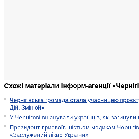
Схожі матеріали інформ-агенції «Черніг
Чернігівська громада стала учасницею проєкту 
Дій. Змінюй»
У Чернігові вшанували українців, які загинули 
Президент присвоїв шістьом медикам Чернігі
«Заслужений лікар України»