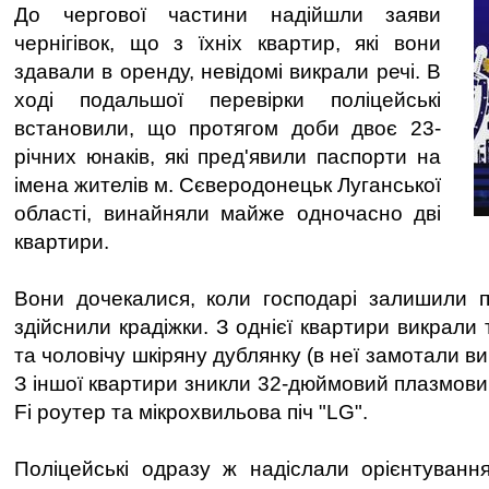
До чергової частини надійшли заяви
чернігівок, що з їхніх квартир, які вони
здавали в оренду, невідомі викрали речі. В
ході подальшої перевірки поліцейські
встановили, що протягом доби двоє 23-
річних юнаків, які пред'явили паспорти на
імена жителів м. Сєверодонецьк Луганської
області, винайняли майже одночасно дві
квартири.
Вони дочекалися, коли господарі залишили п
здійснили крадіжки. З однієї квартири викрали
та чоловічу шкіряну дублянку (в неї замотали в
З іншої квартири зникли 32-дюймовий плазмовий
Fi роутер та мікрохвильова піч "LG".
Поліцейські одразу ж надіслали орієнтування