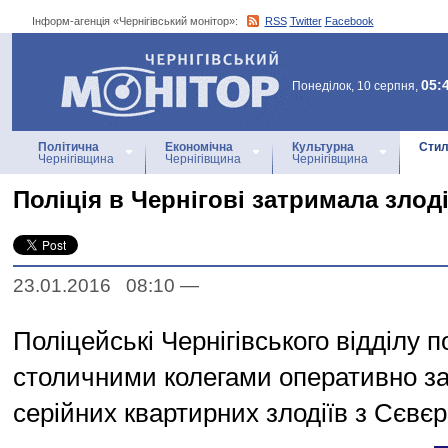
Інформ-агенція «Чернігівський монітор»:
RSS
Twitter
Facebook
Інформ-агенція
«Чернігівський монітор»
05:
Понеділок, 10 серпня,
Політична
Економічна
Культурна
Стил
Чернігівщина
Чернігівщина
Чернігівщина
Поліція в Чернігові затримала злоді
23.01.2016 08:10
—
Поліцейські Чернігівського відділу по
столичними колегами оперативно з
серійних квартирних злодіїв з Сєвє