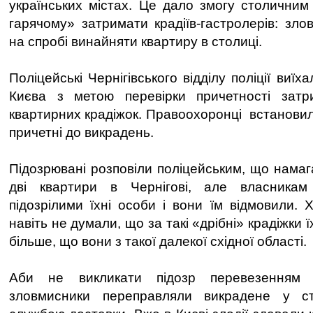
українських містах. Це дало змогу столични
гарячому» затримати крадіїв-гастролерів: зло
на спробі винайняти квартиру в столиці.
Поліцейські Чернігівського відділу поліції виї
Києва з метою перевірки причетності зат
квартирних крадіжок. Правоохоронці встановил
причетні до викрадень.
Підозрювані розповіли поліцейським, що нама
дві квартири в Чернігові, але власникам
підозрілими їхні особи і вони їм відмовили. 
навіть не думали, що за такі «дрібні» крадіжки 
більше, що вони з такої далекої східної області.
Аби не викликати підозр перевезенням 
зловмисники переправляли викрадене у ст