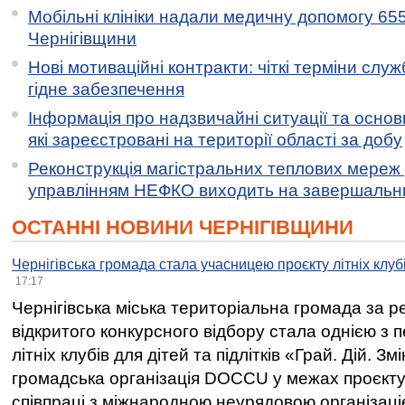
Мобільні клініки надали медичну допомогу 65
Чернігівщини
Нові мотиваційні контракти: чіткі терміни служ
гідне забезпечення
Інформація про надзвичайні ситуації та основн
які зареєстровані на території області за добу
Реконструкція магістральних теплових мереж у
управлінням НЕФКО виходить на завершальн
ОСТАННІ НОВИНИ ЧЕРНІГІВЩИНИ
Чернігівська громада стала учасницею проєкту літніх клуб
17:17
Чернігівська міська територіальна громада за 
відкритого конкурсного відбору стала однією з
літніх клубів для дітей та підлітків «Грай. Дій. З
громадська організація DOCCU у межах проєкту 
співпраці з міжнародною неурядовою організаціє