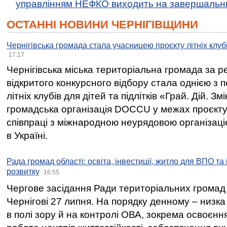
управлінням НЕФКО виходить на завершальн
ОСТАННІ НОВИНИ ЧЕРНІГІВЩИНИ
Чернігівська громада стала учасницею проєкту літніх клуб
17:17
Чернігівська міська територіальна громада за 
відкритого конкурсного відбору стала однією з
літніх клубів для дітей та підлітків «Грай. Дій. З
громадська організація DOCCU у межах проєкту 
співпраці з міжнародною неурядовою організаціє
в Україні.
Рада громад області: освіта, інвестиції, житло для ВПО та
розвитку
16:55
Чергове засідання Ради територіальних громад 
Чернігові 27 липня. На порядку денному – низка
в полі зору й на контролі ОВА, зокрема освоєння