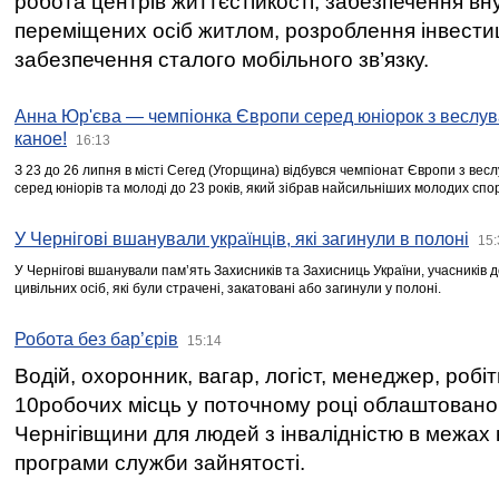
робота центрів життєстійкості, забезпечення вн
переміщених осіб житлом, розроблення інвестиц
забезпечення сталого мобільного зв’язку.
Анна Юр'єва — чемпіонка Європи серед юніорок з веслув
каное!
16:13
З 23 до 26 липня в місті Сегед (Угорщина) відбувся чемпіонат Європи з вес
серед юніорів та молоді до 23 років, який зібрав найсильніших молодих спо
У Чернігові вшанували українців, які загинули в полоні
15:
У Чернігові вшанували пам’ять Захисників та Захисниць України, учасників
цивільних осіб, які були страчені, закатовані або загинули у полоні.
Робота без бар’єрів
15:14
Водій, охоронник, вагар, логіст, менеджер, робі
10робочих місць у поточному році облаштован
Чернігівщини для людей з інвалідністю в межах
програми служби зайнятості.