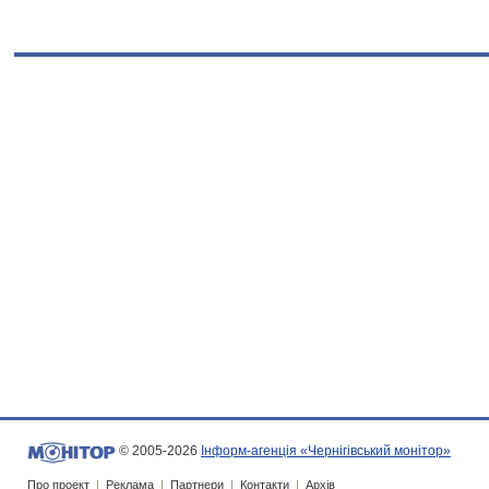
© 2005-2026
Інформ-агенція «Чернігівський монітор»
Про проект
|
Реклама
|
Партнери
|
Контакти
|
Архів