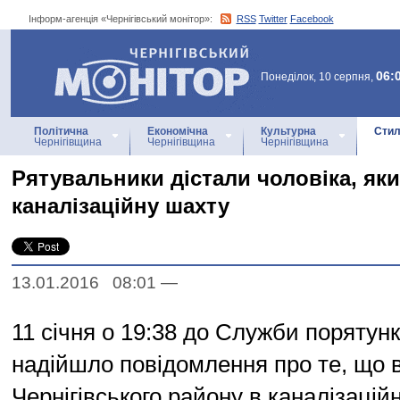
Інформ-агенція «Чернігівський монітор»:
RSS
Twitter
Facebook
Інформ-агенція
«Чернігівський монітор»
06:
Понеділок, 10 серпня,
Політична
Економічна
Культурна
Стил
Чернігівщина
Чернігівщина
Чернігівщина
Рятувальники дістали чоловіка, яки
каналізаційну шахту
13.01.2016 08:01
—
11 січня о 19:38 до Служби порятунк
надійшло повідомлення про те, що в
Чернігівського району в каналізацій