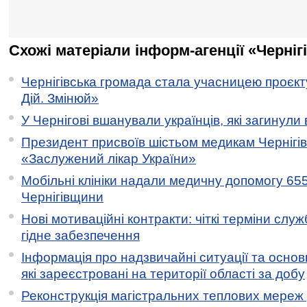
Схожі матеріали інформ-агенції «Черніг
Чернігівська громада стала учасницею проєкту 
Дій. Змінюй»
У Чернігові вшанували українців, які загинули 
Президент присвоїв шістьом медикам Чернігі
«Заслужений лікар України»
Мобільні клініки надали медичну допомогу 65
Чернігівщини
Нові мотиваційні контракти: чіткі терміни служ
гідне забезпечення
Інформація про надзвичайні ситуації та основн
які зареєстровані на території області за добу
Реконструкція магістральних теплових мереж у