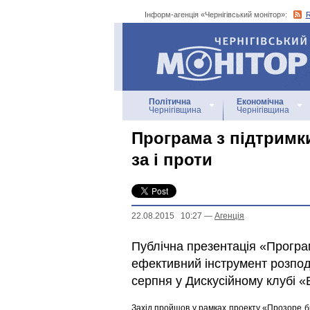
Інформ-агенція «Чернігівський монітор»:
Інформ-агенція
«Чернігівський монітор»
Політична
Економічна
Чернігівщина
Чернігівщина
Програма з підтримки
за і проти
22.08.2015 10:27
—
Агенцiя
Публічна презентація «Програм
ефективний інструмент розпод
серпня у Дискусійному клубі «
Захід пройшов у рамках проекту «Прозоре 