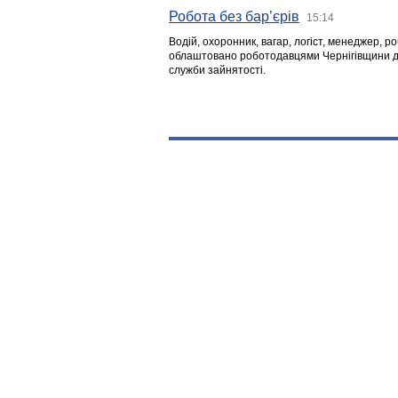
Робота без бар’єрів
15:14
Водій, охоронник, вагар, логіст, менеджер, 
облаштовано роботодавцями Чернігівщини дл
служби зайнятості.