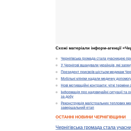
Схожі матеріали інформ-агенції «Че
Чернігівська громада стала учасницею проє
У Чернігові вшанували українців, які загин
Президент присвоїв шістьом медикам Чер
Мобільні клініки надали медичну допомог
Нові мотиваційні контракти: чіткі терміни
Інформація про надзвичайні ситуації та ос
за добу
Реконструкція магістральних теплових ме
завершальний етап
ОСТАННІ НОВИНИ ЧЕРНІГІВЩИНИ
Чернігівська громада стала учасни