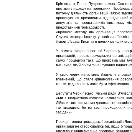
Крім всього, Павло Пущенко, голова Освітньо
про зміну підходу на проектний. Проблема 
поточну діяльність організацій, важко відслі
пропонується призначити відповідальний с
депутатів та представників виконкому мі
представників громадськості.
«Кращого методу, ніж організація простог
Случик, експерт Інституту політичної освіти.
Львові, Луцьку, Києві та в деяких менших міст
У рамках запропонованої Чернігову прогр
організацій, просто громадських організаці
самої процедури така, що програма має бут
визначає, який об’єм фінансування видається
У свою чергу, начальник Відділу у справах
впевнений, що стале фінансування розслаб
кошти, їх діяльність може бути ефективною.
Депутати Чернігівської міської ради В’ячес
«Ми з бюджетною комісією намагалися нап
Дійшли того, що маємо допомагати організа
так виходило, бо на сесії проходили й ін
засідань».
Позиція голови громадської організації «Лог
організації не створювались би, якщо б прац
інваліда є індивідуальна програма реабіліта