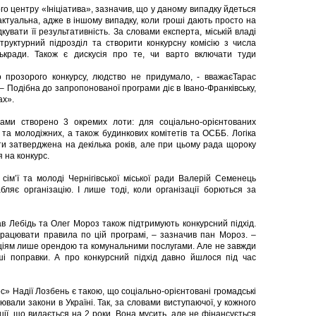
го центру «Ініціатива», зазначив, що у даному випадку йдеться
актуальна, адже в іншому випадку, коли гроші дають просто на
дкувати її результативність. За словами експерта, міській владі
труктурний підрозділ та створити конкурсну комісію з числа
ськради. Також є дискусія про те, чи варто включати туди
о прозорого конкурсу, людство не придумало, - вважаєТарас
 – Подібна до запропонованої програми діє в Івано-Франківську,
ах».
ами створено 3 окремих лоти: для соціально-орієнтованих
й та молодіжних, а також будинкових комітетів та ОСББ. Логіка
и затверджена на декілька років, але при цьому рада щороку
 на конкурс.
 сім’ї та молоді Чернігівської міської ради Валерій Семенець
ляє організацію. І лише тоді, коли організації борються за
лав Лебідь та Олег Мороз також підтримують конкурсний підхід.
рацювати правила по цій програмі, – зазначив пан Мороз. –
ціям лише орендою та комунальними послугами. Але не завжди
ші поправки. А про конкурсний підхід давно йшлося під час
ос» Надії Лозбень є такою, що соціально-орієнтовані громадські
ювали закони в Україні. Так, за словами виступаючої, у кожного
ції, що видається на 2 роки. Вона мусить, але не фінансується