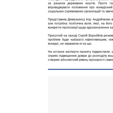
за рахунок державних коштів. Проте так
впроваджувати положення про конкурсний п
соціальних спрямованих організацій та звич
Представник Демальянсу Ігор Андрійченко вв
але потрібна політична воля, якої, на його
конкретні пропозиції щодо вдосконалення з
Присутній на заході Сергій Воробйов резюм
проблем буде набагато ефективнішим, ніж
конкурс, не зважаючи ні на що.
На останок експерти проекту підкреслили, 
сприяє підвищенню довіри до розподілу кошт
створює абсолютний рівень прозорості самог