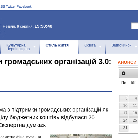
RSS
Twitter
Facebook
15:50:40
Неділя, 9 серпня,
Культурна
Стиль життя
Освіта
Відпочинок
Чернігівщина
 громадських організацій 3.0:
АНОНСИ 
Пн
Вт
3
4
10
11
а з підтримки громадських організацій як
17
18
ілу бюджетних коштів» відбулася 20
24
25
Експертна думка».
31
бюджетне фінансування