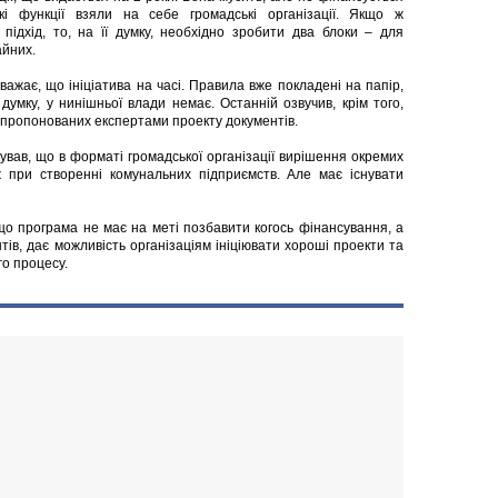
і функції взяли на себе громадські організації. Якщо ж
ідхід, то, на її думку, необхідно зробити два блоки – для
айних.
ажає, що ініціатива на часі. Правила вже покладені на папір,
 думку, у нинішньої влади немає. Останній озвучив, крім того,
апропонованих експертами проекту документів.
ував, що в форматі громадської організації вирішення окремих
 при створенні комунальних підприємств. Але має існувати
що програма не має на меті позбавити когось фінансування, а
ів, дає можливість організаціям ініціювати хороші проекти та
о процесу.