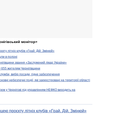
рнігівський монітор»
кту літніх клубів «Грай. Дій. Змінюй»
ули в полоні
нігівщини звання «Заслужений лікар України»
у 655 жителям Чернігівщини
 служби, вибір посади, гідне забезпечення
новні небезпечні події, які зареєстровані на території області
реж у Чернігові під управлінням НЕФКО виходить на
цею проєкту літніх клубів «Грай. Дій. Змінюй»