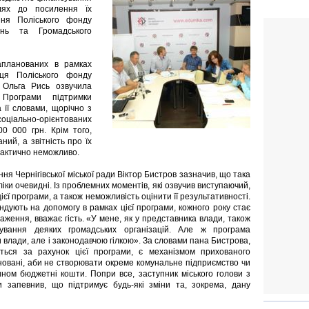
шлях до посилення їх
ння Поліського фонду
ень та Громадського
запланованих в рамках
иця Поліського фонду
 Ольга Рись озвучила
 Програми підтримки
а її словами, щорічно з
оціально-орієнтованих
00 000 грн. Крім того,
ний, а звітність про їх
рактично неможливо.
ня Чернігівської міської ради Віктор Бистров зазначив, що така
оліки очевидні. Із проблемних моментів, які озвучив виступаючий,
єї програми, а також неможливість оцінити її результативності.
тендують на допомогу в рамках цієї програми, кожного року стає
ження, вважає гість. «У мене, як у представника влади, також
ування деяких громадських організацій. Але ж програма
 влади, але і законодавчою гілкою». За словами пана Бистрова,
уються за рахунок цієї програми, є механізмом прихованого
овані, аби не створювати окреме комунальне підприємство чи
ном бюджетні кошти. Попри все, заступник міського голови з
и запевнив, що підтримує будь-які зміни та, зокрема, дану