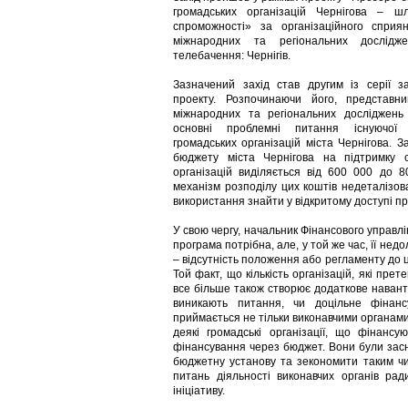
громадських організацій Чернігова – 
спроможності» за організаційного сприя
міжнародних та регіональних дослідж
телебачення: Чернігів.
Зазначений захід став другим із серії 
проекту. Розпочинаючи його, представн
міжнародних та регіональних досліджень
основні проблемні питання існуючої
громадських організацій міста Чернігова. З
бюджету міста Чернігова на підтримку с
організацій виділяється від 600 000 до 8
механізм розподілу цих коштів недеталізова
використання знайти у відкритому доступі п
У свою чергу, начальник Фінансового управлін
програма потрібна, але, у той же час, її нед
– відсутність положення або регламенту до ці
Той факт, що кількість організацій, які пре
все більше також створює додаткове наванта
виникають питання, чи доцільне фінанс
приймається не тільки виконавчими органами
деякі громадські організації, що фінанс
фінансування через бюджет. Вони були засн
бюджетну установу та зекономити таким чи
питань діяльності виконавчих органів рад
ініціативу.