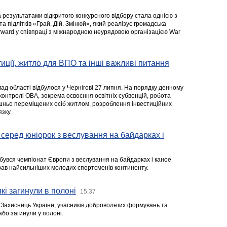
а результатами відкритого конкурсного відбору стала однією з
та підлітків «Грай. Дій. Змінюй», який реалізує громадська
rward у співпраці з міжнародною неурядовою організацією War
стиції, житло для ВПО та інші важливі питання
ад області відбулося у Чернігові 27 липня. На порядку денному
 контролі ОВА, зокрема освоєння освітніх субвенцій, робота
ішньо переміщених осіб житлом, розроблення інвестиційних
зку.
серед юніорок з веслування на байдарках і
ідбувся чемпіонат Європи з веслування на байдарках і каное
ібрав найсильніших молодих спортсменів континенту.
кі загинули в полоні
15:37
а Захисниць України, учасників добровольчих формувань та
 або загинули у полоні.