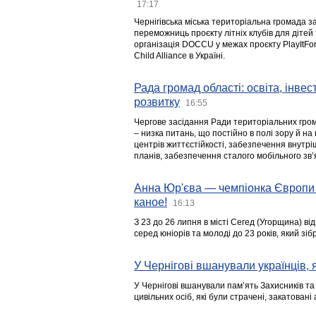
17:17
Чернігівська міська територіальна громада з
переможниць проєкту літніх клубів для дітей 
організація DOCCU у межах проєкту PlayItFo
Child Alliance в Україні.
Рада громад області: освіта, інве
розвитку
16:55
Чергове засідання Ради територіальних гром
– низка питань, що постійно в полі зору й на
центрів життєстійкості, забезпечення внутр
планів, забезпечення сталого мобільного зв’я
Анна Юр'єва — чемпіонка Європи 
каное!
16:13
З 23 до 26 липня в місті Сегед (Угорщина) в
серед юніорів та молоді до 23 років, який з
У Чернігові вшанували українців, я
У Чернігові вшанували пам’ять Захисників т
цивільних осіб, які були страчені, закатовані