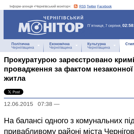
Інформ-агенція «Чернігівський монітор»:
RSS
Twitter
Facebook
Інформ-агенція
«Чернігівський монітор»
02:58
П`ятниця, 7 серпня,
Політична
Економічна
Культурна
Стил
Чернігівщина
Чернігівщина
Чернігівщина
Прокуратурою зареєстровано крим
провадження за фактом незаконної 
житла
12.06.2015 07:38
—
На балансі одного з комунальних пі
привабливому районі міста Черніго