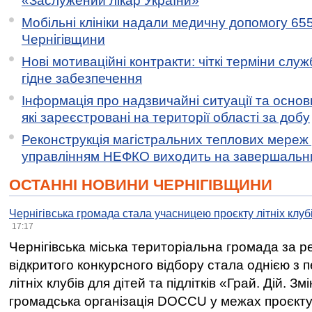
«Заслужений лікар України»
Мобільні клініки надали медичну допомогу 65
Чернігівщини
Нові мотиваційні контракти: чіткі терміни служ
гідне забезпечення
Інформація про надзвичайні ситуації та основн
які зареєстровані на території області за добу
Реконструкція магістральних теплових мереж у
управлінням НЕФКО виходить на завершальн
ОСТАННІ НОВИНИ ЧЕРНІГІВЩИНИ
Чернігівська громада стала учасницею проєкту літніх клуб
17:17
Чернігівська міська територіальна громада за 
відкритого конкурсного відбору стала однією з
літніх клубів для дітей та підлітків «Грай. Дій. З
громадська організація DOCCU у межах проєкту 