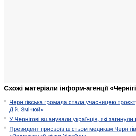
Схожі матеріали інформ-агенції «Черніг
Чернігівська громада стала учасницею проєкту 
Дій. Змінюй»
У Чернігові вшанували українців, які загинули 
Президент присвоїв шістьом медикам Чернігі