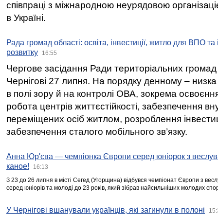
співпраці з міжнародною неурядовою організаціє
в Україні.
Рада громад області: освіта, інвестиції, житло для ВПО та
розвитку
16:55
Чергове засідання Ради територіальних громад 
Чернігові 27 липня. На порядку денному – низка
в полі зору й на контролі ОВА, зокрема освоєння
робота центрів життєстійкості, забезпечення вн
переміщених осіб житлом, розроблення інвестиц
забезпечення сталого мобільного зв’язку.
Анна Юр'єва — чемпіонка Європи серед юніорок з веслув
каное!
16:13
З 23 до 26 липня в місті Сегед (Угорщина) відбувся чемпіонат Європи з вес
серед юніорів та молоді до 23 років, який зібрав найсильніших молодих спо
У Чернігові вшанували українців, які загинули в полоні
15: