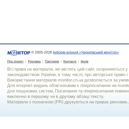
© 2005-2026
Інформ-агенція «Чернігівський монітор»
Про проект
|
Реклама
|
Партнери
|
Контакти
|
Архів
Всі права на матеріали, які містить цей сайт, охороняються у 
законодавством України, в тому числі, про авторське право і 
Використання матерiалiв monitor.cn.ua дозволяється за умов
Для iнтернет-видань обов'язковим є гiперпосилання на monito
для пошукових систем. Посилання та гіперпосилання повинні
виключно в першому чи в другому абзаці тексту.
Матеріали з позначкою (PR) друкуються на правах реклами..