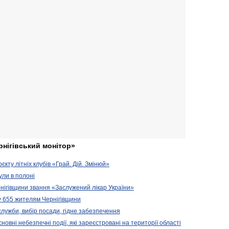
рнігівський монітор»
кту літніх клубів «Грай. Дій. Змінюй»
ули в полоні
нігівщини звання «Заслужений лікар України»
у 655 жителям Чернігівщини
 служби, вибір посади, гідне забезпечення
новні небезпечні події, які зареєстровані на території області