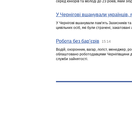
серед юніорів та молоді до 23 років, який з
У Чернігові вшанували українців, я
У Чернігові вшанували пам’ять Захисників т
цивільних осіб, які були страчені, закатовані
Робота без бар’єрів
15:14
Водій, охоронник, вагар, логіст, менеджер, 
облаштовано роботодавцями Чернігівщини дл
служби зайнятості.