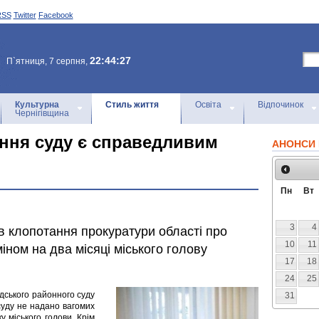
RSS
Twitter
Facebook
22:44:27
П`ятниця, 7 серпня,
Культурна
Стиль життя
Освіта
Відпочинок
Чернігівщина
ення суду є справедливим
АНОНСИ 
Пн
Вт
3
4
в клопотання прокуратури області про
10
11
іном на два місяці міського голову
17
18
24
25
дського районного суду
31
суду не надано вагомих
 міського голови. Крім