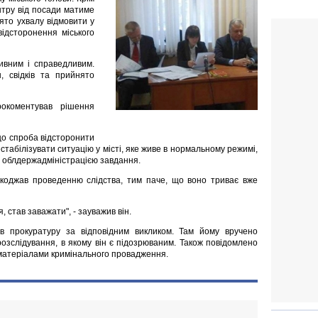
нтру від посади матиме
ято ухвалу відмовити у
ідсторонення міського
тивним і справедливим.
, свідків та прийнято
рокоментував рішення
 що спроба відсторонити
стабілізувати ситуацію у місті, яке живе в нормальному режимі,
, облдержадміністрацією завдання.
шкоджав проведенню слідства, тим паче, що воно триває вже
, став заважати", - зауважив він.
в прокуратуру за відповідним викликом. Там йому вручено
зслідування, в якому він є підозрюваним. Також повідомлено
матеріалами кримінального провадження.