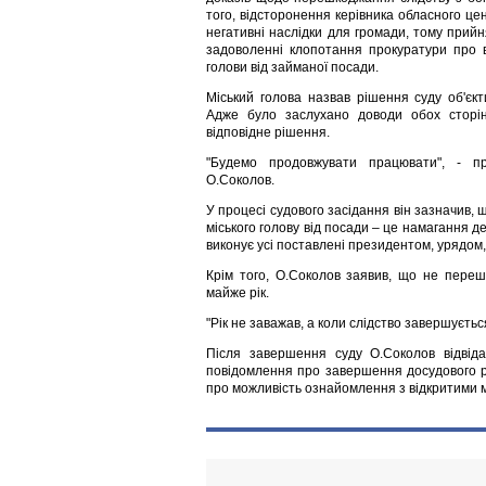
того, відсторонення керівника обласного це
негативні наслідки для громади, тому прийн
задоволенні клопотання прокуратури про в
голови від займаної посади.
Міський голова назвав рішення суду об'єк
Адже було заслухано доводи обох сторін
відповідне рішення.
"Будемо продовжувати працювати", - п
О.Соколов.
У процесі судового засідання він зазначив,
міського голову від посади – це намагання де
виконує усі поставлені президентом, урядом
Крім того, О.Соколов заявив, що не пере
майже рік.
"Рік не заважав, а коли слідство завершується
Після завершення суду О.Соколов відвіда
повідомлення про завершення досудового ро
про можливість ознайомлення з відкритими 