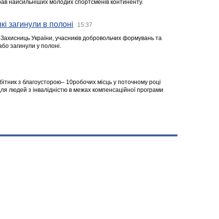
ібрав найсильніших молодих спортсменів континенту.
кі загинули в полоні
15:37
а Захисниць України, учасників добровольчих формувань та
 або загинули у полоні.
робітник з благоусторою– 10робочих місць у поточному році
я людей з інвалідністю в межах компенсаційної програми