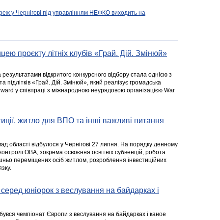
реж у Чернігові під управлінням НЕФКО виходить на
цею проєкту літніх клубів «Грай. Дій. Змінюй»
а результатами відкритого конкурсного відбору стала однією з
та підлітків «Грай. Дій. Змінюй», який реалізує громадська
rward у співпраці з міжнародною неурядовою організацією War
стиції, житло для ВПО та інші важливі питання
ад області відбулося у Чернігові 27 липня. На порядку денному
 контролі ОВА, зокрема освоєння освітніх субвенцій, робота
ішньо переміщених осіб житлом, розроблення інвестиційних
зку.
серед юніорок з веслування на байдарках і
ідбувся чемпіонат Європи з веслування на байдарках і каное