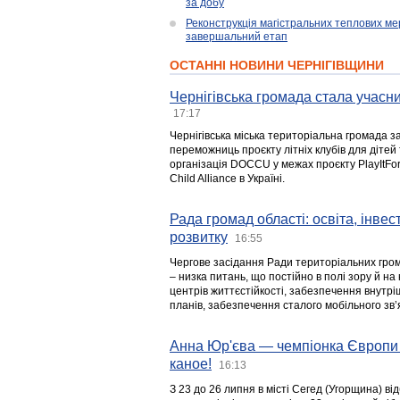
за добу
Реконструкція магістральних теплових ме
завершальний етап
ОСТАННІ НОВИНИ ЧЕРНІГІВЩИНИ
Чернігівська громада стала учасни
17:17
Чернігівська міська територіальна громада з
переможниць проєкту літніх клубів для дітей 
організація DOCCU у межах проєкту PlayItFo
Child Alliance в Україні.
Рада громад області: освіта, інве
розвитку
16:55
Чергове засідання Ради територіальних гром
– низка питань, що постійно в полі зору й на
центрів життєстійкості, забезпечення внутр
планів, забезпечення сталого мобільного зв’я
Анна Юр'єва — чемпіонка Європи 
каное!
16:13
З 23 до 26 липня в місті Сегед (Угорщина) в