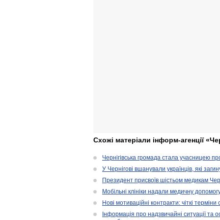
Схожі матеріали інформ-агенції «Че
Чернігівська громада стала учасницею проє
У Чернігові вшанували українців, які загин
Президент присвоїв шістьом медикам Чер
Мобільні клініки надали медичну допомог
Нові мотиваційні контракти: чіткі терміни
Інформація про надзвичайні ситуації та ос