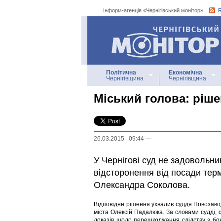
Інформ-агенція «Чернігівський монітор»:
Інформ-агенція
«Чернігівський монітор»
Політична
Економічна
Чернігівщина
Чернігівщина
Міський голова: ріш
26.03.2015 09:44
—
У Чернігові суд не задовольни
відсторонення від посади терм
Олександра Соколова.
Відповідне рішення ухвалив суддя Новозаво
міста Олексій Падалюка. За словами судді, 
доказів щодо перешкоджання слідству з боку