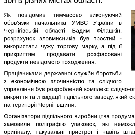
зон в різних містах області.
Як повідомив тимчасово виконуючий
обов'язки начальника УМВС України в
Чернігівській області Вадим Філашкін,
розрахунок зловмисників був простий -
використати чужу торгову марку, а під її
прикриттям продавати розфасовані
продукти невідомого походження.
Працівниками державної служби боротьби
з економічною злочинністю та слідчого
управління був розроблений комплекс слідчо-о
викриття та ліквідації підпільного заводу, який с
на території Чернігівщини.
Організатори підпільного виробництва продума
замовили поліграфію упаковок, які неможл
оригіналу, пакувальні пристрої і навіть шт