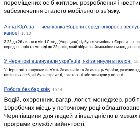
переміщених осіб житлом, розроблення інвестиц
забезпечення сталого мобільного зв’язку.
Анна Юр'єва — чемпіонка Європи серед юніорок з веслув
каное!
16:13
З 23 до 26 липня в місті Сегед (Угорщина) відбувся чемпіонат Європи з вес
серед юніорів та молоді до 23 років, який зібрав найсильніших молодих спо
У Чернігові вшанували українців, які загинули в полоні
15:
У Чернігові вшанували пам’ять Захисників та Захисниць України, учасників
цивільних осіб, які були страчені, закатовані або загинули у полоні.
Робота без бар’єрів
15:14
Водій, охоронник, вагар, логіст, менеджер, робі
10робочих місць у поточному році облаштован
Чернігівщини для людей з інвалідністю в межах
програми служби зайнятості.