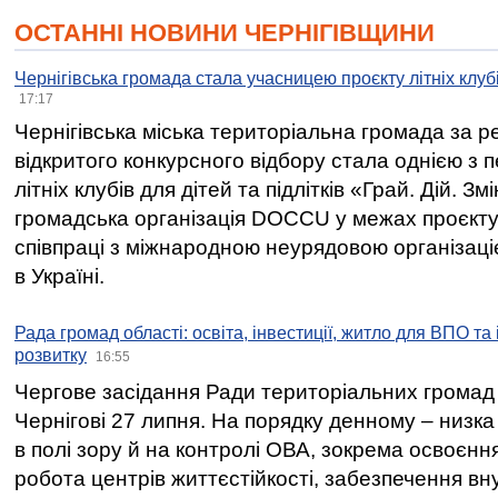
ОСТАННІ НОВИНИ ЧЕРНІГІВЩИНИ
Чернігівська громада стала учасницею проєкту літніх клуб
17:17
Чернігівська міська територіальна громада за 
відкритого конкурсного відбору стала однією з
літніх клубів для дітей та підлітків «Грай. Дій. З
громадська організація DOCCU у межах проєкту 
співпраці з міжнародною неурядовою організаціє
в Україні.
Рада громад області: освіта, інвестиції, житло для ВПО та
розвитку
16:55
Чергове засідання Ради територіальних громад 
Чернігові 27 липня. На порядку денному – низка
в полі зору й на контролі ОВА, зокрема освоєння
робота центрів життєстійкості, забезпечення вн