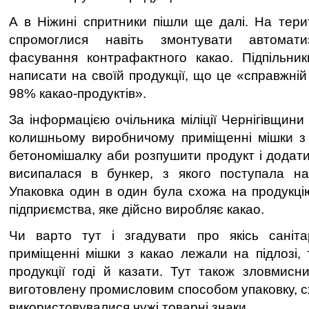
А в Ніжині спритники пішли ще далі. На тери
спромоглися навіть змонтувати автомат
фасування контрафактного какао. Підпільни
написати на своїй продукції, що це «справжній
98% какао-продуктів».
За інформацією очільника міліції Чернігівщин
колишньому виробничому приміщенні мішки з 
бетономішалку аби розпушити продукт і додати
висипалася в бункер, з якого поступала на
Упаковка один в один була схожа на продукцію
підприємства, яке дійсно виробляє какао.
Чи варто тут і згадувати про якісь саніт
приміщенні мішки з какао лежали на підлозі, 
продукції годі й казати. Тут також зловмисн
виготовлену промисловим способом упаковку, с
використовувалися чужі товарні знаки.