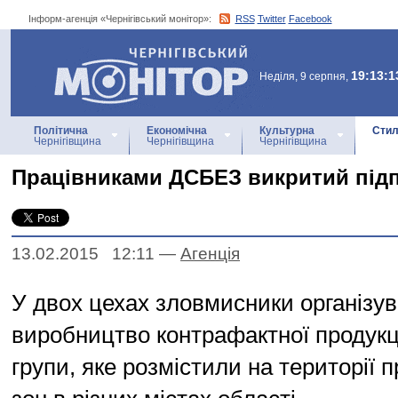
Інформ-агенція «Чернігівський монітор»:
RSS
Twitter
Facebook
Інформ-агенція
«Чернігівський монітор»
19:13:1
Неділя, 9 серпня,
Політична
Економічна
Культурна
Стил
Чернігівщина
Чернігівщина
Чернігівщина
Працівниками ДСБЕЗ викритий підп
13.02.2015 12:11
—
Агенцiя
У двох цехах зловмисники організу
виробництво контрафактної продукці
групи, яке розмістили на території