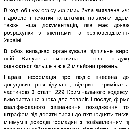
В ході обшуку офісу «фірми» була виявлена «ч
підроблені печатки та штампи, наклейки відом
також інша документація, яка має дока
розрахунки з клієнтами та розповсюдженн
Україні.
В обох випадках організувала підпільне вир
осіб. Вилучена сировина, готова продук
оцінюється більше ніж в 2 мільйони гривень.
Наразі інформація про подію внесена д
досудових розслідувань, відкрито кримінал
частиною 3 статті 229 Кримінального кодексу
використання знака для товарів і послуг, фір
кваліфікованого зазначення походження т
штрафом від десяти тисяч до п'ятнадцяти тися
мінімумів доходів громадян з позбавленням п