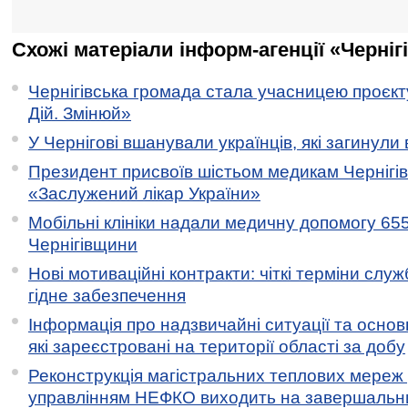
Схожі матеріали інформ-агенції «Черніг
Чернігівська громада стала учасницею проєкту 
Дій. Змінюй»
У Чернігові вшанували українців, які загинули 
Президент присвоїв шістьом медикам Чернігі
«Заслужений лікар України»
Мобільні клініки надали медичну допомогу 65
Чернігівщини
Нові мотиваційні контракти: чіткі терміни служ
гідне забезпечення
Інформація про надзвичайні ситуації та основн
які зареєстровані на території області за добу
Реконструкція магістральних теплових мереж у
управлінням НЕФКО виходить на завершальн