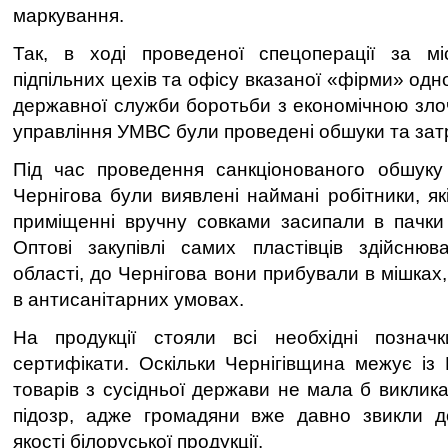
маркування.
Так, в ході проведеної спецоперації за м
підпільних цехів та офісу вказаної «фірми» од
державної служби боротьби з економічною злоч
управління УМВС були проведені обшуки та зат
Під час проведення санкціонованого обшуку
Чернігова були виявлені наймані робітники, як
приміщенні вручну совками засипали в пачки «
Оптові закупівлі самих пластівців здійснюв
області, до Чернігова вони прибували в мішках
в антисанітарних умовах.
На продукції стояли всі необхідні позначк
сертифікати. Оскільки Чернігівщина межує із 
товарів з сусідньої держави не мала б виклика
підозр, адже громадяни вже давно звикли до
якості білоруської продукції.