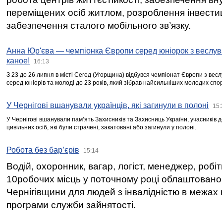
переміщених осіб житлом, розроблення інвестиц
забезпечення сталого мобільного зв’язку.
Анна Юр'єва — чемпіонка Європи серед юніорок з веслув
каное!
16:13
З 23 до 26 липня в місті Сегед (Угорщина) відбувся чемпіонат Європи з вес
серед юніорів та молоді до 23 років, який зібрав найсильніших молодих спо
У Чернігові вшанували українців, які загинули в полоні
15:
У Чернігові вшанували пам’ять Захисників та Захисниць України, учасників
цивільних осіб, які були страчені, закатовані або загинули у полоні.
Робота без бар’єрів
15:14
Водій, охоронник, вагар, логіст, менеджер, робі
10робочих місць у поточному році облаштован
Чернігівщини для людей з інвалідністю в межах
програми служби зайнятості.