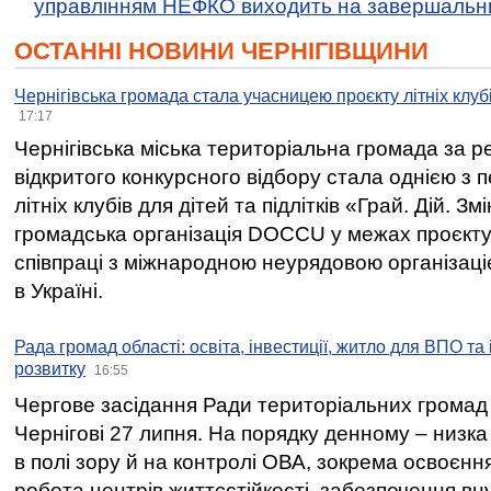
управлінням НЕФКО виходить на завершальн
ОСТАННІ НОВИНИ ЧЕРНІГІВЩИНИ
Чернігівська громада стала учасницею проєкту літніх клуб
17:17
Чернігівська міська територіальна громада за 
відкритого конкурсного відбору стала однією з
літніх клубів для дітей та підлітків «Грай. Дій. З
громадська організація DOCCU у межах проєкту 
співпраці з міжнародною неурядовою організаціє
в Україні.
Рада громад області: освіта, інвестиції, житло для ВПО та
розвитку
16:55
Чергове засідання Ради територіальних громад 
Чернігові 27 липня. На порядку денному – низка
в полі зору й на контролі ОВА, зокрема освоєння
робота центрів життєстійкості, забезпечення вн