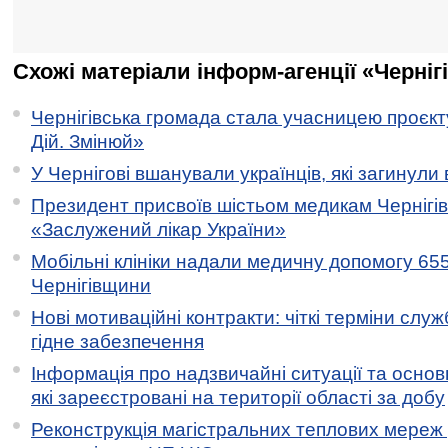
Схожі матеріали інформ-агенції «Черніг
Чернігівська громада стала учасницею проєкту 
Дій. Змінюй»
У Чернігові вшанували українців, які загинули 
Президент присвоїв шістьом медикам Чернігі
«Заслужений лікар України»
Мобільні клініки надали медичну допомогу 65
Чернігівщини
Нові мотиваційні контракти: чіткі терміни служ
гідне забезпечення
Інформація про надзвичайні ситуації та основн
які зареєстровані на території області за добу
Реконструкція магістральних теплових мереж у