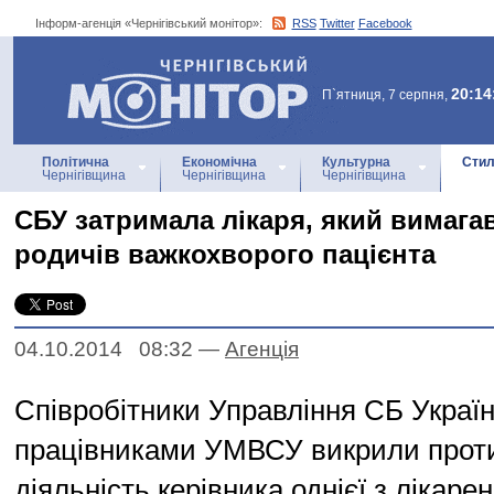
Інформ-агенція «Чернігівський монітор»:
RSS
Twitter
Facebook
Інформ-агенція
«Чернігівський монітор»
20:14
П`ятниця, 7 серпня,
Політична
Економічна
Культурна
Стил
Чернігівщина
Чернігівщина
Чернігівщина
СБУ затримала лікаря, який вимагав
родичів важкохворого пацієнта
04.10.2014 08:32
—
Агенцiя
Співробітники Управління СБ Україн
працівниками УМВСУ викрили прот
діяльність керівника однієї з лікаре