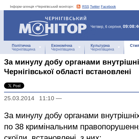
Інформ-агенція «Чернігівський монітор»:
RSS
Twitter
Facebook
Інформ-агенція
«Чернігівський монітор»
09:08:4
Четвер, 6 серпня,
Політична
Економічна
Культурна
Стил
Чернігівщина
Чернігівщина
Чернігівщина
За минулу добу органами внутрішні
Чернігівської області встановлені
25.03.2014 11:10
—
За минулу добу органами внутрішніх
по 38 кримінальним правопорушення
скоїли, встановлені, з них: