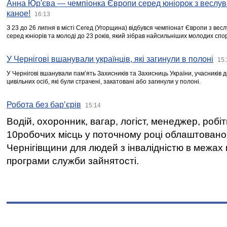
Анна Юр'єва — чемпіонка Європи серед юніорок з веслув
каное!
16:13
З 23 до 26 липня в місті Сегед (Угорщина) відбувся чемпіонат Європи з вес
серед юніорів та молоді до 23 років, який зібрав найсильніших молодих спо
У Чернігові вшанували українців, які загинули в полоні
15:
У Чернігові вшанували пам’ять Захисників та Захисниць України, учасників
цивільних осіб, які були страчені, закатовані або загинули у полоні.
Робота без бар’єрів
15:14
Водій, охоронник, вагар, логіст, менеджер, робі
10робочих місць у поточному році облаштован
Чернігівщини для людей з інвалідністю в межах
програми служби зайнятості.