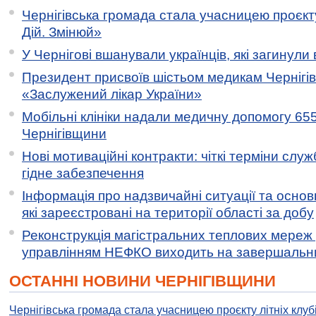
Чернігівська громада стала учасницею проєкту 
Дій. Змінюй»
У Чернігові вшанували українців, які загинули 
Президент присвоїв шістьом медикам Чернігі
«Заслужений лікар України»
Мобільні клініки надали медичну допомогу 65
Чернігівщини
Нові мотиваційні контракти: чіткі терміни служ
гідне забезпечення
Інформація про надзвичайні ситуації та основн
які зареєстровані на території області за добу
Реконструкція магістральних теплових мереж у
управлінням НЕФКО виходить на завершальн
ОСТАННІ НОВИНИ ЧЕРНІГІВЩИНИ
Чернігівська громада стала учасницею проєкту літніх клуб