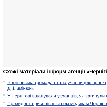
Схожі матеріали інформ-агенції «Черніг
Чернігівська громада стала учасницею проєкту 
Дій. Змінюй»
У Чернігові вшанували українців, які загинули 
Президент присвоїв шістьом медикам Чернігі