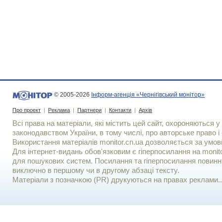
© 2005-2026
Інформ-агенція «Чернігівський монітор»
Про проект
|
Реклама
|
Партнери
|
Контакти
|
Архів
Всі права на матеріали, які містить цей сайт, охороняються у 
законодавством України, в тому числі, про авторське право і 
Використання матерiалiв monitor.cn.ua дозволяється за умов
Для iнтернет-видань обов'язковим є гiперпосилання на monito
для пошукових систем. Посилання та гіперпосилання повинні
виключно в першому чи в другому абзаці тексту.
Матеріали з позначкою (PR) друкуються на правах реклами..