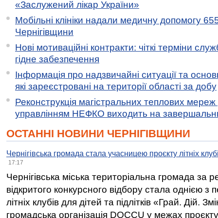
«Заслужений лікар України»
Мобільні клініки надали медичну допомогу 65
Чернігівщини
Нові мотиваційні контракти: чіткі терміни служ
гідне забезпечення
Інформація про надзвичайні ситуації та основн
які зареєстровані на території області за добу
Реконструкція магістральних теплових мереж у
управлінням НЕФКО виходить на завершальн
ОСТАННІ НОВИНИ ЧЕРНІГІВЩИНИ
Чернігівська громада стала учасницею проєкту літніх клуб
17:17
Чернігівська міська територіальна громада за 
відкритого конкурсного відбору стала однією з
літніх клубів для дітей та підлітків «Грай. Дій. З
громадська організація DOCCU у межах проєкту 