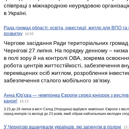
співпраці з міжнародною неурядовою організаціє
в Україні.
Рада громад області: освіта, інвестиції, житло для ВПО та
розвитку
16:55
Чергове засідання Ради територіальних громад 
Чернігові 27 липня. На порядку денному – низка
в полі зору й на контролі ОВА, зокрема освоєння
робота центрів життєстійкості, забезпечення вн
переміщених осіб житлом, розроблення інвестиц
забезпечення сталого мобільного зв’язку.
Анна Юр'єва — чемпіонка Європи серед юніорок з веслув
каное!
16:13
З 23 до 26 липня в місті Сегед (Угорщина) відбувся чемпіонат Європи з вес
серед юніорів та молоді до 23 років, який зібрав найсильніших молодих спо
У Чернігові вшанували українців, які загинули в полоні
15: