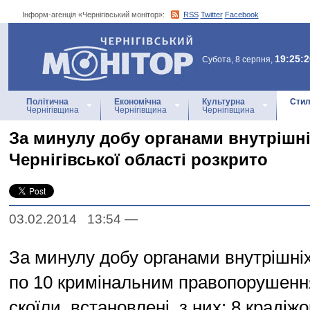
Інформ-агенція «Чернігівський монітор»:
RSS
Twitter
Facebook
Інформ-агенція
«Чернігівський монітор»
19:25:2
Субота, 8 серпня,
Політична
Економічна
Культурна
Стил
Чернігівщина
Чернігівщина
Чернігівщина
За минулу добу органами внутрішні
Чернігівської області розкрито
03.02.2014 13:54
—
За минулу добу органами внутрішніх
по 10 кримінальним правопорушення
скоїли, встановлені, з них: 8 крадіжо