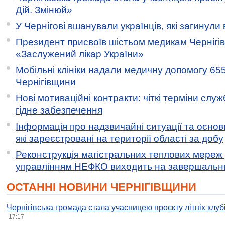
Дій. Змінюй»
У Чернігові вшанували українців, які загинули 
Президент присвоїв шістьом медикам Чернігі
«Заслужений лікар України»
Мобільні клініки надали медичну допомогу 65
Чернігівщини
Нові мотиваційні контракти: чіткі терміни служ
гідне забезпечення
Інформація про надзвичайні ситуації та основн
які зареєстровані на території області за добу
Реконструкція магістральних теплових мереж у
управлінням НЕФКО виходить на завершальн
ОСТАННІ НОВИНИ ЧЕРНІГІВЩИНИ
Чернігівська громада стала учасницею проєкту літніх клуб
17:17