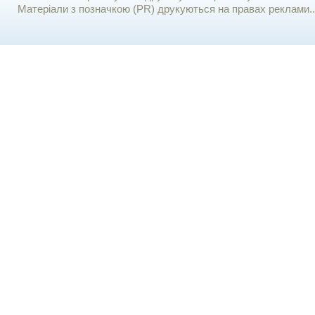
Матеріали з позначкою (PR) друкуються на правах реклами..