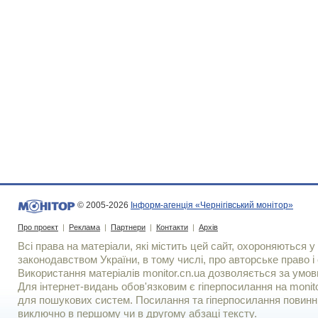
© 2005-2026
Інформ-агенція «Чернігівський монітор»
Про проект
|
Реклама
|
Партнери
|
Контакти
|
Архів
Всі права на матеріали, які містить цей сайт, охороняються у 
законодавством України, в тому числі, про авторське право і 
Використання матерiалiв monitor.cn.ua дозволяється за умов
Для iнтернет-видань обов'язковим є гiперпосилання на monito
для пошукових систем. Посилання та гіперпосилання повинні
виключно в першому чи в другому абзаці тексту.