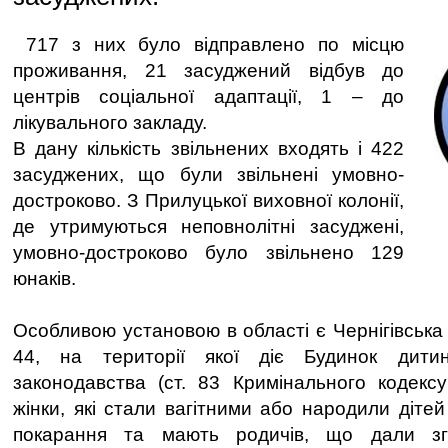
717 з них було відправлено по місцю
проживання, 21 засуджений відбув до
центрів соціальної адаптації, 1 – до
лікувального закладу.
В дану кількість звільнених входять і 422
засуджених, що були звільнені умовно-
достроково. З Прилуцької виховної колонії,
де утримуються неповнолітні засуджені,
умовно-достроково було звільнено 129
юнаків.
Особливою установою в області є Чернігівська
44, на території якої діє Будинок дитин
законодавства (ст. 83 Кримінального кодексу
жінки, які стали вагітними або народили діте
покарання та мають родичів, що дали зг