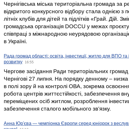
Чернігівська міська територіальна громада за 
відкритого конкурсного відбору стала однією з
літніх клубів для дітей та підлітків «Грай. Дій. З
громадська організація DOCCU у межах проєкту 
співпраці з міжнародною неурядовою організаціє
в Україні.
Рада громад області: освіта, інвестиції, житло для ВПО та
розвитку
16:55
Чергове засідання Ради територіальних громад 
Чернігові 27 липня. На порядку денному – низка
в полі зору й на контролі ОВА, зокрема освоєння
робота центрів життєстійкості, забезпечення вн
переміщених осіб житлом, розроблення інвестиц
забезпечення сталого мобільного зв’язку.
Анна Юр'єва — чемпіонка Європи серед юніорок з веслув