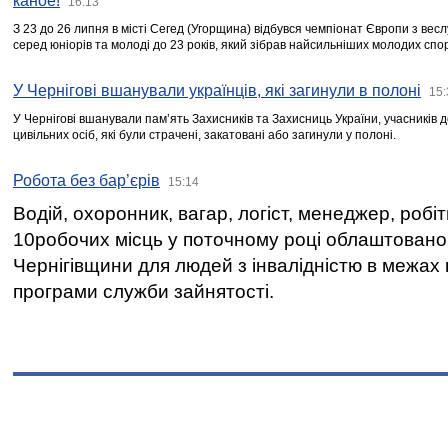
каное!
16:13
З 23 до 26 липня в місті Сегед (Угорщина) відбувся чемпіонат Європи з вес
серед юніорів та молоді до 23 років, який зібрав найсильніших молодих спо
У Чернігові вшанували українців, які загинули в полоні
15:
У Чернігові вшанували пам’ять Захисників та Захисниць України, учасників
цивільних осіб, які були страчені, закатовані або загинули у полоні.
Робота без бар’єрів
15:14
Водій, охоронник, вагар, логіст, менеджер, робі
10робочих місць у поточному році облаштован
Чернігівщини для людей з інвалідністю в межах
програми служби зайнятості.