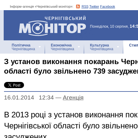
Інформ-агенція «Чернігівський монітор»:
RSS
Twitter
Facebook
Інформ-агенція
«Чернігівський монітор»
14:
Понеділок, 10 серпня,
Політична
Економічна
Культурна
Стил
Чернігівщина
Чернігівщина
Чернігівщина
З установ виконання покарань Черн
області було звільнено 739 засудж
16.01.2014 12:34
—
Агенцiя
В 2013 році з установ виконання по
Чернігівської області було звільнено
засуджених.