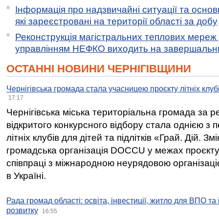
Інформація про надзвичайні ситуації та основн
які зареєстровані на території області за добу
Реконструкція магістральних теплових мереж у
управлінням НЕФКО виходить на завершальн
ОСТАННІ НОВИНИ ЧЕРНІГІВЩИНИ
Чернігівська громада стала учасницею проєкту літніх клуб
17:17
Чернігівська міська територіальна громада за 
відкритого конкурсного відбору стала однією з
літніх клубів для дітей та підлітків «Грай. Дій. З
громадська організація DOCCU у межах проєкту 
співпраці з міжнародною неурядовою організаціє
в Україні.
Рада громад області: освіта, інвестиції, житло для ВПО та
розвитку
16:55