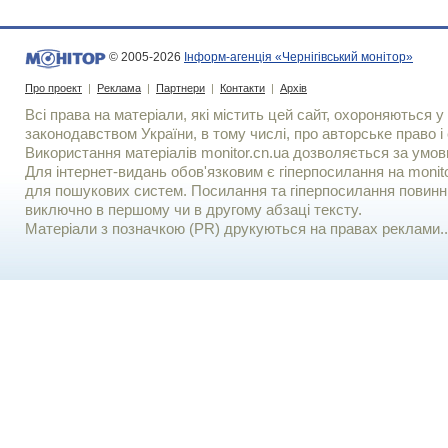
© 2005-2026
Інформ-агенція «Чернігівський монітор»
Про проект
|
Реклама
|
Партнери
|
Контакти
|
Архів
Всі права на матеріали, які містить цей сайт, охороняються у 
законодавством України, в тому числі, про авторське право і 
Використання матерiалiв monitor.cn.ua дозволяється за умов
Для iнтернет-видань обов'язковим є гiперпосилання на monito
для пошукових систем. Посилання та гіперпосилання повинні
виключно в першому чи в другому абзаці тексту.
Матеріали з позначкою (PR) друкуються на правах реклами..