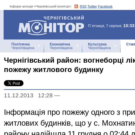
Інформ-агенція «Чернігівський монітор»:
RSS
Twitter
Facebook
Інформ-агенція
«Чернігівський монітор»
10:33
П`ятниця, 7 серпня,
Політична
Економічна
Культурна
Стил
Чернігівщина
Чернігівщина
Чернігівщина
Чернігівський район: вогнеборці лі
пожежу житлового будинку
11.12.2013 12:28
—
Інформація про пожежу одного з пр
житлових будинків, що у с. Мохнатин
району надійшла 11 грудня о 02:44