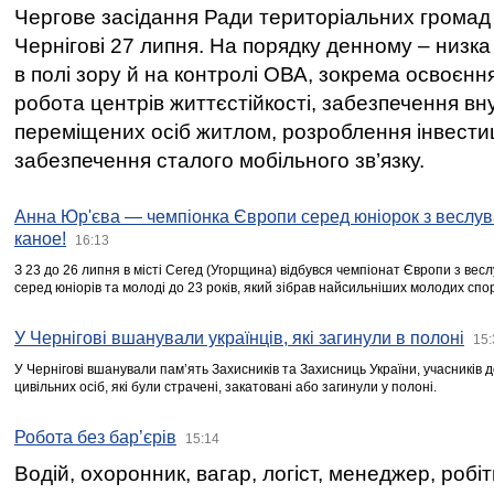
Чергове засідання Ради територіальних громад 
Чернігові 27 липня. На порядку денному – низка
в полі зору й на контролі ОВА, зокрема освоєння
робота центрів життєстійкості, забезпечення вн
переміщених осіб житлом, розроблення інвестиц
забезпечення сталого мобільного зв’язку.
Анна Юр'єва — чемпіонка Європи серед юніорок з веслув
каное!
16:13
З 23 до 26 липня в місті Сегед (Угорщина) відбувся чемпіонат Європи з вес
серед юніорів та молоді до 23 років, який зібрав найсильніших молодих спо
У Чернігові вшанували українців, які загинули в полоні
15:
У Чернігові вшанували пам’ять Захисників та Захисниць України, учасників
цивільних осіб, які були страчені, закатовані або загинули у полоні.
Робота без бар’єрів
15:14
Водій, охоронник, вагар, логіст, менеджер, робі