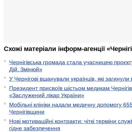
Схожі матеріали інформ-агенції «Черніг
Чернігівська громада стала учасницею проєкту 
Дій. Змінюй»
У Чернігові вшанували українців, які загинули 
Президент присвоїв шістьом медикам Чернігі
«Заслужений лікар України»
Мобільні клініки надали медичну допомогу 65
Чернігівщини
Нові мотиваційні контракти: чіткі терміни служ
гідне забезпечення