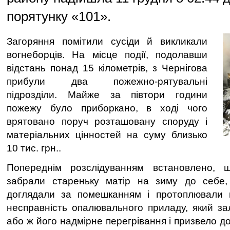
порятунку «101».
Загоряння помітили сусіди й викликали
вогнеборців. На місце події, подолавши
відстань понад 15 кілометрів, з Чернігова
прибули два пожежно-рятувальні
підрозділи. Майже за півтори години
пожежу було приборкано, в ході чого
врятовано поруч розташовану споруду і
матеріальних цінностей на суму близько
10 тис. грн..
Попереднім розслідуванням встановлено, 
забрали стареньку матір на зиму до себе,
доглядали за помешканням і протоплювали п
несправність опалювального приладу, який з
або ж його надмірне перегрівання і призвело д