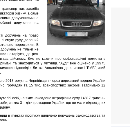
у транспортних засобів
икаторів ризику, а саме
ійсними дорученнями на
роблені доручення на
сті доручень на право
 зі смуги руху „зелений
ретельно перевірили. В
 доручень не тільки не
пис нотаріуса, до речі
овідає дійсному. Вже не кажучи про орфографічні помилки в
тримані та знаходяться у митниці. “Ауді” вже оцінено у 19975
римання відповіді з Литви. Аналогічна доля чекає і “БМВ”, який
.
ого 2013 року, на Чернігівщині через державний кордон України
ис. громадян та 15 тис. транспортних засобів, затримано 12
нуто 99 осіб, на яких накладено штрафів на суму 14817 гривень.
би, з яких 3 – діти громадяни України, що не мали відповідних
рдону.
итниці в пунктах пропуску виявлено порушень законодавства та
вень.