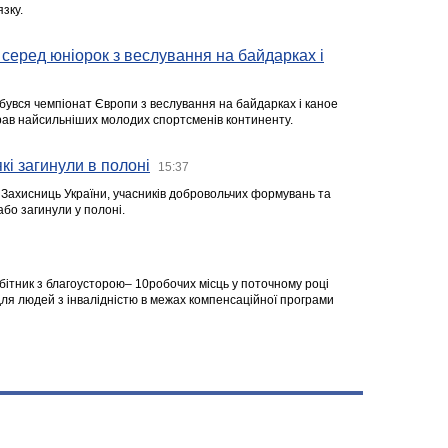
зку.
серед юніорок з веслування на байдарках і
ідбувся чемпіонат Європи з веслування на байдарках і каное
ібрав найсильніших молодих спортсменів континенту.
кі загинули в полоні
15:37
а Захисниць України, учасників добровольчих формувань та
 або загинули у полоні.
робітник з благоусторою– 10робочих місць у поточному році
я людей з інвалідністю в межах компенсаційної програми