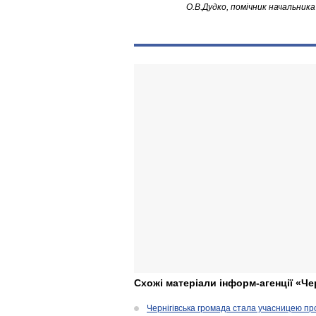
О.В.Дудко, помічник начальник
Схожі матеріали інформ-агенції «Че
Чернігівська громада стала учасницею проє