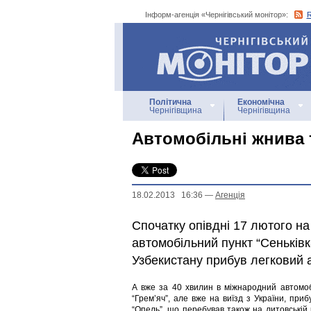
Інформ-агенція «Чернігівський монітор»:
Інформ-агенція
«Чернігівський монітор»
Політична
Економічна
Чернігівщина
Чернігівщина
Автомобільні жнива
18.02.2013 16:36
—
Агенцiя
Спочатку опівдні 17 лютого на
автомобільний пункт “Сеньків
Узбекистану прибув легковий а
А вже за 40 хвилин в міжнародний автомоб
“Грем’яч”, але вже на виїзд з України, при
“Опель”, що перебував також на литовській 