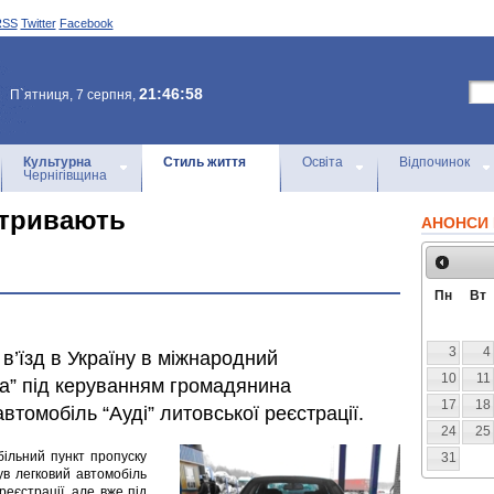
RSS
Twitter
Facebook
21:46:58
П`ятниця, 7 серпня,
Культурна
Стиль життя
Освіта
Відпочинок
Чернігівщина
 тривають
АНОНСИ 
Пн
Вт
3
4
 в’їзд в Україну в міжнародний
10
11
ка” під керуванням громадянина
17
18
втомобіль “Ауді” литовської реєстрації.
24
25
ільний пункт пропуску
31
був легковий автомобіль
реєстрації, але вже під