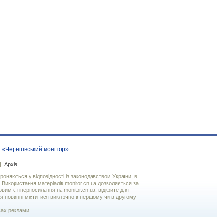
 «Чернігівський монітор»
|
Архів
хороняються у відповідності із законодавством України, в
. Використання матерiалiв monitor.cn.ua дозволяється за
вим є гiперпосилання на monitor.cn.ua, відкрите для
я повинні міститися виключно в першому чи в другому
вах реклами..