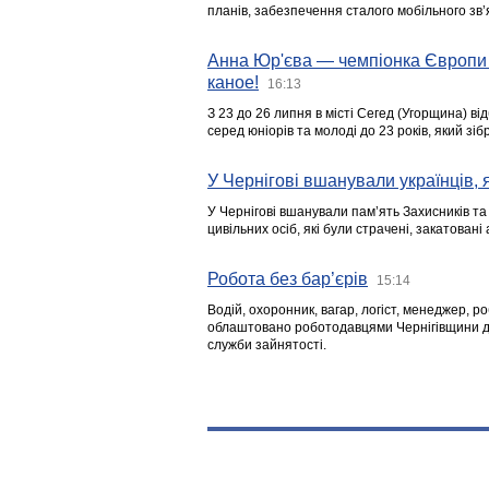
планів, забезпечення сталого мобільного зв’я
Анна Юр'єва — чемпіонка Європи 
каное!
16:13
З 23 до 26 липня в місті Сегед (Угорщина) в
серед юніорів та молоді до 23 років, який з
У Чернігові вшанували українців, я
У Чернігові вшанували пам’ять Захисників т
цивільних осіб, які були страчені, закатовані
Робота без бар’єрів
15:14
Водій, охоронник, вагар, логіст, менеджер, 
облаштовано роботодавцями Чернігівщини дл
служби зайнятості.