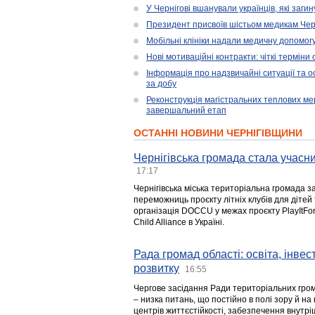
У Чернігові вшанували українців, які загин
Президент присвоїв шістьом медикам Чер
Мобільні клініки надали медичну допомог
Нові мотиваційні контракти: чіткі терміни
Інформація про надзвичайні ситуації та ос
за добу
Реконструкція магістральних теплових ме
завершальний етап
ОСТАННІ НОВИНИ ЧЕРНІГІВЩИНИ
Чернігівська громада стала учасни
17:17
Чернігівська міська територіальна громада з
переможниць проєкту літніх клубів для дітей 
організація DOCCU у межах проєкту PlayItFo
Child Alliance в Україні.
Рада громад області: освіта, інве
розвитку
16:55
Чергове засідання Ради територіальних гром
– низка питань, що постійно в полі зору й на
центрів життєстійкості, забезпечення внутр