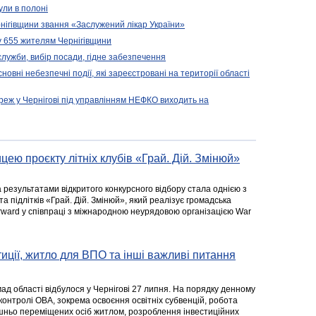
ули в полоні
нігівщини звання «Заслужений лікар України»
у 655 жителям Чернігівщини
 служби, вибір посади, гідне забезпечення
новні небезпечні події, які зареєстровані на території області
реж у Чернігові під управлінням НЕФКО виходить на
цею проєкту літніх клубів «Грай. Дій. Змінюй»
а результатами відкритого конкурсного відбору стала однією з
та підлітків «Грай. Дій. Змінюй», який реалізує громадська
rward у співпраці з міжнародною неурядовою організацією War
стиції, житло для ВПО та інші важливі питання
ад області відбулося у Чернігові 27 липня. На порядку денному
 контролі ОВА, зокрема освоєння освітніх субвенцій, робота
ішньо переміщених осіб житлом, розроблення інвестиційних