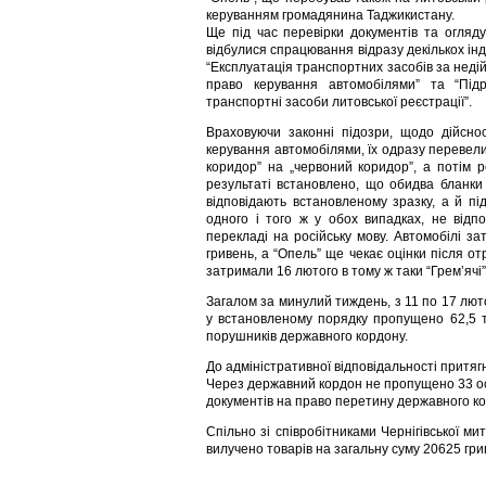
керуванням громадянина Таджикистану.
Ще під час перевірки документів та огляд
відбулися спрацювання відразу декількох інд
“Експлуатація транспортних засобів за нед
право керування автомобілями” та “Під
транспортні засоби литовської реєстрації”.
Враховуючи законні підозри, щодо дійсно
керування автомобілями, їх одразу перевели
коридор” на „червоний коридор”, а потім 
результаті встановлено, що обидва бланки
відповідають встановленому зразку, а й під
одного і того ж у обох випадках, не відп
перекладі на російську мову. Автомобілі за
гривень, а “Опель” ще чекає оцінки після от
затримали 16 лютого в тому ж таки “Грем’ячі”
Загалом за минулий тиждень, з 11 по 17 лют
у встановленому порядку пропущено 62,5 т
порушників державного кордону.
До адміністративної відповідальності притяг
Через державний кордон не пропущено 33 осо
документів на право перетину державного ко
Спільно зі співробітниками Чернігівської м
вилучено товарів на загальну суму 20625 гри