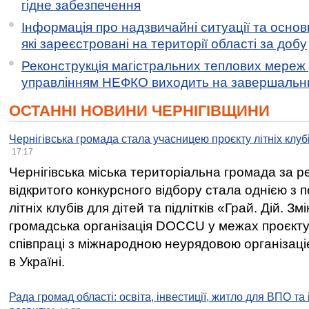
гідне забезпечення
Інформація про надзвичайні ситуації та основн
які зареєстровані на території області за добу
Реконструкція магістральних теплових мереж у
управлінням НЕФКО виходить на завершальн
ОСТАННІ НОВИНИ ЧЕРНІГІВЩИНИ
Чернігівська громада стала учасницею проєкту літніх клуб
17:17
Чернігівська міська територіальна громада за 
відкритого конкурсного відбору стала однією з
літніх клубів для дітей та підлітків «Грай. Дій. З
громадська організація DOCCU у межах проєкту 
співпраці з міжнародною неурядовою організаціє
в Україні.
Рада громад області: освіта, інвестиції, житло для ВПО та