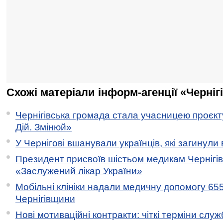
Схожі матеріали інформ-агенції «Черніг
Чернігівська громада стала учасницею проєкту 
Дій. Змінюй»
У Чернігові вшанували українців, які загинули 
Президент присвоїв шістьом медикам Чернігі
«Заслужений лікар України»
Мобільні клініки надали медичну допомогу 65
Чернігівщини
Нові мотиваційні контракти: чіткі терміни служ