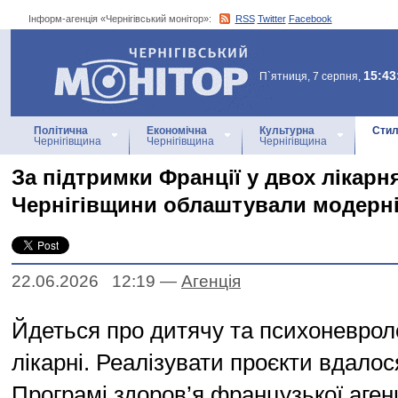
Інформ-агенція «Чернігівський монітор»:
RSS
Twitter
Facebook
Інформ-агенція
«Чернігівський монітор»
15:43
П`ятниця, 7 серпня,
Політична
Економічна
Культурна
Стил
Чернігівщина
Чернігівщина
Чернігівщина
За підтримки Франції у двох лікарн
Чернігівщини облаштували модерні
22.06.2026 12:19
—
Агенцiя
Йдеться про дитячу та психоневроло
лікарні. Реалізувати проєкти вдало
Програмі здоров’я французької агенц