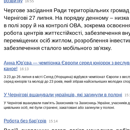
розвитку
16:55
Чергове засідання Ради територіальних громад 
Чернігові 27 липня. На порядку денному – низка
в полі зору й на контролі ОВА, зокрема освоєння
робота центрів життєстійкості, забезпечення вн
переміщених осіб житлом, розроблення інвестиц
забезпечення сталого мобільного зв’язку.
Анна Юр'єва — чемпіонка Європи серед юніорок з веслув
каное!
16:13
З 23 до 26 липня в місті Сегед (Угорщина) відбувся чемпіонат Європи з вес
серед юніорів та молоді до 23 років, який зібрав найсильніших молодих спо
У Чернігові вшанували українців, які загинули в полоні
15:
У Чернігові вшанували пам’ять Захисників та Захисниць України, учасників
цивільних осіб, які були страчені, закатовані або загинули у полоні.
Робота без бар’єрів
15:14