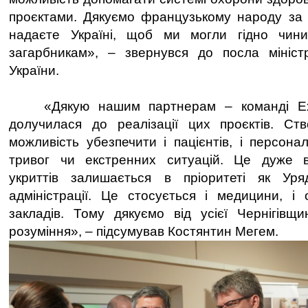
проєктами. Дякуємо французькому народу за т
надаєте Україні, щоб ми могли гідно чини
загарбникам», – звернувся до посла мініст
України.
«Дякую нашим партнерам – команді Expe
долучилася до реалізації цих проєктів. Ст
можливість убезпечити і пацієнтів, і персона
тривог чи екстренних ситуацій. Це дуже 
укриттів залишається в пріоритеті як Уря
адміністрації. Це стосується і медицини, і о
закладів. Тому дякуємо від усієї Чернігівщ
розуміння», – підсумував Костянтин Мегем.