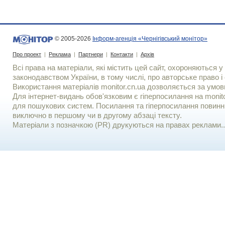
© 2005-2026
Інформ-агенція «Чернігівський монітор»
Про проект
|
Реклама
|
Партнери
|
Контакти
|
Архів
Всі права на матеріали, які містить цей сайт, охороняються у 
законодавством України, в тому числі, про авторське право і 
Використання матерiалiв monitor.cn.ua дозволяється за умов
Для iнтернет-видань обов'язковим є гiперпосилання на monito
для пошукових систем. Посилання та гіперпосилання повинні
виключно в першому чи в другому абзаці тексту.
Матеріали з позначкою (PR) друкуються на правах реклами..