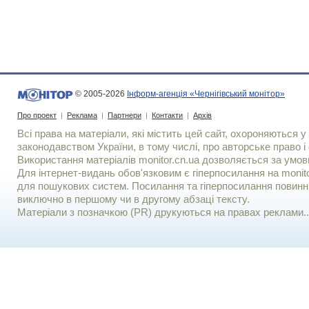
© 2005-2026
Інформ-агенція «Чернігівський монітор»
Про проект
|
Реклама
|
Партнери
|
Контакти
|
Архів
Всі права на матеріали, які містить цей сайт, охороняються у 
законодавством України, в тому числі, про авторське право і 
Використання матерiалiв monitor.cn.ua дозволяється за умов
Для iнтернет-видань обов'язковим є гiперпосилання на monito
для пошукових систем. Посилання та гіперпосилання повинні
виключно в першому чи в другому абзаці тексту.
Матеріали з позначкою (PR) друкуються на правах реклами..