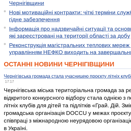
Чернігівщини
Нові мотиваційні контракти: чіткі терміни служ
гідне забезпечення
Інформація про надзвичайні ситуації та основн
які зареєстровані на території області за добу
Реконструкція магістральних теплових мереж у
управлінням НЕФКО виходить на завершальн
ОСТАННІ НОВИНИ ЧЕРНІГІВЩИНИ
Чернігівська громада стала учасницею проєкту літніх клуб
17:17
Чернігівська міська територіальна громада за 
відкритого конкурсного відбору стала однією з
літніх клубів для дітей та підлітків «Грай. Дій. З
громадська організація DOCCU у межах проєкту 
співпраці з міжнародною неурядовою організаціє
в Україні.