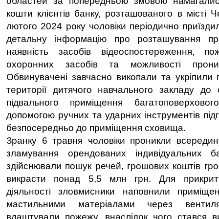
областей за попередньою змовою намагалис
кошти клієнтів банку, розташованого в місті Ч
лютого 2024 року чоловіки періодично приїзди
детальну інформацію про розташування пр
наявність засобів відеоспостереження, поже
охоронних засобів та можливості прони
Обвинувачені завчасно викопали та укріпили 
території дитячого навчального закладу до 
підвального приміщення багатоповерхово
допомогою ручних та ударних інструментів підго
безпосередньо до приміщення сховища.
Зранку 6 травня чоловіки проникли всередин
зламування орендованих індивідуальних ба
здійснювали пошук речей, грошових коштів гр
викрасти понад 5,5 млн грн. Для прикрит
діяльності зловмисники наповнили приміще
мастильними матеріалами через вентил
влаштували пожежу, внаслідок чого стався в