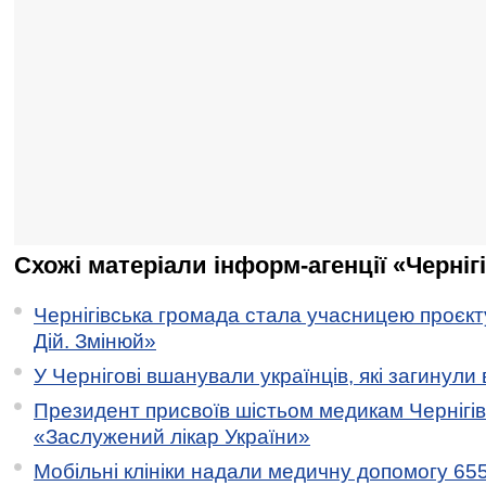
Схожі матеріали інформ-агенції «Черніг
Чернігівська громада стала учасницею проєкту 
Дій. Змінюй»
У Чернігові вшанували українців, які загинули 
Президент присвоїв шістьом медикам Чернігі
«Заслужений лікар України»
Мобільні клініки надали медичну допомогу 65