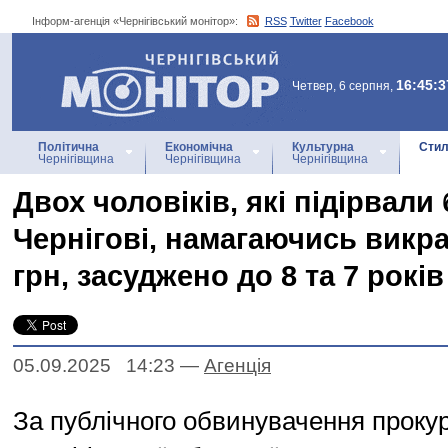
Інформ-агенція «Чернігівський монітор»:
RSS
Twitter
Facebook
Інформ-агенція
«Чернігівський монітор»
16:45:3
Четвер, 6 серпня,
Політична
Економічна
Культурна
Стил
Чернігівщина
Чернігівщина
Чернігівщина
Двох чоловіків, які підірвали 
Чернігові, намагаючись викра
грн, засуджено до 8 та 7 рокі
05.09.2025 14:23
—
Агенцiя
За публічного обвинувачення проку