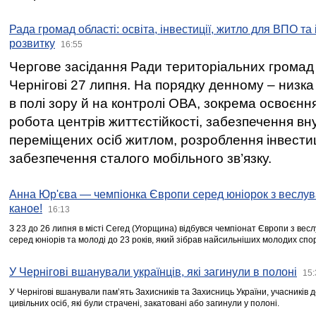
Рада громад області: освіта, інвестиції, житло для ВПО та
розвитку
16:55
Чергове засідання Ради територіальних громад 
Чернігові 27 липня. На порядку денному – низка
в полі зору й на контролі ОВА, зокрема освоєння
робота центрів життєстійкості, забезпечення вн
переміщених осіб житлом, розроблення інвестиц
забезпечення сталого мобільного зв’язку.
Анна Юр'єва — чемпіонка Європи серед юніорок з веслув
каное!
16:13
З 23 до 26 липня в місті Сегед (Угорщина) відбувся чемпіонат Європи з вес
серед юніорів та молоді до 23 років, який зібрав найсильніших молодих спо
У Чернігові вшанували українців, які загинули в полоні
15:
У Чернігові вшанували пам’ять Захисників та Захисниць України, учасників
цивільних осіб, які були страчені, закатовані або загинули у полоні.