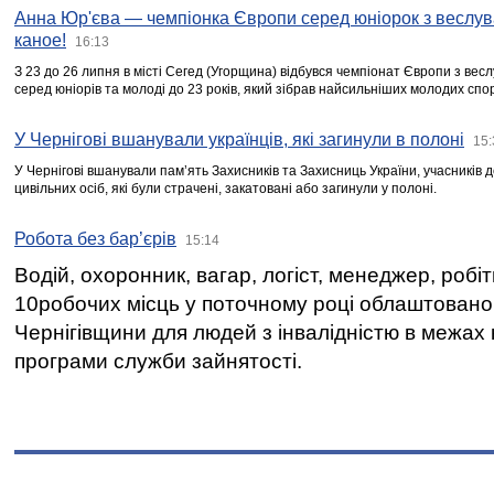
Анна Юр'єва — чемпіонка Європи серед юніорок з веслув
каное!
16:13
З 23 до 26 липня в місті Сегед (Угорщина) відбувся чемпіонат Європи з вес
серед юніорів та молоді до 23 років, який зібрав найсильніших молодих спо
У Чернігові вшанували українців, які загинули в полоні
15:
У Чернігові вшанували пам’ять Захисників та Захисниць України, учасників
цивільних осіб, які були страчені, закатовані або загинули у полоні.
Робота без бар’єрів
15:14
Водій, охоронник, вагар, логіст, менеджер, робі
10робочих місць у поточному році облаштован
Чернігівщини для людей з інвалідністю в межах
програми служби зайнятості.