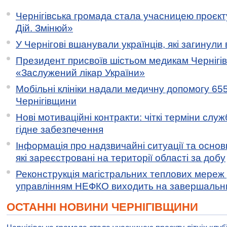
Чернігівська громада стала учасницею проєкту 
Дій. Змінюй»
У Чернігові вшанували українців, які загинули 
Президент присвоїв шістьом медикам Чернігі
«Заслужений лікар України»
Мобільні клініки надали медичну допомогу 65
Чернігівщини
Нові мотиваційні контракти: чіткі терміни служ
гідне забезпечення
Інформація про надзвичайні ситуації та основн
які зареєстровані на території області за добу
Реконструкція магістральних теплових мереж у
управлінням НЕФКО виходить на завершальн
ОСТАННІ НОВИНИ ЧЕРНІГІВЩИНИ