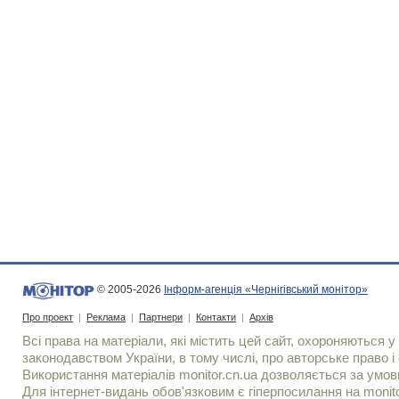
© 2005-2026
Інформ-агенція «Чернігівський монітор»
Про проект
|
Реклама
|
Партнери
|
Контакти
|
Архів
Всі права на матеріали, які містить цей сайт, охороняються у 
законодавством України, в тому числі, про авторське право і 
Використання матерiалiв monitor.cn.ua дозволяється за умов
Для iнтернет-видань обов'язковим є гiперпосилання на monito