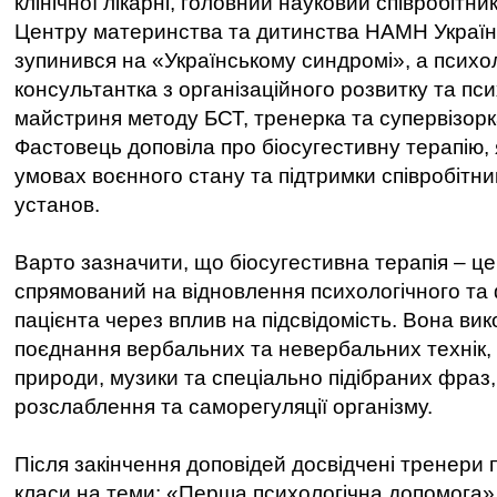
клінічної лікарні, головний науковий співробітни
Центру материнства та дитинства НАМН Украї
зупинився на «Українському синдромі», а психо
консультантка з організаційного розвитку та псих
майстриня методу БСТ, тренерка та супервізорк
Фастовець доповіла про біосугестивну терапію, я
умовах воєнного стану та підтримки співробітник
установ.
Варто зазначити, що біосугестивна терапія – це
спрямований на відновлення психологічного та
пацієнта через вплив на підсвідомість. Вона ви
поєднання вербальних та невербальних технік, 
природи, музики та спеціально підібраних фраз
розслаблення та саморегуляції організму.
Після закінчення доповідей досвідчені тренери
класи на теми: «Перша психологічна допомога»