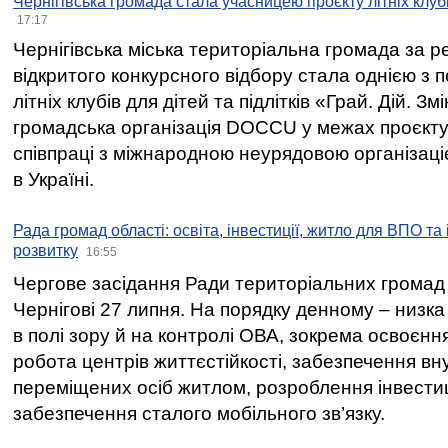
Чернігівська громада стала учасницею проєкту літніх клуб
17:17
Чернігівська міська територіальна громада за 
відкритого конкурсного відбору стала однією з
літніх клубів для дітей та підлітків «Грай. Дій. З
громадська організація DOCCU у межах проєкту 
співпраці з міжнародною неурядовою організаціє
в Україні.
Рада громад області: освіта, інвестиції, житло для ВПО та
розвитку
16:55
Чергове засідання Ради територіальних громад 
Чернігові 27 липня. На порядку денному – низка
в полі зору й на контролі ОВА, зокрема освоєння
робота центрів життєстійкості, забезпечення вн
переміщених осіб житлом, розроблення інвестиц
забезпечення сталого мобільного зв’язку.