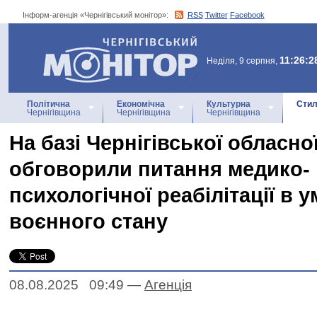
Інформ-агенція «Чернігівський монітор»:
RSS
Twitter
Facebook
Інформ-агенція
«Чернігівський монітор»
11:26:2
Неділя, 9 серпня,
Політична
Економічна
Культурна
Стил
Чернігівщина
Чернігівщина
Чернігівщина
На базі Чернігівської обласної
обговорили питання медико-
психологічної реабілітації в 
воєнного стану
08.08.2025 09:49
—
Агенцiя