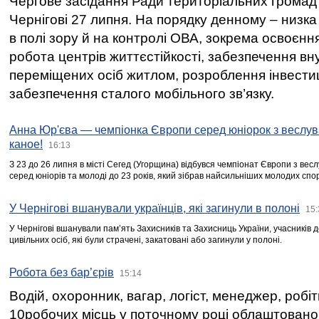
Чергове засідання Ради територіальних громад 
Чернігові 27 липня. На порядку денному – низка
в полі зору й на контролі ОВА, зокрема освоєння
робота центрів життєстійкості, забезпечення вн
переміщених осіб житлом, розроблення інвестиц
забезпечення сталого мобільного зв’язку.
Анна Юр'єва — чемпіонка Європи серед юніорок з веслув
каное!
16:13
З 23 до 26 липня в місті Сегед (Угорщина) відбувся чемпіонат Європи з вес
серед юніорів та молоді до 23 років, який зібрав найсильніших молодих спо
У Чернігові вшанували українців, які загинули в полоні
15:
У Чернігові вшанували пам’ять Захисників та Захисниць України, учасників
цивільних осіб, які були страчені, закатовані або загинули у полоні.
Робота без бар’єрів
15:14
Водій, охоронник, вагар, логіст, менеджер, робі
10робочих місць у поточному році облаштован