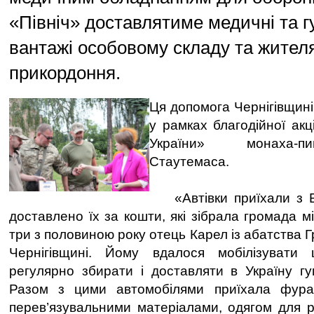
«Північ» доставлятиме медичні та г
вантажі особовому складу та жител
прикордоння.
Ця допомога Чернігівщині 
у рамках благодійної акц
України» монаха-п
Стаутемаса.
«Автівки приїхали з Бе
доставлено їх за кошти, які зібрала громада м
три з половиною року отець Карел із абатства 
Чернігівщині. Йому вдалося мобілізувати
регулярно збирати і доставляти в Україну гу
Разом з цими автомобілями приїхала фура
перев’язувальними матеріалами, одягом для р