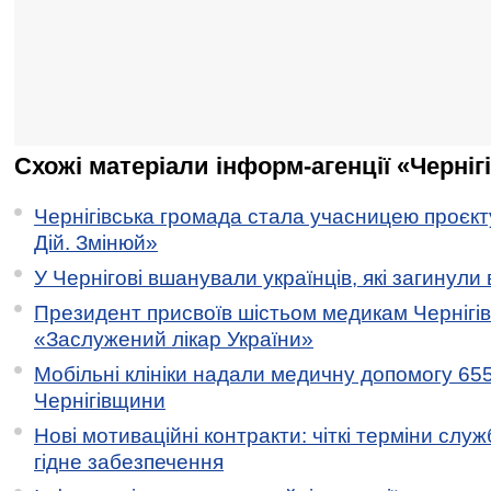
Схожі матеріали інформ-агенції «Черніг
Чернігівська громада стала учасницею проєкту 
Дій. Змінюй»
У Чернігові вшанували українців, які загинули 
Президент присвоїв шістьом медикам Чернігі
«Заслужений лікар України»
Мобільні клініки надали медичну допомогу 65
Чернігівщини
Нові мотиваційні контракти: чіткі терміни служ
гідне забезпечення