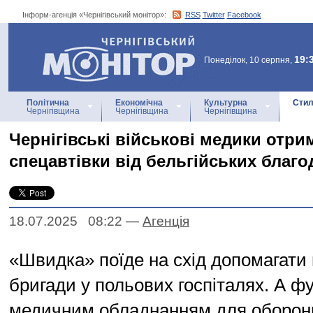
Інформ-агенція «Чернігівський монітор»:
RSS
Twitter
Facebook
Інформ-агенція
«Чернігівський монітор»
19:
Понеділок, 10 серпня,
Політична
Економічна
Культурна
Стил
Чернігівщина
Чернігівщина
Чернігівщина
Чернігівські військові медики отри
спецавтівки від бельгійських благо
18.07.2025 08:22
—
Агенцiя
«Швидка» поїде на схід допомагати
бригади у польових госпіталях. А фу
медичним обладнанням для оборонц